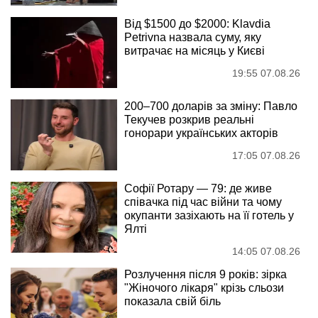
Від $1500 до $2000: Klavdia
Petrivna назвала суму, яку
витрачає на місяць у Києві
19:55 07.08.26
200–700 доларів за зміну: Павло
Текучев розкрив реальні
гонорари українських акторів
17:05 07.08.26
Софії Ротару — 79: де живе
співачка під час війни та чому
окупанти зазіхають на її готель у
Ялті
14:05 07.08.26
Розлучення після 9 років: зірка
"Жіночого лікаря" крізь сльози
показала свій біль