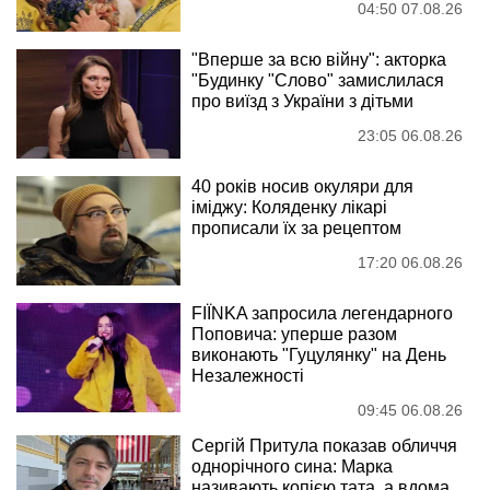
04:50 07.08.26
"Вперше за всю війну": акторка
"Будинку "Слово" замислилася
про виїзд з України з дітьми
23:05 06.08.26
40 років носив окуляри для
іміджу: Коляденку лікарі
прописали їх за рецептом
17:20 06.08.26
FIÏNKA запросила легендарного
Поповича: уперше разом
виконають "Гуцулянку" на День
Незалежності
09:45 06.08.26
Сергій Притула показав обличчя
однорічного сина: Марка
називають копією тата, а вдома