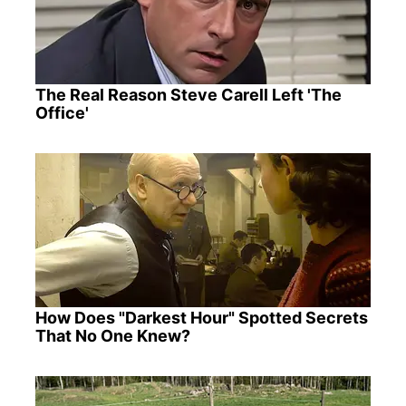
The Real Reason Steve Carell Left 'The
Office'
How Does "Darkest Hour" Spotted Secrets
That No One Knew?