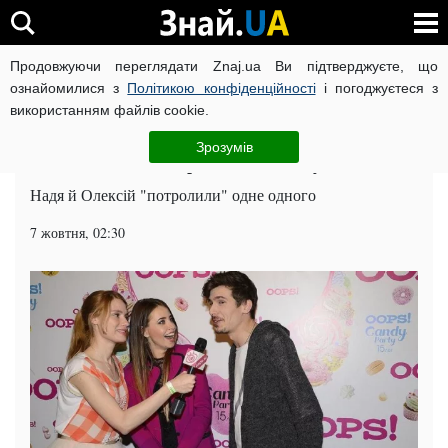
Продовжуючи переглядати Znaj.ua Ви підтверджуєте, що
ВІЙНА РОСІЇ ПРОТИ УКРАЇНИ
КОРОНАВІРУС В УКРАЇНІ І
ознайомилися з
Політикою конфіденційності
і погоджуєтеся з
використанням файлів cookie.
Головна
Шоу-бізнес
ЧИТАТЬ НА РУССКОМ
Зрозумів
Підопічні Потапа представили нову пісню
Надя й Олексій "потролили" одне одного
7 жовтня, 02:30