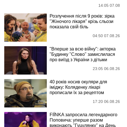
14:05 07.08
Розлучення після 9 років: зірка
"Жіночого лікаря" крізь сльози
показала свій біль
04:50 07.08.26
"Вперше за всю війну": акторка
"Будинку "Слово" замислилася
про виїзд з України з дітьми
23:05 06.08.26
40 років носив окуляри для
іміджу: Коляденку лікарі
прописали їх за рецептом
17:20 06.08.26
FIÏNKA запросила легендарного
Поповича: уперше разом
виконають "Гуцулянку" на День