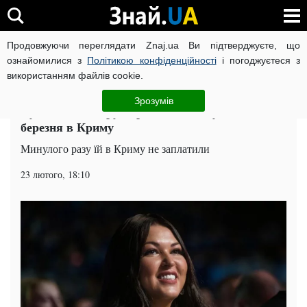
Продовжуючи переглядати Znaj.ua Ви підтверджуєте, що
ВІЙНА РОСІЇ ПРОТИ УКРАЇНИ
КОРОНАВІРУС В УКРАЇНІ І
ознайомилися з
Політикою конфіденційності
і погоджуєтеся з
використанням файлів cookie.
Головна
Шоу-бізнес
ЧИТАТЬ НА РУССКОМ
Зрозумів
Суддя Х-Фактору вирішила святкувати 8
березня в Криму
Минулого разу їй в Криму не заплатили
23 лютого, 18:10