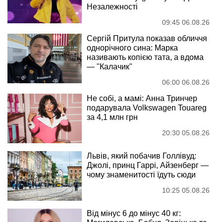
Незалежності
09:45 06.08.26
Сергій Притула показав обличчя
однорічного сина: Марка
називають копією тата, а вдома
— "Калачик"
06:00 06.08.26
Не собі, а мамі: Анна Тринчер
подарувала Volkswagen Touareg
за 4,1 млн грн
20:30 05.08.26
Львів, який побачив Голлівуд:
Джолі, принц Гаррі, Айзенберг —
чому знаменитості їдуть сюди
10:25 05.08.26
Від мінус 6 до мінус 40 кг: