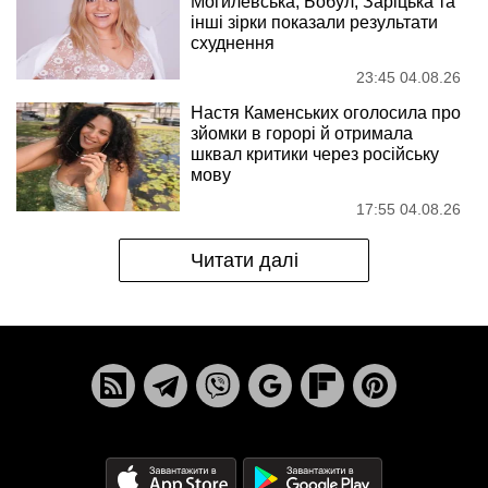
Могилевська, Бобул, Заріцька та
інші зірки показали результати
схуднення
23:45 04.08.26
Настя Каменських оголосила про
зйомки в горорі й отримала
шквал критики через російську
мову
17:55 04.08.26
Читати далі