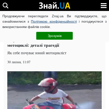
Продовжуючи переглядати Znaj.ua Ви підтверджуєте, що
ВІЙНА РОСІЇ ПРОТИ УКРАЇНИ
КОРОНАВІРУС В УКРАЇНІ І
ознайомилися з
Політикою конфіденційності
і погоджуєтеся з
використанням файлів cookie.
Головна
Суспільство
ЧИТАТЬ НА РУССКОМ
Зрозумів
10-річний хлопчик заїхав під поїзд на
мотоциклі: деталі трагедії
Як себе почуває юний мотоцикліст
30 липня, 11:07