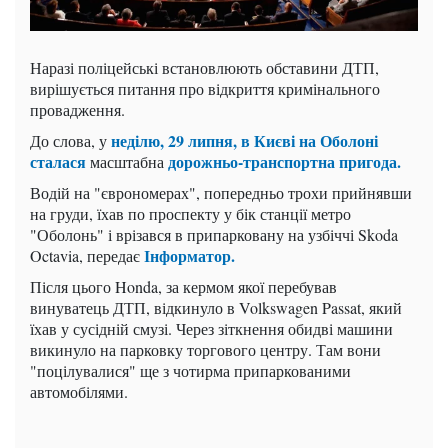
Наразі поліцейські встановлюють обставини ДТП,
вирішується питання про відкриття кримінального
провадження.
неділю, 29 липня, в Києві на Оболоні
До слова, у
сталася
дорожньо-транспортна пригода.
масштабна
Водій на "єврономерах", попередньо трохи прийнявши
на груди, їхав по проспекту у бік станції метро
"Оболонь" і врізався в припарковану на узбіччі Skoda
Інформатор.
Octavia, передає
Після цього Honda, за кермом якої перебував
винуватець ДТП, відкинуло в Volkswagen Passat, який
їхав у сусідній смузі. Через зіткнення обидві машини
викинуло на парковку торгового центру. Там вони
"поцілувалися" ще з чотирма припаркованими
автомобілями.