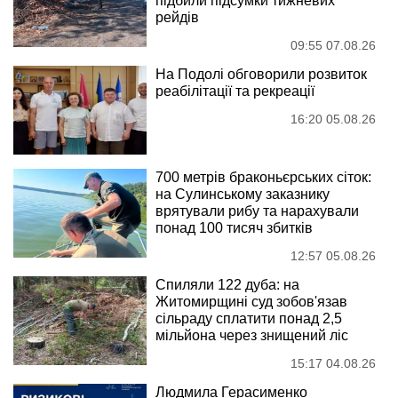
підбили підсумки тижневих
рейдів
09:55 07.08.26
На Подолі обговорили розвиток
реабілітації та рекреації
16:20 05.08.26
700 метрів браконьєрських сіток:
на Сулинському заказнику
врятували рибу та нарахували
понад 100 тисяч збитків
12:57 05.08.26
Спиляли 122 дуба: на
Житомирщині суд зобов'язав
сільраду сплатити понад 2,5
мільйона через знищений ліс
15:17 04.08.26
Людмила Герасименко