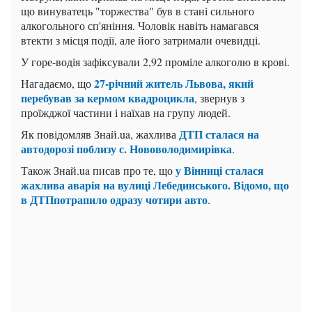
що винуватець "торжества" був в стані сильного
алкогольного сп'яніння. Чоловік навіть намагався
втекти з місця події, але його затримали очевидці.
У горе-водія зафіксували 2,92 проміле алкоголю в крові.
27-річний житель Львова, який
Нагадаємо, що
перебував за кермом квадроцикла
, звернув з
проїжджої частини і наїхав на групу людей.
ДТП сталася на
Як повідомляв Знай.ua, жахлива
автодорозі поблизу с. Нововолодимирівка
.
у Вінниці сталася
Також Знай.ua писав про те, що
жахлива аварія на вулиці Лебединського. Відомо, що
в ДТПпотрапило одразу чотири авто
.