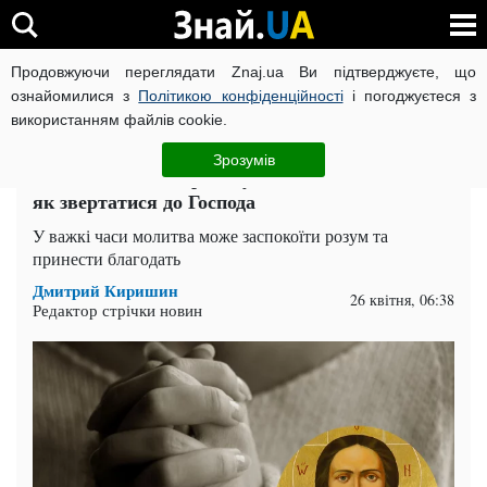
Продовжуючи переглядати Znaj.ua Ви підтверджуєте, що
ВІЙНА РОСІЇ ПРОТИ УКРАЇНИ
КОРОНАВІРУС В УКРАЇНІ І
ознайомилися з
Політикою конфіденційності
і погоджуєтеся з
використанням файлів cookie.
Головна
Суспільство
ЧИТАТЬ НА РУССКОМ
Зрозумів
Молитва за свою родину: які слова казати та
як звертатися до Господа
У важкі часи молитва може заспокоїти розум та
принести благодать
Дмитрий Киришин
26 квітня, 06:38
Редактор стрічки новин