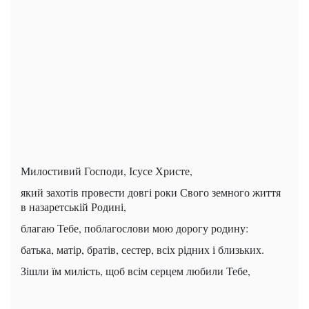
Милостивий Господи, Ісусе Христе,
який захотів провести довгі роки Свого земного життя
в назаретській Родині,
благаю Тебе, поблагослови мою дорогу родину:
батька, матір, братів, сестер, всіх рідних і близьких.
Зішли їм милість, щоб всім серцем любили Тебе,