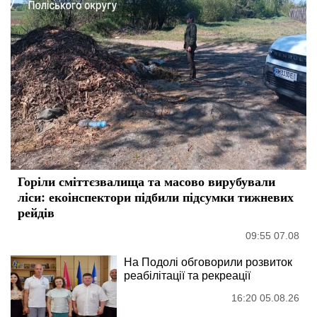
Горіли сміттєзвалища та масово вирубували
ліси: екоінспектори підбили підсумки тижневих
рейдів
09:55 07.08
На Подолі обговорили розвиток
реабілітації та рекреації
16:20 05.08.26