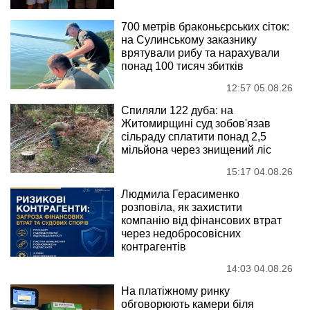
700 метрів браконьєрських сіток:
на Сулинському заказнику
врятували рибу та нарахували
понад 100 тисяч збитків
12:57 05.08.26
Спиляли 122 дуба: на
Житомирщині суд зобов'язав
сільраду сплатити понад 2,5
мільйона через знищений ліс
15:17 04.08.26
Людмила Герасименко
розповіла, як захистити
компанію від фінансових втрат
через недобросовісних
контрагентів
14:03 04.08.26
На платіжному ринку
обговорюють камери біля