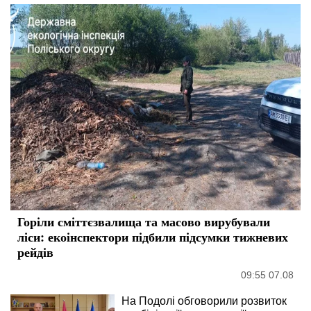
Горіли сміттєзвалища та масово вирубували
ліси: екоінспектори підбили підсумки тижневих
рейдів
09:55 07.08
На Подолі обговорили розвиток