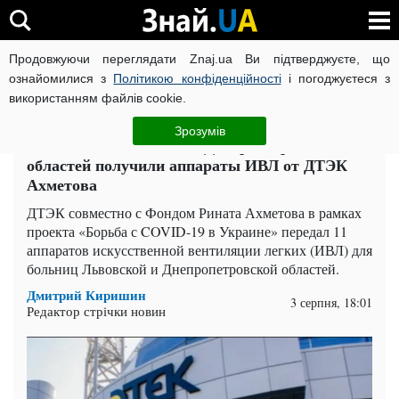
Продовжуючи переглядати Znaj.ua Ви підтверджуєте, що
ВІЙНА РОСІЇ ПРОТИ УКРАЇНИ
КОРОНАВІРУС В УКРАЇНІ І
ознайомилися з
Політикою конфіденційності
і погоджуєтеся з
використанням файлів cookie.
Головна
Суспільство
ЧИТАТЬ НА РУССКОМ
Зрозумів
Больницы Львовской и Днепропетровской
областей получили аппараты ИВЛ от ДТЭК
Ахметова
ДТЭК совместно с Фондом Рината Ахметова в рамках
проекта «Борьба с COVID-19 в Украине» передал 11
аппаратов искусственной вентиляции легких (ИВЛ) для
больниц Львовской и Днепропетровской областей.
Дмитрий Киришин
3 серпня, 18:01
Редактор стрічки новин