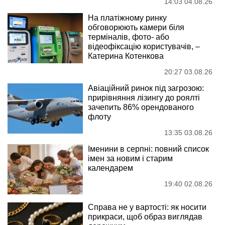
14:03 04.08.26
На платіжному ринку
обговорюють камери біля
терміналів, фото- або
відеофіксацію користувачів, –
Катерина Котенкова
20:27 03.08.26
Авіаційний ринок під загрозою:
прирівняння лізингу до роялті
зачепить 86% орендованого
флоту
13:35 03.08.26
Іменини в серпні: повний список
імен за новим і старим
календарем
19:40 02.08.26
Справа не у вартості: як носити
прикраси, щоб образ виглядав