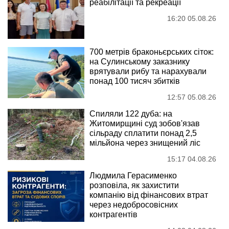
реабілітації та рекреації
16:20 05.08.26
700 метрів браконьєрських сіток:
на Сулинському заказнику
врятували рибу та нарахували
понад 100 тисяч збитків
12:57 05.08.26
Спиляли 122 дуба: на
Житомирщині суд зобов'язав
сільраду сплатити понад 2,5
мільйона через знищений ліс
15:17 04.08.26
Людмила Герасименко
розповіла, як захистити
компанію від фінансових втрат
через недобросовісних
контрагентів