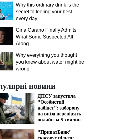
Why this ordinary drink is the
secret to feeling your best
every day
Gina Carano Finally Admits
What Some Suspected All
Along
Why everything you thought
you knew about water might be
wrong
пулярні новини
ДПСУ запустила
"Особистий
кабінет": заборону
на виїзд перевірять
онлайн за 5 хвилин
"ПриватБанк"
скасовує пільги: