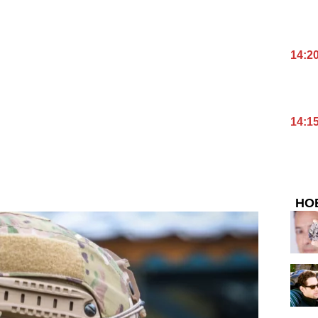
14:2
14:1
НО