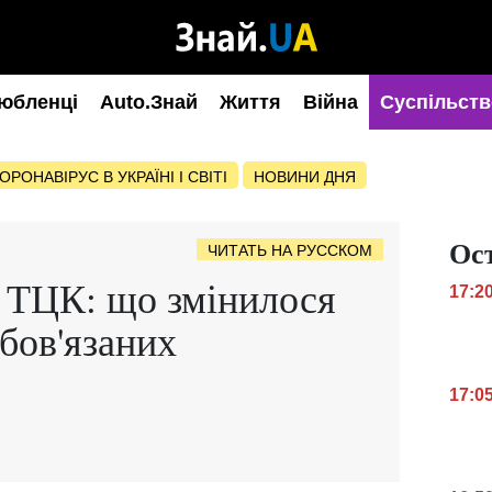
юбленці
Auto.Знай
Життя
Війна
Суспільств
ОРОНАВІРУС В УКРАЇНІ І СВІТІ
НОВИНИ ДНЯ
Ос
ЧИТАТЬ НА РУССКОМ
з ТЦК: що змінилося
17:2
обов'язаних
17:0