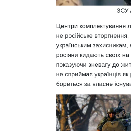
ЗСУ 
Центри комплектування 
не російське вторгнення,
українським захисникам, я
росіяни кидають своїх на
показуючи зневагу до жит
не сприймає українців як 
бореться за власне існув