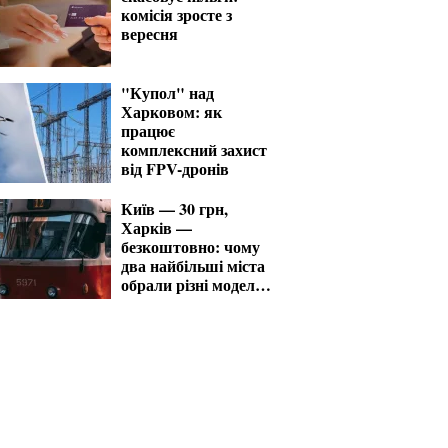
комісія зросте з
вересня
"Купол" над
Харковом: як
працює
комплексний захист
від FPV-дронів
Київ — 30 грн,
Харків —
безкоштовно: чому
два найбільші міста
обрали різні моделі
проїзду