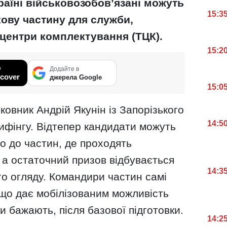
раїні військовозобов’язані можуть
15:3
ову частину для служби,
центри комплектування (ТЦК).
15:2
у
Додайте в
cover
джерела Google
15:0
ковник Андрій Якунін із Запорізького
14:5
ифінгу. Відтепер кандидати можуть
о до частин, де проходять
, а остаточний призов відбувається
14:3
о огляду. Командири частин самі
 що дає мобілізованим можливість
и бажають, після базової підготовки.
14:2