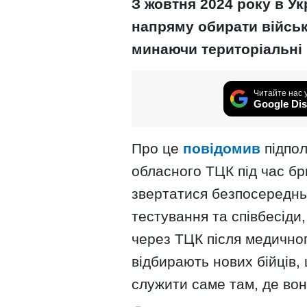
З жовтня 2024 року в Ук
напряму обирати військ
минаючи територіальні 
Читайте нас 
Google Dis
Про це
повідомив
підпол
обласного ТЦК під час бр
звертатися безпосереднь
тестування та співбесіди
через ТЦК після медичног
відбирають нових бійців,
служити саме там, де вон