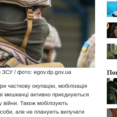
По
 ЗСУ / фото: egov.dp.gov.ua
при часткову окупацію, мобілізація
ві мешканці активно приєднуються
у війни. Також мобілізують
асоби, але не планують вилучати