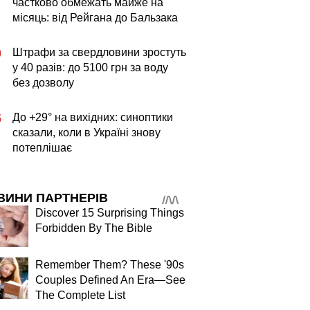
частково обмежать майже на
місяць: від Рейгана до Бальзака
Штрафи за свердловини зростуть
0
у 40 разів: до 5100 грн за воду
без дозволу
До +29° на вихідних: синоптики
5
сказали, коли в Україні знову
потеплішає
ВИНИ ПАРТНЕРІВ
Discover 15 Surprising Things
Forbidden By The Bible
Remember Them? These '90s
Couples Defined An Era—See
The Complete List