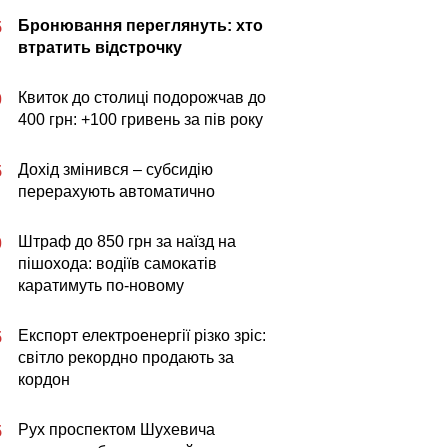
Бронювання переглянуть: хто
5
втратить відстрочку
Квиток до столиці подорожчав до
0
400 грн: +100 гривень за пів року
Дохід змінився – субсидію
5
перерахують автоматично
Штраф до 850 грн за наїзд на
0
пішохода: водіїв самокатів
каратимуть по-новому
Експорт електроенергії різко зріс:
5
світло рекордно продають за
кордон
Рух проспектом Шухевича
5