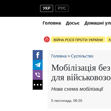
УКР
РУС
Головна
Досьє
Домашні ул
ВІЙНА РОСІЇ ПРОТИ УКРАЇНИ
К
Головна
Суспільство
Мобілізація бе
для військовоз
Нова схема мобілізації
5 листопада, 08:20