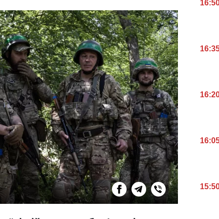
16:5
16:3
16:2
16:0
15:5