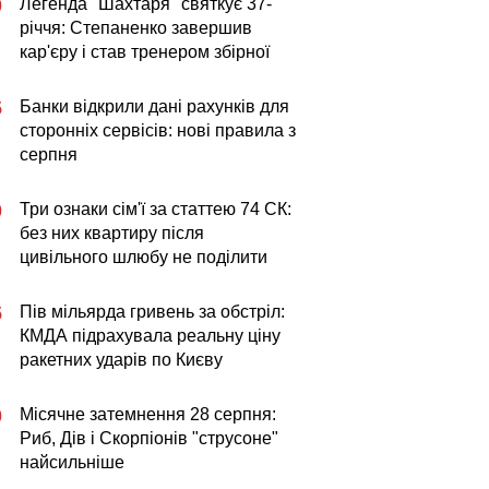
Легенда "Шахтаря" святкує 37-
0
річчя: Степаненко завершив
кар'єру і став тренером збірної
Банки відкрили дані рахунків для
5
сторонніх сервісів: нові правила з
серпня
Три ознаки сім'ї за статтею 74 СК:
0
без них квартиру після
цивільного шлюбу не поділити
Пів мільярда гривень за обстріл:
5
КМДА підрахувала реальну ціну
ракетних ударів по Києву
Місячне затемнення 28 серпня:
0
Риб, Дів і Скорпіонів "струсоне"
найсильніше