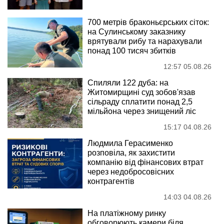
700 метрів браконьєрських сіток:
на Сулинському заказнику
врятували рибу та нарахували
понад 100 тисяч збитків
12:57 05.08.26
Спиляли 122 дуба: на
Житомирщині суд зобов'язав
сільраду сплатити понад 2,5
мільйона через знищений ліс
15:17 04.08.26
Людмила Герасименко
розповіла, як захистити
компанію від фінансових втрат
через недобросовісних
контрагентів
14:03 04.08.26
На платіжному ринку
обговорюють камери біля