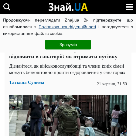
Продовжуючи переглядати Znaj.ua Ви підтверджуєте, що
ВІЙНА РОСІЇ ПРОТИ УКРАЇНИ
КОРОНАВІРУС В УКРАЇНІ І
ознайомилися з
Політикою конфіденційності
і погоджуєтеся з
використанням файлів cookie.
Головна
Суспільство
ЧИТАТЬ НА РУССКОМ
Зрозумів
Військові та їхні сім'ї можуть безкоштовно
відпочити в санаторії: як отримати путівку
Дізнайтеся, як військовослужбовці та члени їхніх сімей
можуть безкоштовно пройти оздоровлення у санаторіях.
Татьяна Сулима
21 червня, 21:50