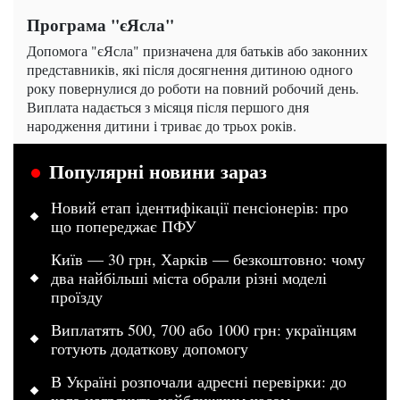
Програма "єЯсла"
Допомога "єЯсла" призначена для батьків або законних
представників, які після досягнення дитиною одного
року повернулися до роботи на повний робочий день.
Виплата надається з місяця після першого дня
народження дитини і триває до трьох років.
Популярні новини зараз
Новий етап ідентифікації пенсіонерів: про
що попереджає ПФУ
Київ — 30 грн, Харків — безкоштовно: чому
два найбільші міста обрали різні моделі
проїзду
Виплатять 500, 700 або 1000 грн: українцям
готують додаткову допомогу
В Україні розпочали адресні перевірки: до
кого нагрянуть найближчим часом