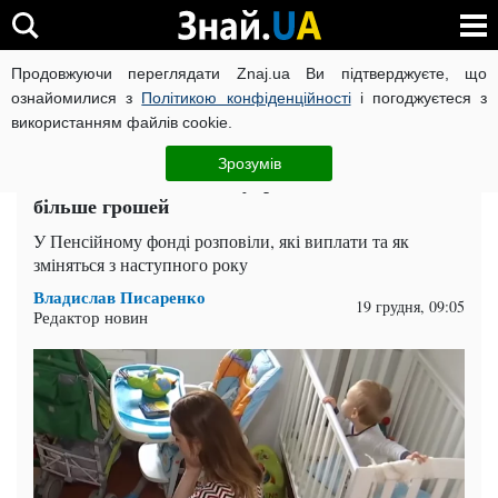
Продовжуючи переглядати Znaj.ua Ви підтверджуєте, що
ВІЙНА РОСІЇ ПРОТИ УКРАЇНИ
КОРОНАВІРУС В УКРАЇНІ І
ознайомилися з
Політикою конфіденційності
і погоджуєтеся з
використанням файлів cookie.
Головна
Суспільство
ЧИТАТЬ НА РУССКОМ
Зрозумів
Соцдопомога на дітей: українцям обіцяють
більше грошей
У Пенсійному фонді розповіли, які виплати та як
зміняться з наступного року
Владислав Писаренко
19 грудня, 09:05
Редактор новин