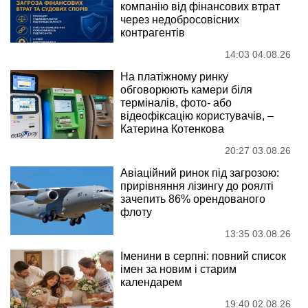
компанію від фінансових втрат
через недобросовісних
контрагентів
14:03 04.08.26
На платіжному ринку
обговорюють камери біля
терміналів, фото- або
відеофіксацію користувачів, –
Катерина Котенкова
20:27 03.08.26
Авіаційний ринок під загрозою:
прирівняння лізингу до роялті
зачепить 86% орендованого
флоту
13:35 03.08.26
Іменини в серпні: повний список
імен за новим і старим
календарем
19:40 02.08.26