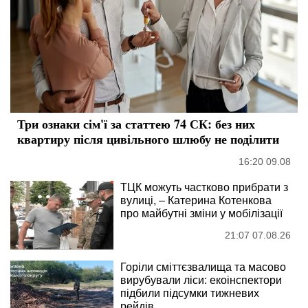
Три ознаки сім'ї за статтею 74 СК: без них
квартиру після цивільного шлюбу не поділити
16:20 09.08
ТЦК можуть частково прибрати з
вулиці, – Катерина Котенкова
про майбутні зміни у мобілізації
21:07 07.08.26
Горіли сміттєзвалища та масово
вирубували ліси: екоінспектори
підбили підсумки тижневих
рейдів