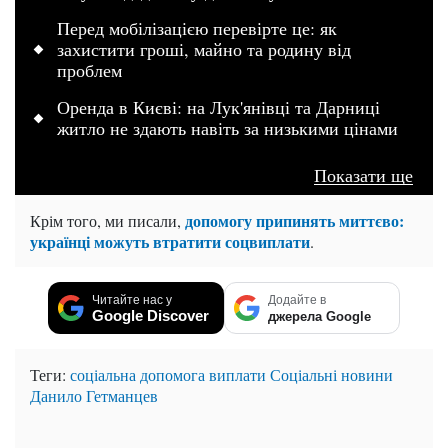
Перед мобілізацією перевірте це: як
захистити гроші, майно та родину від
проблем
Оренда в Києві: на Лук'янівці та Дарниці
житло не здають навіть за низькими цінами
Показати ще
допомогу припинять миттєво:
Крім того, ми писали,
українці можуть втратити соцвиплати
.
Читайте нас у
Додайте в
Google Discover
джерела Google
Теги:
соціальна допомога
виплати
Соціальні новини
Данило Гетманцев