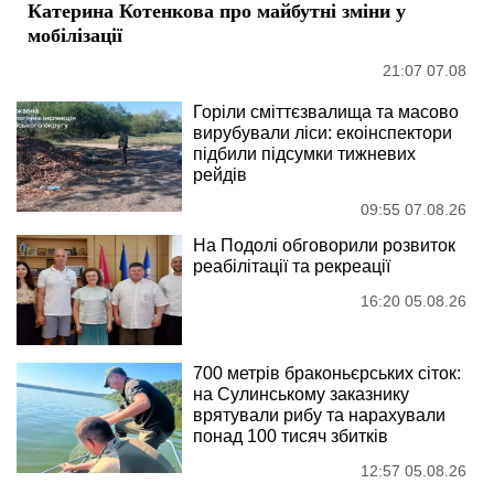
Катерина Котенкова про майбутні зміни у
мобілізації
21:07 07.08
Горіли сміттєзвалища та масово
вирубували ліси: екоінспектори
підбили підсумки тижневих
рейдів
09:55 07.08.26
На Подолі обговорили розвиток
реабілітації та рекреації
16:20 05.08.26
700 метрів браконьєрських сіток:
на Сулинському заказнику
врятували рибу та нарахували
понад 100 тисяч збитків
12:57 05.08.26