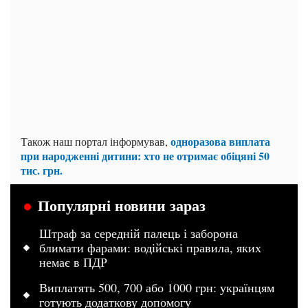
одноразова виплата
Також наш портал інформував,
при народженні дитини: хто не отримає обіцяні 50
тис. грн.
Популярні новини зараз
Штраф за середній палець і заборона
блимати фарами: водійські правила, яких
немає в ПДР
Виплатять 500, 700 або 1000 грн: українцям
готують додаткову допомогу