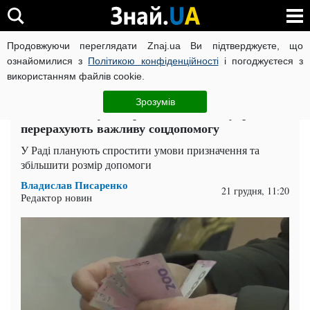
Продовжуючи переглядати Znaj.ua Ви підтверджуєте, що
ВІЙНА РОСІЇ ПРОТИ УКРАЇНИ
КОРОНАВІРУС В УКРАЇНІ І
ознайомилися з
Політикою конфіденційності
і погоджуєтеся з
використанням файлів cookie.
Головна
Суспільство
ЧИТАТЬ НА РУССКОМ
Зрозумів
Виплати стануть справедливішими: українцям
перерахують важливу соцдопомогу
У Раді планують спростити умови призначення та
збільшити розмір допомоги
Владислав Писаренко
21 грудня, 11:20
Редактор новин