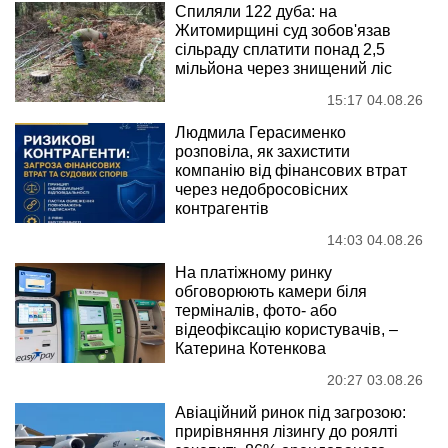
Спиляли 122 дуба: на
Житомирщині суд зобов'язав
сільраду сплатити понад 2,5
мільйона через знищений ліс
15:17 04.08.26
Людмила Герасименко
розповіла, як захистити
компанію від фінансових втрат
через недобросовісних
контрагентів
14:03 04.08.26
На платіжному ринку
обговорюють камери біля
терміналів, фото- або
відеофіксацію користувачів, –
Катерина Котенкова
20:27 03.08.26
Авіаційний ринок під загрозою:
прирівняння лізингу до роялті