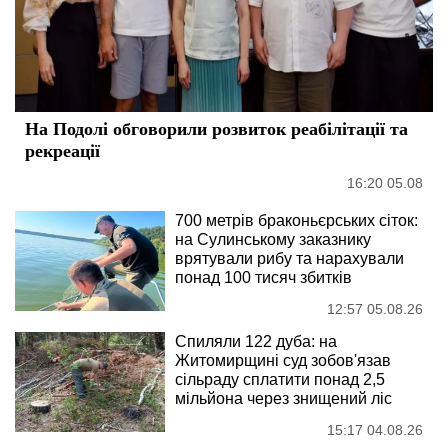
На Подолі обговорили розвиток реабілітації та
рекреації
16:20 05.08
700 метрів браконьєрських сіток:
на Сулинському заказнику
врятували рибу та нарахували
понад 100 тисяч збитків
12:57 05.08.26
Спиляли 122 дуба: на
Житомирщині суд зобов'язав
сільраду сплатити понад 2,5
мільйона через знищений ліс
15:17 04.08.26