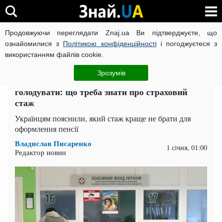
Продовжуючи переглядати Znaj.ua Ви підтверджуєте, що
ВІЙНА РОСІЇ ПРОТИ УКРАЇНИ
КОРОНАВІРУС В УКРАЇНІ І
ознайомилися з
Політикою конфіденційності
і погоджуєтеся з
використанням файлів cookie.
Головна
Суспільство
ЧИТАТЬ НА РУССКОМ
Зрозумів
Одна помилка і на пенсії доведеться
голодувати: що треба знати про страховий
стаж
Українцям пояснили, який стаж краще не брати для
оформлення пенсії
Владислав Писаренко
1 січня, 01:00
Редактор новин