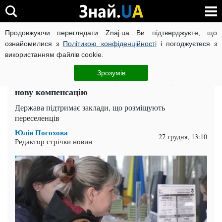
Продовжуючи переглядати Znaj.ua Ви підтверджуєте, що
ВІЙНА РОСІЇ ПРОТИ УКРАЇНИ
КОРОНАВІРУС В УКРАЇНІ І
ознайомилися з
Політикою конфіденційності
і погоджуєтеся з
використанням файлів cookie.
Головна
Суспільство
ЧИТАТЬ НА РУССКОМ
Зрозумів
Комуналка за рахунок держави: хто отримає
нову компенсацію
Держава підтримає заклади, що розміщують
переселенців
Юлія Посохова
27 грудня, 13:10
Редактор стрічки новин