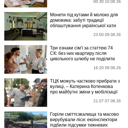
00:30 10.08.26
Монети під кутами й молоко для
домовика: забуті традиції
облаштування української хати
23:50 09.08.26
Три ознаки сім'ї за статтею 74
СК: без них квартиру після
цивільного шлюбу не поділити
16:20 09.08.26
ТЦК можуть частково прибрати з
вулиці, – Катерина Котенкова
про майбутні зміни у мобілізації
21:07 07.08.26
Горіли сміттєзвалища та масово
вирубували ліси: екоінспектори
підбили підсумки тижневих