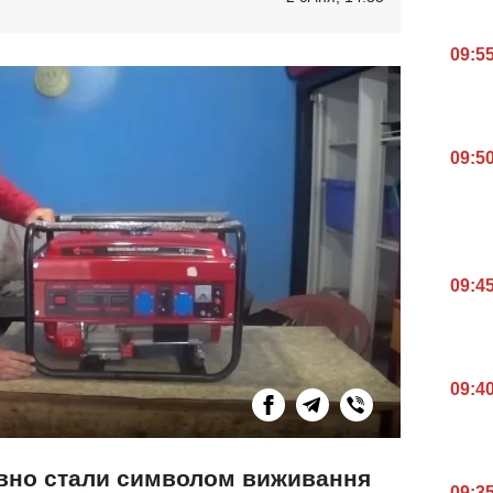
09:5
09:5
09:4
09:4
авно стали символом виживання
09:3