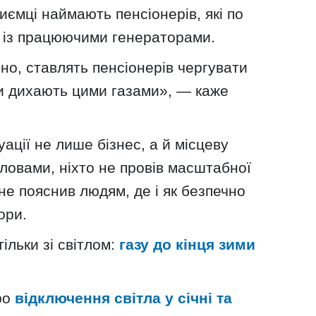
иємці наймають пенсіонерів, які по
ч із працюючими генераторами.
о, ставлять пенсіонерів чергувати
ни дихають цими газами», — каже
ації не лише бізнес, а й місцеву
ловами, ніхто не провів масштабної
не пояснив людям, де і як безпечно
ори.
ільки зі світлом:
газу до кінця зими
ро
відключення світла у січні та