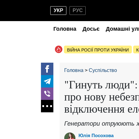
УКР
РУС
Головна
Досьє
Домашні ул
ВІЙНА РОСІЇ ПРОТИ УКРАЇНИ
К
Головна
Суспільство
"Гинуть люди":
про нову небез
відключення ел
Генератори отруюють ж
Юлія Посохова