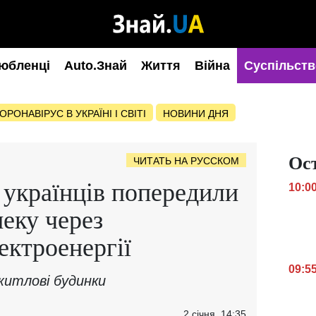
юбленці
Auto.Знай
Життя
Війна
Суспільств
ОРОНАВІРУС В УКРАЇНІ І СВІТІ
НОВИНИ ДНЯ
Ос
ЧИТАТЬ НА РУССКОМ
 українців попередили
10:0
пеку через
ектроенергії
09:5
итлові будинки
2 січня, 14:35