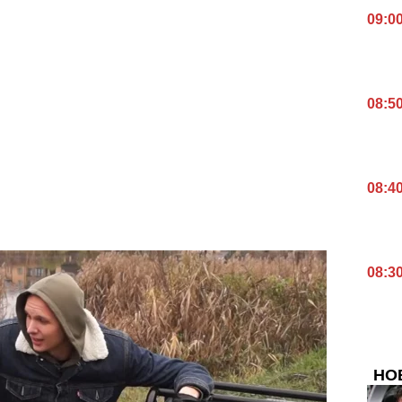
09:0
08:5
08:4
08:3
НО