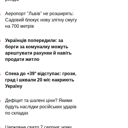
Аеропорт "Львів" не розширять:
5
Садовий блокує нову злітну смугу
на 700 метрів
Українців попередили: за
0
борги за комуналку можуть
арештувати рахунки й навіть
продати житло
Спека до +39° відступає: грози,
5
град і шквали 20 м/с накриють
Україну
Дефіцит та шалені ціни? Якими
0
будуть наслідки російських ударів
по складах
Церковне свято 7 серпня: чому
5