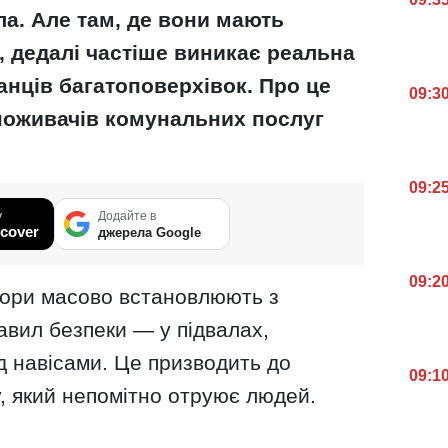
ла. Але там, де вони мають
, дедалі частіше виникає реальна
анців багатоповерхівок. Про це
09:3
поживачів комунальних послуг
09:2
у
Додайте в
cover
джерела Google
09:2
тори масово встановлюють з
вил безпеки — у підвалах,
під навісами. Це призводить до
09:1
, який непомітно отруює людей.