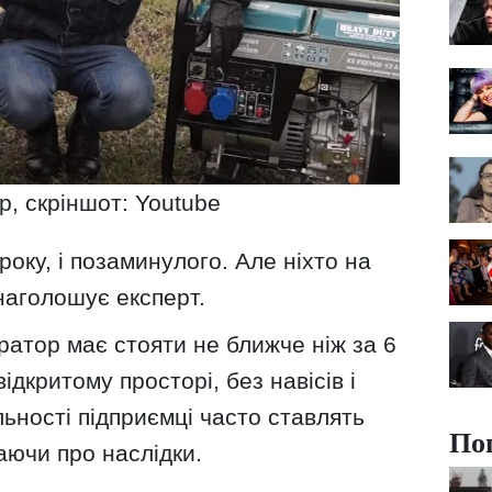
р, скріншот: Youtube
року, і позаминулого. Але ніхто на
наголошує експерт.
атор має стояти не ближче ніж за 6
ідкритому просторі, без навісів і
льності підприємці часто ставлять
По
аючи про наслідки.