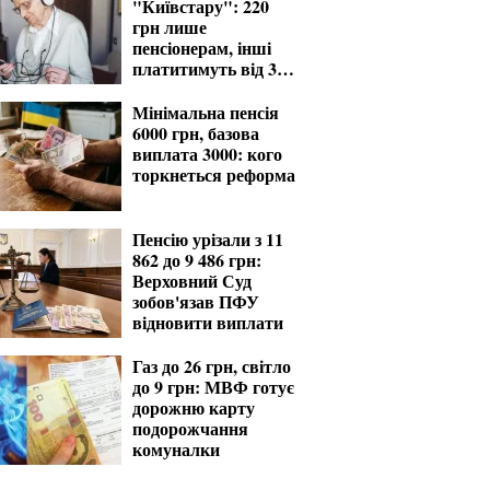
"Київстару": 220
грн лише
пенсіонерам, інші
платитимуть від 370
грн
Мінімальна пенсія
6000 грн, базова
виплата 3000: кого
торкнеться реформа
Пенсію урізали з 11
862 до 9 486 грн:
Верховний Суд
зобов'язав ПФУ
відновити виплати
Газ до 26 грн, світло
до 9 грн: МВФ готує
дорожню карту
подорожчання
комуналки