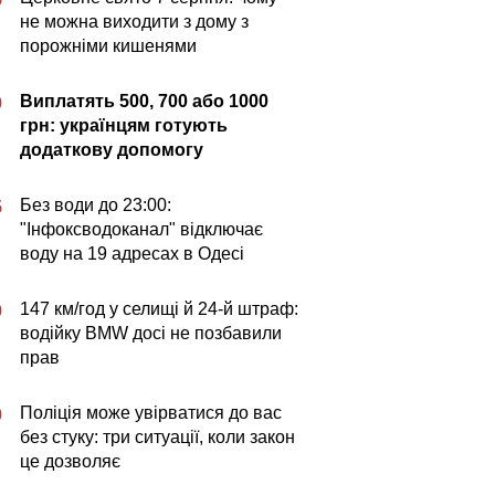
не можна виходити з дому з
порожніми кишенями
Виплатять 500, 700 або 1000
0
грн: українцям готують
додаткову допомогу
Без води до 23:00:
5
"Інфоксводоканал" відключає
воду на 19 адресах в Одесі
147 км/год у селищі й 24-й штраф:
0
водійку BMW досі не позбавили
прав
Поліція може увірватися до вас
0
без стуку: три ситуації, коли закон
це дозволяє