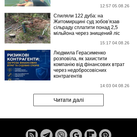
12:57 05.08.26
Спиляли 122 дуба: на
Житомирщині суд зобов'язав
сільраду сплатити понад 2,5
мільйона через знищений ліс
15:17 04.08.26
Людмила Герасименко
розповіла, як захистити
компанію від фінансових втрат
через недобросовісних
контрагентів
14:03 04.08.26
Читати далі