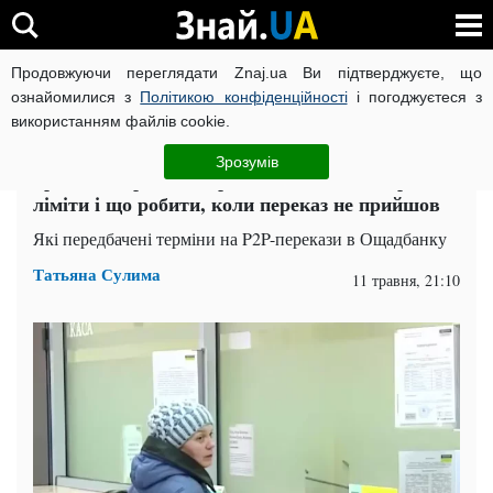
Продовжуючи переглядати Znaj.ua Ви підтверджуєте, що
ВІЙНА РОСІЇ ПРОТИ УКРАЇНИ
КОРОНАВІРУС В УКРАЇНІ І
ознайомилися з
Політикою конфіденційності
і погоджуєтеся з
використанням файлів cookie.
Головна
Суспільство
ЧИТАТЬ НА РУССКОМ
Зрозумів
Грошові перекази через "Ощадбанк": строки,
ліміти і що робити, коли переказ не прийшов
Які передбачені терміни на P2P-перекази в Ощадбанку
Татьяна Сулима
11 травня, 21:10