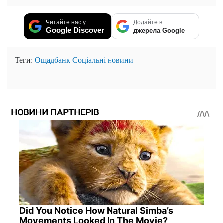
Читайте нас у
Додайте в
Google Discover
джерела Google
Теги:
Ощадбанк
Соціальні новини
НОВИНИ ПАРТНЕРІВ
Did You Notice How Natural Simba’s
Movements Looked In The Movie?