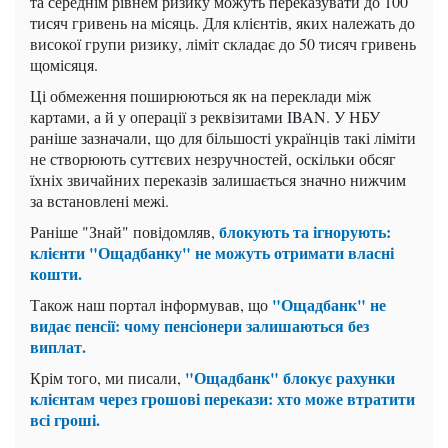
та середнім рівнем ризику можуть переказувати до 100
тисяч гривень на місяць. Для клієнтів, яких належать до
високої групи ризику, ліміт складає до 50 тисяч гривень
щомісяця.
Ці обмеження поширюються як на переклади між
картами, а й у операції з реквізитами IBAN. У НБУ
раніше зазначали, що для більшості українців такі ліміти
не створюють суттєвих незручностей, оскільки обсяг
їхніх звичайних переказів залишається значно нижчим
за встановлені межі.
блокують та ігнорують:
Раніше "Знай" повідомляв,
клієнти "Ощадбанку" не можуть отримати власні
кошти.
"Ощадбанк" не
Також наш портал інформував, що
видає пенсії: чому пенсіонери залишаються без
виплат.
"Ощадбанк" блокує рахунки
Крім того, ми писали,
клієнтам через грошові перекази: хто може втратити
всі гроші.