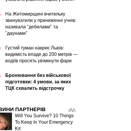
На Житомирщині вчительку
5
звинуватили у приниженні учнів:
називала "дебилами" та
"даунами"
Густий туман накриє Львів:
0
видимість впаде до 200 метрів —
водіїв просять увімкнути фари
Бронювання без військової
5
підготовки: 4 умови, за яких
ТЦК схвалить відстрочку
ВИНИ ПАРТНЕРІВ
Will You Survive? 10 Things
To Keep In Your Emergency
Kit