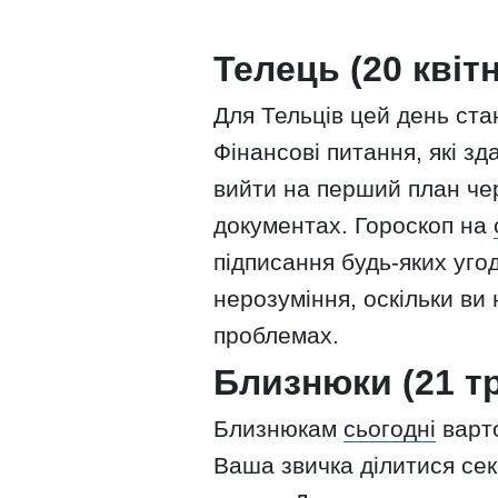
Телець (20 квіт
Для Тельців цей день ста
Фінансові питання, які з
вийти на перший план чер
документах. Гороскоп на
підписання будь-яких уго
нерозуміння, оскільки ви
проблемах.
Близнюки (21 т
Близнюкам
сьогодні
варто
Ваша звичка ділитися се