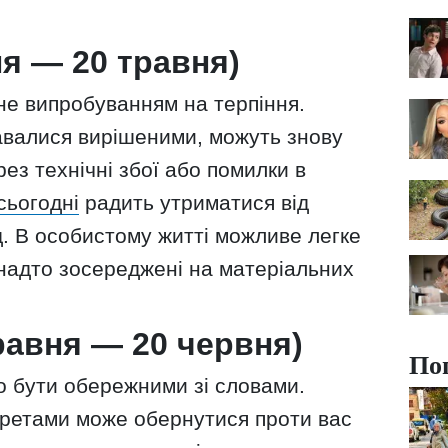
ня — 20 травня)
не випробуванням на терпіння.
давалися вирішеними, можуть знову
ез технічні збої або помилки в
сьогодні
радить утриматися від
д. В особистому житті можливе легке
 надто зосереджені на матеріальних
равня — 20 червня)
По
 бути обережними зі словами.
кретами може обернутися проти вас