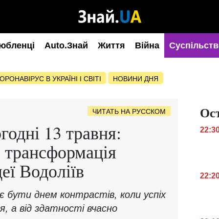
юбленці
Auto.Знай
Життя
Війна
Суспільств
ОРОНАВІРУС В УКРАЇНІ І СВІТІ
НОВИНИ ДНЯ
Ос
ЧИТАТЬ НА РУССКОМ
годні 13 травня:
22:3
, трансформація
деї Водоліїв
22:2
є бути днем контрастів, коли успіх
я, а від здатності вчасно