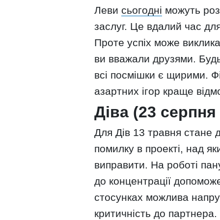
Леви
сьогодні
можуть роз
заслуг. Це вдалий час для
Проте успіх може виклика
ви вважали друзями. Будь
всі посмішки є щирими. Ф
азартних ігор краще відм
Діва (23 серпня
Для Дів 13 травня стане 
помилку в проекті, над як
виправити. На роботі пан
до концентрації допомож
стосунках можлива напру
критичність до партнера.