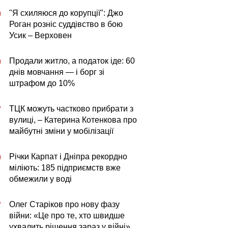
"Я схиляюся до корупції": Джо
0
Роган розніс суддівство в бою
Усик – Верховен
Продали житло, а податок іде: 60
0
днів мовчання — і борг зі
штрафом до 10%
ТЦК можуть частково прибрати з
7
вулиці, – Катерина Котенкова про
майбутні зміни у мобілізації
Річки Карпат і Дніпра рекордно
0
міліють: 185 підприємств вже
обмежили у воді
Олег Старіков про нову фазу
7
війни: «Це про те, хто швидше
ухвалить рішення зараз у війні»