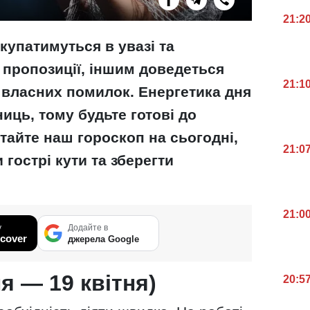
21:2
 купатимуться в увазі та
 пропозиції, іншим доведеться
21:1
и власних помилок. Енергетика дня
иць, тому будьте готові до
тайте наш гороскоп на сьогодні,
21:0
 гострі кути та зберегти
21:0
у
Додайте в
cover
джерела Google
я — 19 квітня)
20:5