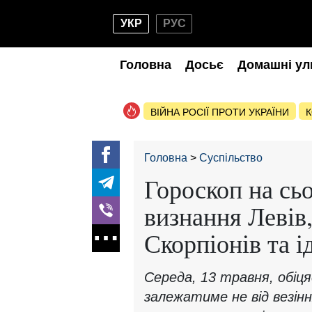
УКР
РУС
Головна
Досьє
Домашні ул
ВІЙНА РОСІЇ ПРОТИ УКРАЇНИ
К
Головна
Суспільство
Гороскоп на сьо
визнання Левів
Скорпіонів та і
Середа, 13 травня, обіця
залежатиме не від везінн