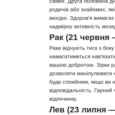
самих. Друга половина д
родичів або знайомих, як
вихідні. Здоров'я вимага
надмірну активність мозк
Рак (21 червня 
Раки відчують тиск з бок
намагатиметься нав'язат
вашою добротою. Зірки ра
дозволяти маніпулювати 
буде спокійним, якщо ви 
відповідальність. Гарний
відпочинку.
Лев (23 липня —