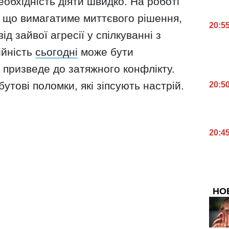
бхідність діяти швидко. На роботі
, що вимагатиме миттєвого рішення,
20:5
ід зайвої агресії у спілкуванні з
ійність
сьогодні
може бути
о призведе до затяжного конфлікту.
бутові поломки, які зіпсують настрій.
20:5
20:4
НО