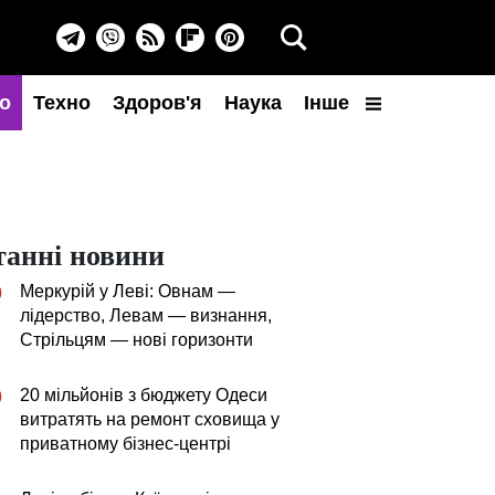
о
Техно
Здоров'я
Наука
Інше
танні новини
Меркурій у Леві: Овнам —
0
лідерство, Левам — визнання,
Стрільцям — нові горизонти
20 мільйонів з бюджету Одеси
0
витратять на ремонт сховища у
приватному бізнес-центрі