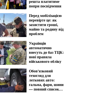
решта платитиме
попри посвідчення
Перед мобілізацією
перевірте це: як
захистити гроші,
майно та родину від
проблем
Українців
автоматично
внесуть до баз ТЦК:
нові правила
військового обліку
Обов'язковий
техогляд для
легкових авто:
гальма, фари, шини
— повний список
перевірок