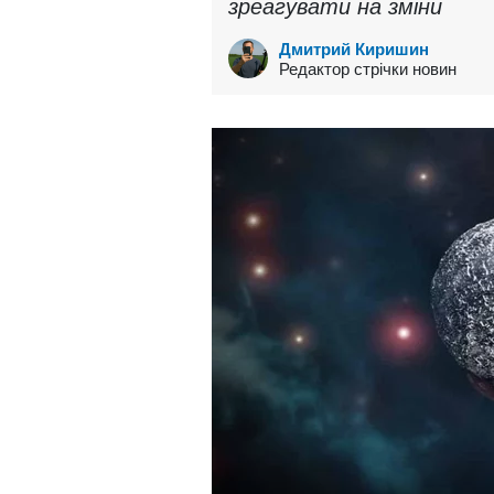
зреагувати на зміни
Дмитрий Киришин
Редактор стрічки новин