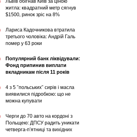
Львів обігнав Київ за ціною
0
житла: квадратний метр сягнув
$1500, ринок зріс на 8%
Лариса Кадочникова втратила
0
третього чоловіка: Андрій Галь
помер у 63 роки
Популярний банк ліквідували:
0
Фонд припинив виплати
вкладникам після 11 років
4 з 5 "польських" сирів і масла
0
виявилися підробкою: що не
можна купувати
Черги до 70 авто на кордоні з
0
Польщею: ДПСУ радить уникати
четверга-п'ятниці та вихідних