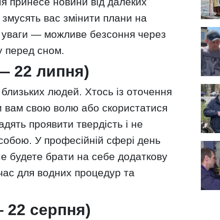
ня принесе новини від далеких
і змусять вас змінити плани на
є уваги — можливе безсоння через
у перед сном.
— 22 липня)
у близьких людей. Хтось із оточення
и вам свою волю або скористатися
дять проявити твердість і не
собою. У професійній сфері день
не будете брати на себе додаткову
 час для водних процедур та
 22 серпня)