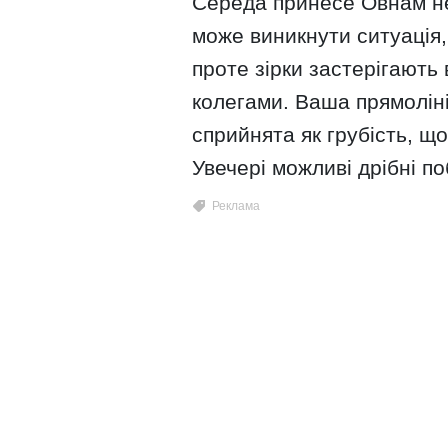
Середа принесе Овнам нео
може виникнути ситуація
проте зірки застерігають в
колегами. Ваша прямолін
сприйнята як грубість, щ
Увечері можливі дрібні по