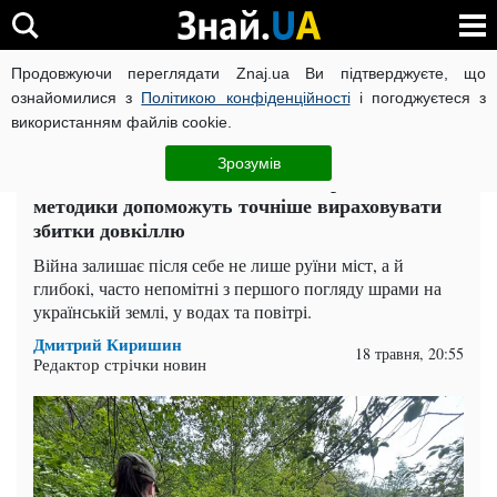
Продовжуючи переглядати Znaj.ua Ви підтверджуєте, що
ВІЙНА РОСІЇ ПРОТИ УКРАЇНИ
КОРОНАВІРУС В УКРАЇНІ І
ознайомилися з
Політикою конфіденційності
і погоджуєтеся з
використанням файлів cookie.
Головна
Суспільство
ЧИТАТЬ НА РУССКОМ
Зрозумів
Євгеній Медведовський: Нові європейські
методики допоможуть точніше вираховувати
збитки довкіллю
Війна залишає після себе не лише руїни міст, а й
глибокі, часто непомітні з першого погляду шрами на
українській землі, у водах та повітрі.
Дмитрий Киришин
18 травня, 20:55
Редактор стрічки новин