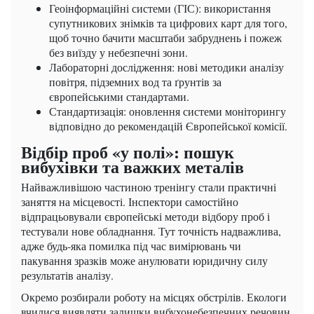
Геоінформаційні системи (ГІС): використання
супутникових знімків та цифрових карт для того,
щоб точно бачити масштаби забруднень і пожеж
без виїзду у небезпечні зони.
Лабораторні дослідження: нові методики аналізу
повітря, підземних вод та ґрунтів за
європейськими стандартами.
Стандартизація: оновлення системи моніторингу
відповідно до рекомендацій Європейської комісії.
Відбір проб «у полі»: пошук
вибухівки та важких металів
Найважливішою частиною тренінгу стали практичні
заняття на місцевості. Інспектори самостійно
відпрацьовували європейські методи відбору проб і
тестували нове обладнання. Тут точність надважлива,
адже будь-яка помилка під час вимірювань чи
пакування зразків може анулювати юридичну силу
результатів аналізу.
Окремо розбирали роботу на місцях обстрілів. Екологи
вчилися виявляти залишки вибухонебезпечних речовин