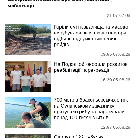
мобілізації
21:07 07.08
Горіли сміттєзвалища та масово
вирубували ліси: екоінспектори
підбили підсумки тижневих
рейдів
09:55 07.08.26
На Подолі обговорили розвиток
реабілітації та рекреації
16:20 05.08.26
700 метрів браконьєрських сіток:
на Сулинському заказнику
врятували рибу та нарахували
понад 100 тисяч збитків
12:57 05.08.26
Спиляли 122 дуба: на