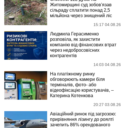
Житомирщині суд зобов'язав
сільраду сплатити понад 2,5
мільйона через знищений ліс
15:17 04.08.26
Людмила Герасименко
розповіла, як захистити
компанію від фінансових втрат
через недобросовісних
контрагентів
14:03 04.08.26
На платіжному ринку
обговорюють камери біля
терміналів, фото- або
відеофіксацію користувачів, –
Катерина Котенкова
20:27 03.08.26
Авіаційний ринок під загрозою:
прирівняння лізингу до роялті
зачепить 86% орендованого