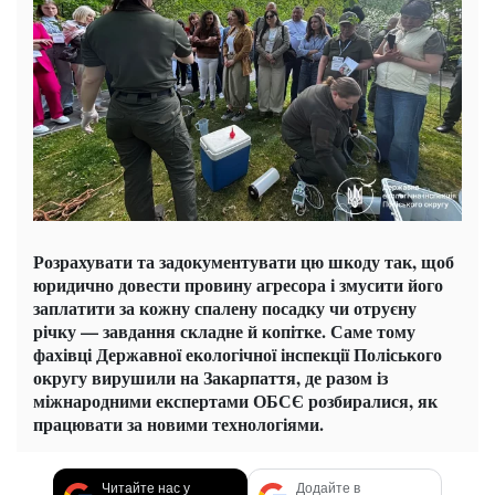
Розрахувати та задокументувати цю шкоду так, щоб
юридично довести провину агресора і змусити його
заплатити за кожну спалену посадку чи отруєну
річку — завдання складне й копітке. Саме тому
фахівці Державної екологічної інспекції Поліського
округу вирушили на Закарпаття, де разом із
міжнародними експертами ОБСЄ розбиралися, як
працювати за новими технологіями.
Читайте нас у
Додайте в