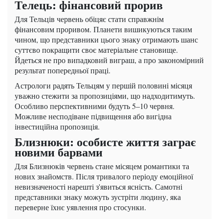
Телець: фінансовий прорив
Для Тельців червень обіцяє стати справжнім
фінансовим проривом. Планети вишикуються таким
чином, що представники цього знаку отримають шанс
суттєво покращити своє матеріальне становище.
Йдеться не про випадковий виграш, а про закономірний
результат попередньої праці.
Астрологи радять Тельцям у першій половині місяця
уважно стежити за пропозиціями, що надходитимуть.
Особливо перспективними будуть 5–10 червня.
Можливе несподіване підвищення або вигідна
інвестиційна пропозиція.
Близнюки: особисте життя заграє
новими барвами
Для Близнюків червень стане місяцем романтики та
нових знайомств. Після тривалого періоду емоційної
невизначеності нарешті з'явиться ясність. Самотні
представники знаку можуть зустріти людину, яка
переверне їхнє уявлення про стосунки.