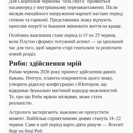
Для Скорпіонів червнева "біла смуга" проявиться
насамперед у внутрішньому перезавантаженні. Після
місяців емоційного напруження нарешті настане період
спокою та гармонії. Представники знаку відчують
приплив енергії та бажання змінювати життя на краще.
Особливо важливим стане період із 15 по 25 червня,
коли Плутон сформує потужний аспект — це ідеальний
час для того, щоб закрити старі гештальти та розпочати
новий розділ.
Риби: здійснення мрій
Рибам червень 2026 року принесе здійснення давніх
бажань. Нептун, планета-покровитель цього знаку,
утворить рідкісну конфігурацію з Юпітером, що
відкриває буквально магічний коридор можливостей.
Те, про що Риби мріяли місяцями, може стати
реальністю.
Астрологи застерігають: важливо не пропустити
момент. Найбільш сприятливими днями стануть 18–22
червня. Саме в цей період варто діяти рішуче — Всесвіт
буде на боці Риб.