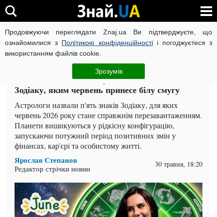
Продовжуючи переглядати Znaj.ua Ви підтверджуєте, що
ВІЙНА РОСІЇ ПРОТИ УКРАЇНИ
КОРОНАВІРУС В УКРАЇНІ І
ознайомилися з
Політикою конфіденційності
і погоджуєтеся з
використанням файлів cookie.
Головна
Суспільство
ЧИТАТЬ НА РУССКОМ
Зрозумів
Всесвіт натисне кнопку "оновити": 5 знаків
Зодіаку, яким червень принесе білу смугу
Астрологи назвали п'ять знаків Зодіаку, для яких
червень 2026 року стане справжнім перезавантаженням.
Планети вишикуються у рідкісну конфігурацію,
запускаючи потужний період позитивних змін у
фінансах, кар'єрі та особистому житті.
Ярослав Степанов
30 травня, 18:20
Редактор стрічки новин