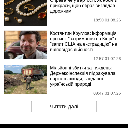
Справа не у вартості: як носити
прикраси, щоб образ виглядав
дорожчим
18:50 01.08.26
Костянтин Круглов: інформація
про моє "затримання на Кіпрі" і
"запит США на екстрадицію" не
відповідає дійсності
12:57 31.07.26
Мільйонні збитки за тиждень:
Держекоінспекція підрахувала
вартість шкоди, завданої
українській природі
09:47 31.07.26
Читати далі