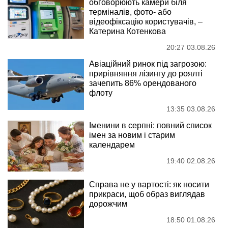
обговорюють камери біля
терміналів, фото- або
відеофіксацію користувачів, –
Катерина Котенкова
20:27 03.08.26
Авіаційний ринок під загрозою:
прирівняння лізингу до роялті
зачепить 86% орендованого
флоту
13:35 03.08.26
Іменини в серпні: повний список
імен за новим і старим
календарем
19:40 02.08.26
Справа не у вартості: як носити
прикраси, щоб образ виглядав
дорожчим
18:50 01.08.26