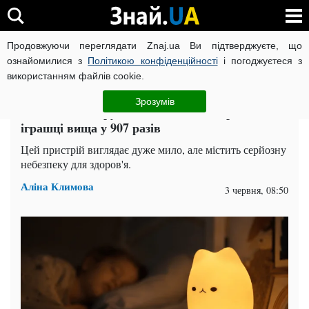
Продовжуючи переглядати Znaj.ua Ви підтверджуєте, що
ВІЙНА РОСІЇ ПРОТИ УКРАЇНИ
КОРОНАВІРУС В УКРАЇНІ І
ознайомилися з
Політикою конфіденційності
і погоджуєтеся з
використанням файлів cookie.
Головна
Суспільство
ЧИТАТЬ НА РУССКОМ
Зрозумів
Нічник може труїти вас свинцем: норма в
іграшці вища у 907 разів
Цей пристрій виглядає дуже мило, але містить серйозну
небезпеку для здоров'я.
Аліна Климова
3 червня, 08:50