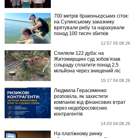
700 метрів браконьєрських сіток:
на Сулинському заказнику
врятували рибу та нарахували
понад 100 тисяч збитків
12:57 05.08.26
Спиляли 122 дуба: на
Житомирщині суд зобов'язав
сільраду сплатити понад 2,5
мільйона через знищений ліс
15:17 04.08.26
Людмила Герасименко
розповіла, як захистити
компанію від фінансових втрат
через недобросовісних
контрагентів
14:03 04.08.26
На платіжному ринку