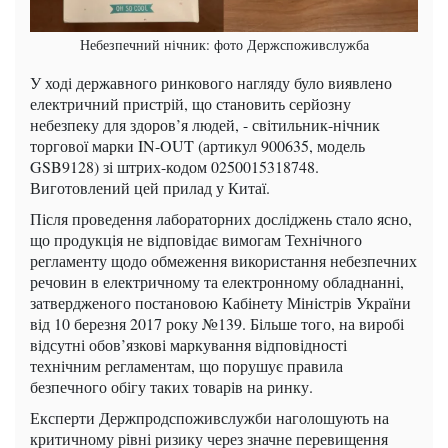
Небезпечний нічник: фото Держспоживслужба
У ході державного ринкового нагляду було виявлено
електричний пристрій, що становить серйозну
небезпеку для здоров’я людей, - світильник-нічник
торгової марки IN-OUT (артикул 900635, модель
GSB9128) зі штрих-кодом 0250015318748.
Виготовлений цей прилад у Китаї.
Після проведення лабораторних досліджень стало ясно,
що продукція не відповідає вимогам Технічного
регламенту щодо обмеження використання небезпечних
речовин в електричному та електронному обладнанні,
затвердженого постановою Кабінету Міністрів України
від 10 березня 2017 року №139. Більше того, на виробі
відсутні обов’язкові маркування відповідності
технічним регламентам, що порушує правила
безпечного обігу таких товарів на ринку.
Експерти Держпродспоживслужби наголошують на
критичному рівні ризику через значне перевищення