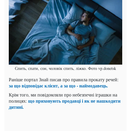
Спить, спати, сон, чоловік спить, ліжко. Фото vp.donetsk
Раніше портал Знай писав про правила прокату речей:
за що відповідає клієнт, а за що - наймодавець.
Крім того, ми повідомляли про небезпечні іграшки на
що приховують продавці і як не нашкодити
полицях:
дитині.