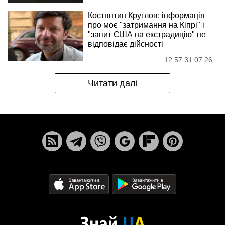
Костянтин Круглов: інформація
про моє "затримання на Кіпрі" і
"запит США на екстрадицію" не
відповідає дійсності
12:57 31.07.26
Читати далі