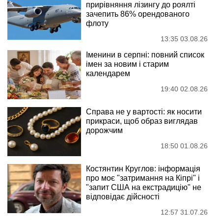
прирівняння лізингу до роялті
зачепить 86% орендованого
флоту
13:35 03.08.26
Іменини в серпні: повний список
імен за новим і старим
календарем
19:40 02.08.26
Справа не у вартості: як носити
прикраси, щоб образ виглядав
дорожчим
18:50 01.08.26
Костянтин Круглов: інформація
про моє "затримання на Кіпрі" і
"запит США на екстрадицію" не
відповідає дійсності
12:57 31.07.26