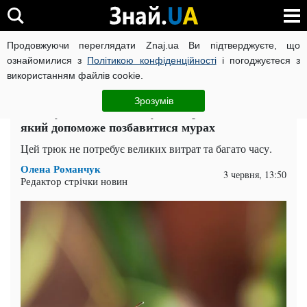
Продовжуючи переглядати Znaj.ua Ви підтверджуєте, що
ВІЙНА РОСІЇ ПРОТИ УКРАЇНИ
КОРОНАВІРУС В УКРАЇНІ І
ознайомилися з
Політикою конфіденційності
і погоджуєтеся з
використанням файлів cookie.
Головна
Суспільство
ЧИТАТЬ НА РУССКОМ
Зрозумів
Зникнуть всього за одну ніч: простий метод,
який допоможе позбавитися мурах
Цей трюк не потребує великих витрат та багато часу.
Олена Романчук
3 червня, 13:50
Редактор стрічки новин