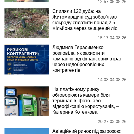
12:57 05.08.26
Спиляли 122 дуба: на
Житомирщині суд зобов'язав
сільраду сплатити понад 2,5
мільйона через знищений ліс
15:17 04.08.26
Людмила Герасименко
розповіла, як захистити
компанію від фінансових втрат
через недобросовісних
контрагентів
14:03 04.08.26
На платіжному ринку
обговорюють камери біля
терміналів, фото- або
відеофіксацію користувачів, –
Катерина Котенкова
20:27 03.08.26
Авіаційний ринок під загрозою: