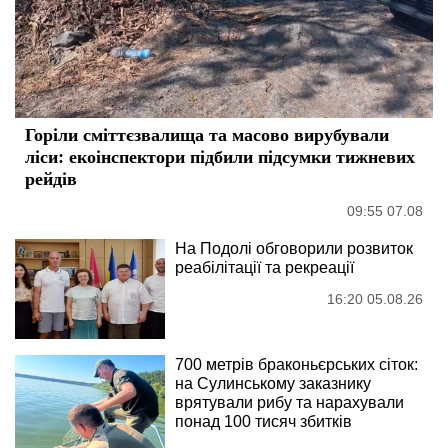
Горіли сміттєзвалища та масово вирубували
ліси: екоінспектори підбили підсумки тижневих
рейдів
09:55 07.08
На Подолі обговорили розвиток
реабілітації та рекреації
16:20 05.08.26
700 метрів браконьєрських сіток:
на Сулинському заказнику
врятували рибу та нарахували
понад 100 тисяч збитків