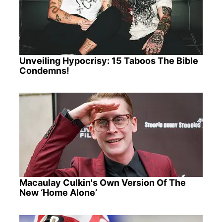
Unveiling Hypocrisy: 15 Taboos The Bible
Condemns!
Macaulay Culkin's Own Version Of The
New ‘Home Alone’