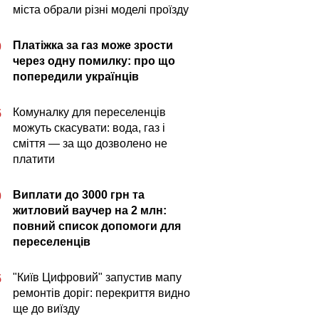
міста обрали різні моделі проїзду
Платіжка за газ може зрости
0
через одну помилку: про що
попередили українців
Комуналку для переселенців
5
можуть скасувати: вода, газ і
сміття — за що дозволено не
платити
Виплати до 3000 грн та
0
житловий ваучер на 2 млн:
повний список допомоги для
переселенців
"Київ Цифровий" запустив мапу
5
ремонтів доріг: перекриття видно
ще до виїзду