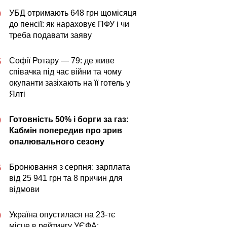
УБД отримають 648 грн щомісяця
0
до пенсії: як нараховує ПФУ і чи
треба подавати заяву
Софії Ротару — 79: де живе
5
співачка під час війни та чому
окупанти зазіхають на її готель у
Ялті
Готовність 50% і борги за газ:
0
Кабмін попередив про зрив
опалювального сезону
Бронювання з серпня: зарплата
5
від 25 941 грн та 8 причин для
відмови
Україна опустилася на 23-тє
0
місце в рейтингу УЄФА: