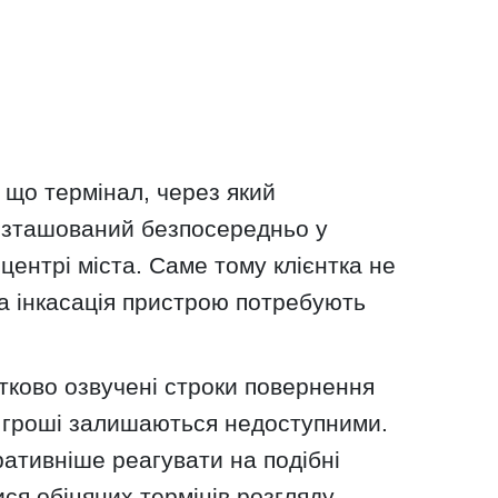
 що термінал, через який
озташований безпосередньо у
центрі міста. Саме тому клієнтка не
та інкасація пристрою потребують
тково озвучені строки повернення
а гроші залишаються недоступними.
ативніше реагувати на подібні
ся обіцяних термінів розгляду