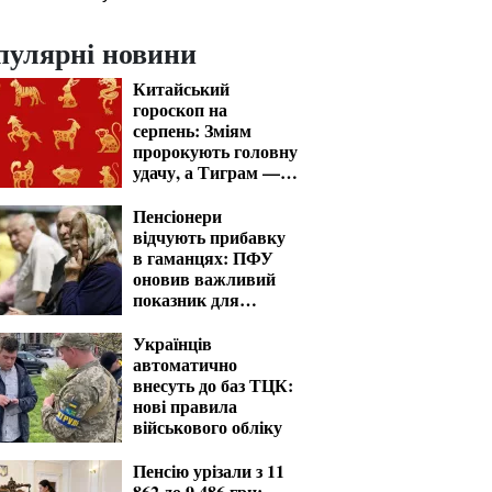
пулярні новини
Китайський
гороскоп на
серпень: Зміям
пророкують головну
удачу, а Тиграм —
місяць випробувань
Пенсіонери
відчують прибавку
в гаманцях: ПФУ
оновив важливий
показник для
розрахунку виплат
Українців
автоматично
внесуть до баз ТЦК:
нові правила
військового обліку
Пенсію урізали з 11
862 до 9 486 грн: