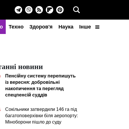
о
Техно
Здоров'я
Наука
Інше
танні новини
Пенсійну систему перепишуть
0
із вересня: добровільні
накопичення та перегляд
спецпенсій суддів
Сокільники затвердили 146 га під
5
багатоповерхівки біля аеропорту:
Міноборони пішло до суду