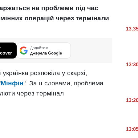
аржаться на проблеми під час
мінних операцій через термінали
13:3
у
Додайте в
cover
джерела Google
13:3
 українка розповіла у скарзі,
"
Мінфін
". За її словами, проблема
алюти через термінал
13:2
13:0