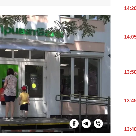
14:2
14:0
13:5
13:4
13:4