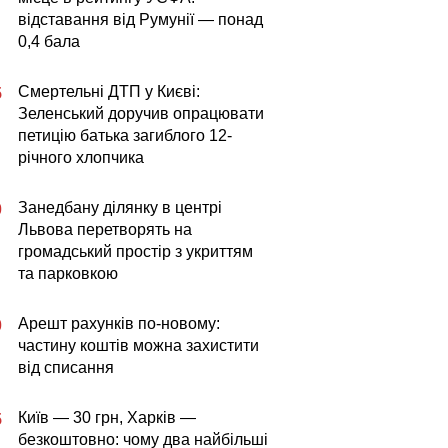
відставання від Румунії — понад
0,4 бала
Смертельні ДТП у Києві:
5
Зеленський доручив опрацювати
петицію батька загиблого 12-
річного хлопчика
Занедбану ділянку в центрі
0
Львова перетворять на
громадський простір з укриттям
та парковкою
Арешт рахунків по-новому:
0
частину коштів можна захистити
від списання
Київ — 30 грн, Харків —
5
безкоштовно: чому два найбільші