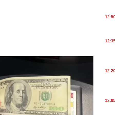
12:5
12:3
12:2
12:0