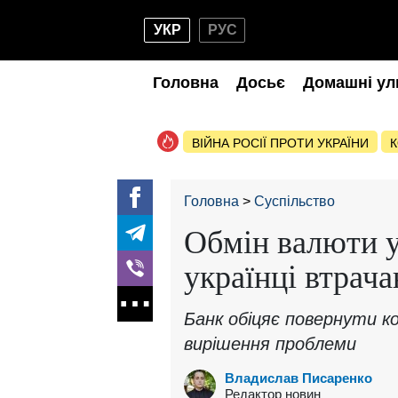
УКР
РУС
Головна
Досьє
Домашні ул
ВІЙНА РОСІЇ ПРОТИ УКРАЇНИ
К
Головна
Суспільство
Обмін валюти 
українці втрач
Банк обіцяє повернути к
вирішення проблеми
Владислав Писаренко
Редактор новин