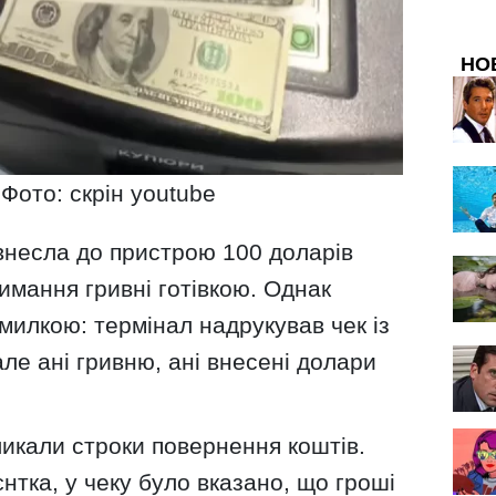
НО
Фото: скрін youtube
внесла до пристрою 100 доларів
мання гривні готівкою. Однак
илкою: термінал надрукував чек із
але ані гривню, ані внесені долари
икали строки повернення коштів.
єнтка, у чеку було вказано, що гроші