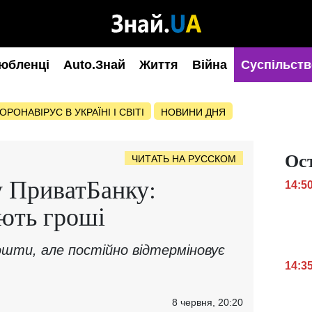
юбленці
Auto.Знай
Життя
Війна
Суспільств
ОРОНАВІРУС В УКРАЇНІ І СВІТІ
НОВИНИ ДНЯ
Ос
ЧИТАТЬ НА РУССКОМ
у ПриватБанку:
14:5
ають гроші
ошти, але постійно відтерміновує
14:3
8 червня, 20:20