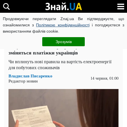
Продовжуючи переглядати Znaj.ua Ви підтверджуєте, що
ВІЙНА РОСІЇ ПРОТИ УКРАЇНИ
КОРОНАВІРУС В УКРАЇНІ І
ознайомилися з
Політикою конфіденційності
і погоджуєтеся з
використанням файлів cookie.
Головна
Суспільство
ЧИТАТЬ НА РУССКОМ
Зрозумів
Запуск спільного енергоринку з ЄС: як
зміняться платіжки українців
Чи вплинуть нові правила на вартість електроенергії
для побутових споживачів
Владислав Писаренко
14 червня, 01:00
Редактор новин