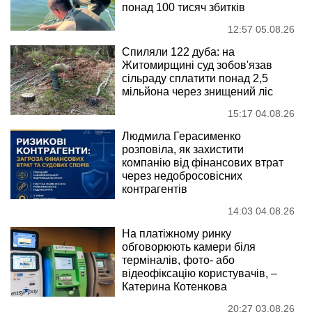
понад 100 тисяч збитків
12:57 05.08.26
Спиляли 122 дуба: на
Житомирщині суд зобов'язав
сільраду сплатити понад 2,5
мільйона через знищений ліс
15:17 04.08.26
Людмила Герасименко
розповіла, як захистити
компанію від фінансових втрат
через недобросовісних
контрагентів
14:03 04.08.26
На платіжному ринку
обговорюють камери біля
терміналів, фото- або
відеофіксацію користувачів, –
Катерина Котенкова
20:27 03.08.26