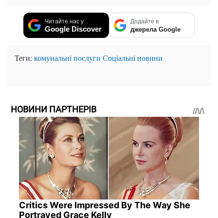
Читайте нас у
Додайте в
Google Discover
джерела Google
Теги:
комунальні послуги
Соціальні новини
НОВИНИ ПАРТНЕРІВ
Critics Were Impressed By The Way She
Portrayed Grace Kelly