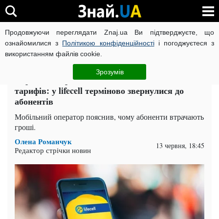
Продовжуючи переглядати Znaj.ua Ви підтверджуєте, що
ВІЙНА РОСІЇ ПРОТИ УКРАЇНИ
КОРОНАВІРУС В УКРАЇНІ І
ознайомилися з
Політикою конфіденційності
і погоджуєтеся з
використанням файлів cookie.
Головна
Суспільство
ЧИТАТЬ НА РУССКОМ
Зрозумів
Українці скаржаться на подвійне списання
тарифів: у lifecell терміново звернулися до
абонентів
Мобільний оператор пояснив, чому абоненти втрачають
гроші.
Олена Романчук
13 червня, 18:45
Редактор стрічки новин