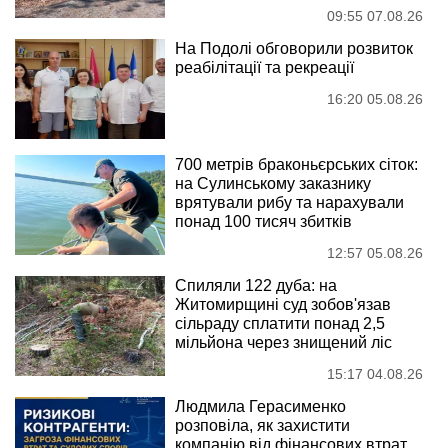
09:55 07.08.26
На Подолі обговорили розвиток
реабілітації та рекреації
16:20 05.08.26
700 метрів браконьєрських сіток:
на Сулинському заказнику
врятували рибу та нарахували
понад 100 тисяч збитків
12:57 05.08.26
Спиляли 122 дуба: на
Житомирщині суд зобов'язав
сільраду сплатити понад 2,5
мільйона через знищений ліс
15:17 04.08.26
Людмила Герасименко
розповіла, як захистити
компанію від фінансових втрат