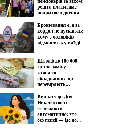
пенсіонерів за віком:
решта платитиме
попри посвідчення
Бронювання є, а за
кордон не пускають:
кому з чоловіків
відмовлять у виїзді
Штраф до 100 000
грн за заміну
газового
обладнання: що
перевіряють
газовики
Виплату до Дня
Незалежності
отримають
автоматично: хто
без пенсії — іде до
ПФУ із заявою