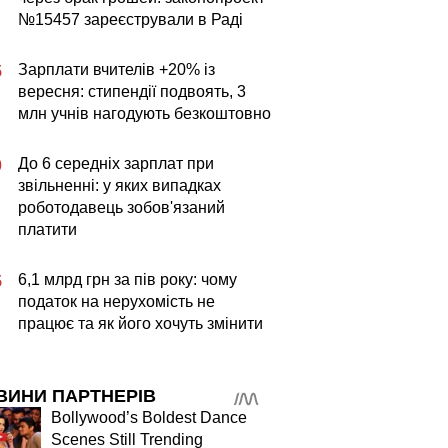
№15457 зареєстрували в Раді
Зарплати вчителів +20% із
5
вересня: стипендії подвоять, 3
млн учнів нагодують безкоштовно
До 6 середніх зарплат при
0
звільненні: у яких випадках
роботодавець зобов'язаний
платити
6,1 млрд грн за пів року: чому
5
податок на нерухомість не
працює та як його хочуть змінити
ВИНИ ПАРТНЕРІВ
Bollywood’s Boldest Dance
Scenes Still Trending