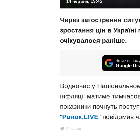
14 червня, 19:45
Через загострення ситу
зростання цін в Україн
очікувалося раніше.
Читайте нас 
Google Dis
Водночас у Національном
інфляції матиме тимчасов
показники почнуть поступ
"
Ранок.LIVE
" повідомив 