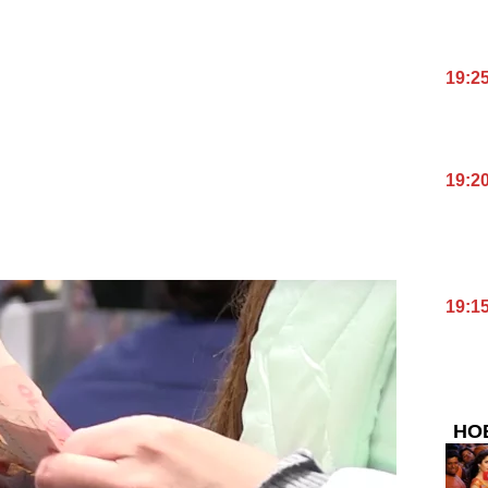
19:2
19:2
19:1
НО