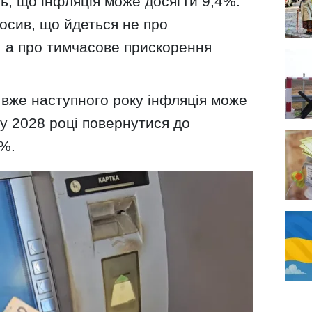
ь, що інфляція може досягти 9,4%.
осив, що йдеться не про
, а про тимчасове прискорення
 вже наступного року інфляція може
 у 2028 році повернутися до
5%.