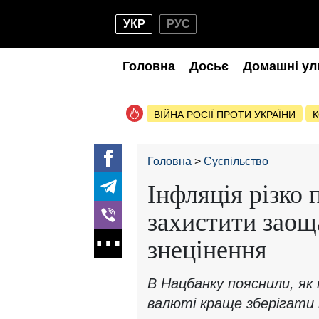
УКР
РУС
Головна
Досьє
Домашні ул
ВІЙНА РОСІЇ ПРОТИ УКРАЇНИ
К
Головна
Суспільство
Інфляція різко 
захистити заощ
знецінення
В Нацбанку пояснили, як м
валюті краще зберігати