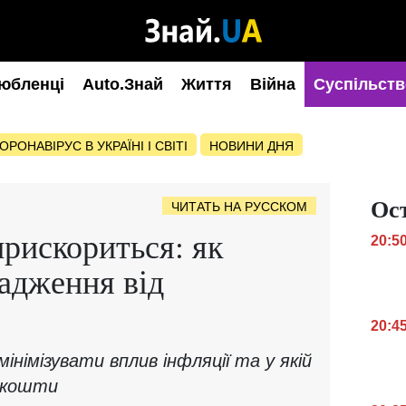
юбленці
Auto.Знай
Життя
Війна
Суспільств
ОРОНАВІРУС В УКРАЇНІ І СВІТІ
НОВИНИ ДНЯ
Ос
ЧИТАТЬ НА РУССКОМ
прискориться: як
20:5
адження від
20:4
інімізувати вплив інфляції та у якій
 кошти