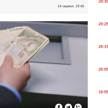
20:3
14 червня, 19:45
20:2
20:1
20:0
19:5