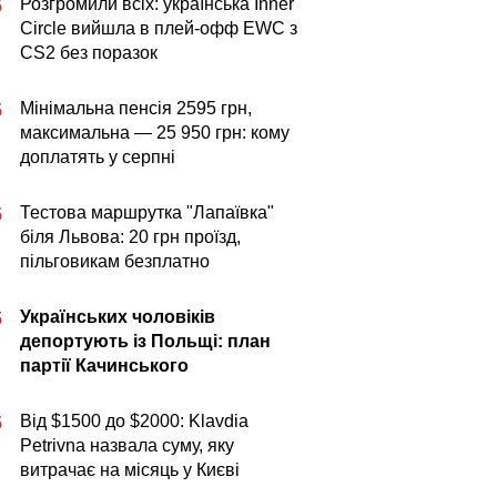
Розгромили всіх: українська Inner
5
Circle вийшла в плей-офф EWC з
CS2 без поразок
Мінімальна пенсія 2595 грн,
5
максимальна — 25 950 грн: кому
доплатять у серпні
Тестова маршрутка "Лапаївка"
5
біля Львова: 20 грн проїзд,
пільговикам безплатно
Українських чоловіків
5
депортують із Польщі: план
партії Качинського
Від $1500 до $2000: Klavdia
5
Petrivna назвала суму, яку
витрачає на місяць у Києві