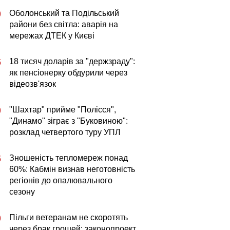
Оболонський та Подільський
0
райони без світла: аварія на
мережах ДТЕК у Києві
18 тисяч доларів за "держзраду":
5
як пенсіонерку обдурили через
відеозв'язок
"Шахтар" прийме "Полісся",
0
"Динамо" зіграє з "Буковиною":
розклад четвертого туру УПЛ
Зношеність тепломереж понад
5
60%: Кабмін визнав неготовність
регіонів до опалювального
сезону
Пільги ветеранам не скоротять
0
через брак грошей: законопроект