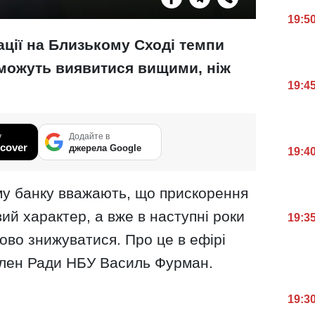
19:5
ації на Близькому Сході темпи
і можуть виявитися вищими, ніж
19:4
у
Додайте в
cover
джерела Google
19:4
у банку вважають, що прискорення
ий характер, а вже в наступні роки
19:3
ово знижуватися. Про це в ефірі
член Ради НБУ Василь Фурман.
19:3