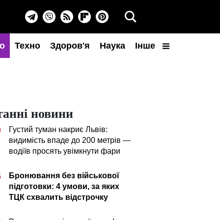
о
Техно
Здоров'я
Наука
Інше
танні новини
Густий туман накриє Львів:
0
видимість впаде до 200 метрів —
водіїв просять увімкнути фари
Бронювання без військової
5
підготовки: 4 умови, за яких
ТЦК схвалить відстрочку