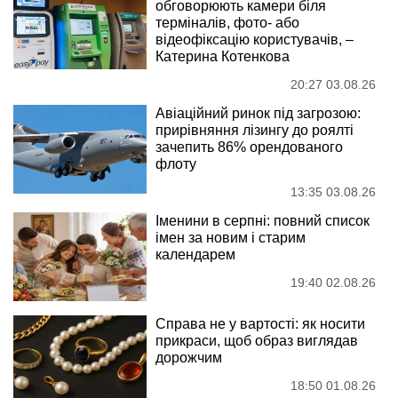
обговорюють камери біля
терміналів, фото- або
відеофіксацію користувачів, –
Катерина Котенкова
20:27 03.08.26
Авіаційний ринок під загрозою:
прирівняння лізингу до роялті
зачепить 86% орендованого
флоту
13:35 03.08.26
Іменини в серпні: повний список
імен за новим і старим
календарем
19:40 02.08.26
Справа не у вартості: як носити
прикраси, щоб образ виглядав
дорожчим
18:50 01.08.26