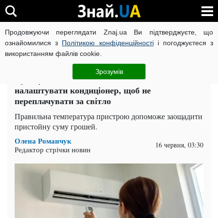
Продовжуючи переглядати Znaj.ua Ви підтверджуєте, що
ВІЙНА РОСІЇ ПРОТИ УКРАЇНИ
КОРОНАВІРУС В УКРАЇНІ І
ознайомилися з
Політикою конфіденційності
і погоджуєтеся з
використанням файлів cookie.
Головна
Суспільство
ЧИТАТЬ НА РУССКОМ
Зрозумів
Суми у платіжках не зміняться: як
налаштувати кондиціонер, щоб не
переплачувати за світло
Правильна температура пристрою допоможе заощадити
пристойну суму грошей.
Олена Романчук
16 червня, 03:30
Редактор стрічки новин