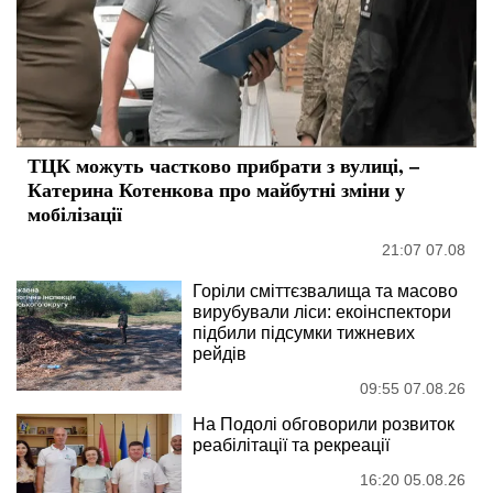
ТЦК можуть частково прибрати з вулиці, –
Катерина Котенкова про майбутні зміни у
мобілізації
21:07 07.08
Горіли сміттєзвалища та масово
вирубували ліси: екоінспектори
підбили підсумки тижневих
рейдів
09:55 07.08.26
На Подолі обговорили розвиток
реабілітації та рекреації
16:20 05.08.26