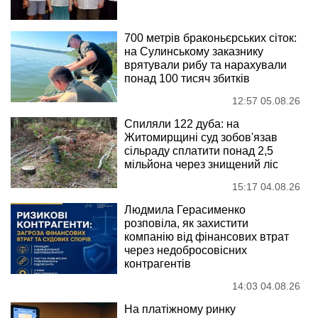
700 метрів браконьєрських сіток:
на Сулинському заказнику
врятували рибу та нарахували
понад 100 тисяч збитків
12:57 05.08.26
Спиляли 122 дуба: на
Житомирщині суд зобов'язав
сільраду сплатити понад 2,5
мільйона через знищений ліс
15:17 04.08.26
Людмила Герасименко
розповіла, як захистити
компанію від фінансових втрат
через недобросовісних
контрагентів
14:03 04.08.26
На платіжному ринку