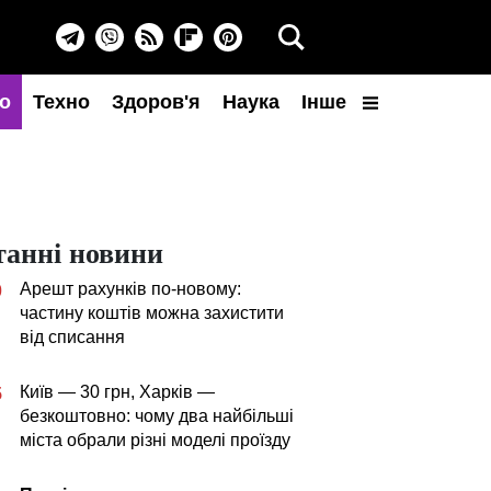
о
Техно
Здоров'я
Наука
Інше
танні новини
Арешт рахунків по-новому:
0
частину коштів можна захистити
від списання
Київ — 30 грн, Харків —
5
безкоштовно: чому два найбільші
міста обрали різні моделі проїзду