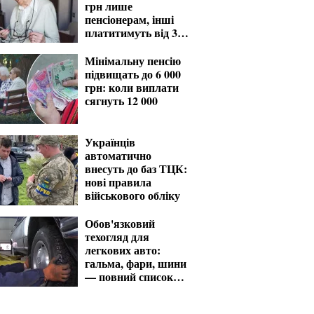
грн лише
пенсіонерам, інші
платитимуть від 370
грн
Мінімальну пенсію
підвищать до 6 000
грн: коли виплати
сягнуть 12 000
Українців
автоматично
внесуть до баз ТЦК:
нові правила
військового обліку
Обов'язковий
техогляд для
легкових авто:
гальма, фари, шини
— повний список
перевірок