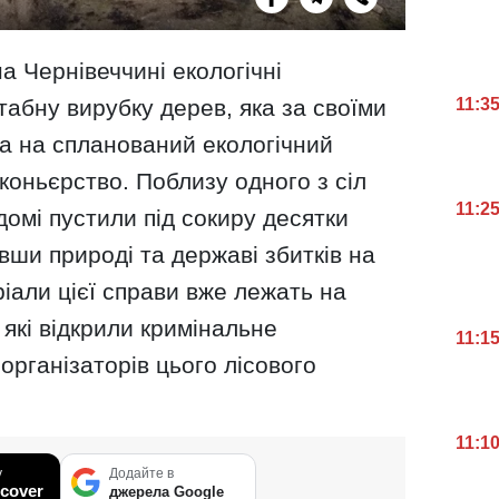
а Чернівеччині екологічні
абну вирубку дерев, яка за своїми
11:3
 на спланований екологічний
аконьєрство. Поблизу одного з сіл
11:2
омі пустили під сокиру десятки
вши природі та державі збитків на
іали цієї справи вже лежать на
 які відкрили кримінальне
11:1
рганізаторів цього лісового
11:1
у
Додайте в
cover
джерела Google