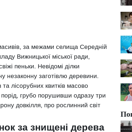
масивів, за межами селища Середній
ладу Вижницької міської ради,
віжі пеньки. Невідомі ділки
у незаконну заготівлю деревини.
 та лісорубних квитків масово
 порід, грубо порушивши одразу три
рону довкілля, про рослинний світ
По
нок за знищені дерева