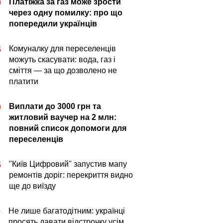
Платіжка за газ може зрости
0
через одну помилку: про що
попередили українців
Комуналку для переселенців
5
можуть скасувати: вода, газ і
сміття — за що дозволено не
платити
Виплати до 3000 грн та
0
житловий ваучер на 2 млн:
повний список допомоги для
переселенців
"Київ Цифровий" запустив мапу
5
ремонтів доріг: перекриття видно
ще до виїзду
Не лише багатодітним: українці
0
просять давати відстрочку усім