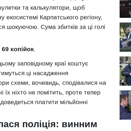
рулетки та калькулятори, щоб
у екосистемі Карпатського регіону,
 шокуючою. Сума збитків за ці голі
 69 копійок
.
цьому заповідному краї коштує
тимуться ці насадження
ори схеми, вочевидь, сподівалися на
і їх ніхто не помітить, проте тепер
 доведеться платити мільйонні
ася поліція: винним