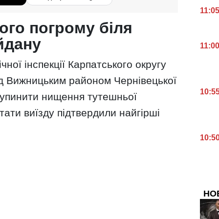
11:0
ого погрому біля
йдану
11:0
чної інспекції Карпатського округу
д Вижницьким районом Чернівецької
10:5
 зупинити нищення тутешньої
тати виїзду підтвердили найгірші
10:5
НО