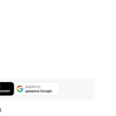
у
Додайте в
cover
джерела Google
В