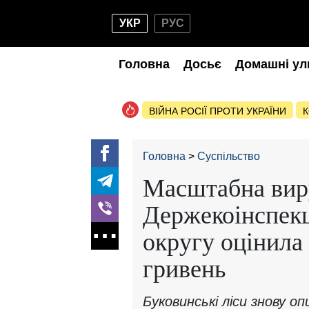
УКР
РУС
Головна
Досьє
Домашні ул
ВІЙНА РОСІЇ ПРОТИ УКРАЇНИ
К
Головна
Суспільство
Масштабна виру
Держекоінспекц
округу оцінила 
гривень
Буковинські ліси знову о