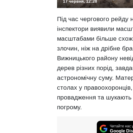
17 червня, 12:28
Під час чергового рейду н
інспектори виявили масшт
масштабами більше схожа
злочин, ніж на дрібне бр
Вижницького району невід
дерев різних порід, завда
астрономічну суму. Матер
столах у правоохоронців,
провадження та шукають о
погрому.
Читайте нас 
Google Dis