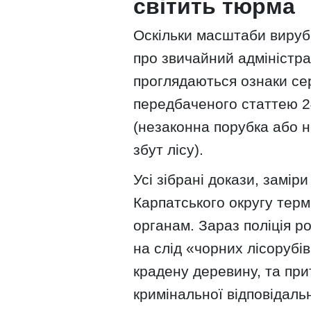
світить тюрма
Оскільки масштаби вируб
про звичайний адміністра
проглядаються ознаки се
передбаченого статтею 2
(незаконна порубка або н
збут лісу).
Усі зібрані докази, замір
Карпатського округу тер
органам. Зараз поліція р
на слід «чорних лісорубі
крадену деревину, та при
кримінальної відповідальн