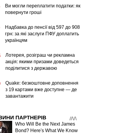
Ви могли переплатити податки: як
5
повернути гроші
Надбавка до пенсії від 597 до 908
0
грн: за які заслуги ПФУ доплатить
українцям
Лотерея, розіграш чи рекламна
5
акція: якими призами доведеться
поділитися з державою
Quake: безкоштовне доповнення
0
з 19 картами вже доступне — де
завантажити
ВИНИ ПАРТНЕРІВ
Who Will Be the Next James
Bond? Here's What We Know