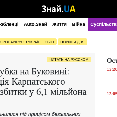
юбленці
Auto.Знай
Життя
Війна
Суспільств
ОРОНАВІРУС В УКРАЇНІ І СВІТІ
НОВИНИ ДНЯ
Ос
ЧИТАТЬ НА РУССКОМ
бка на Буковині:
13:2
ія Карпатського
збитки у 6,1 мільйона
13:0
пинилися під прицілом безжальних