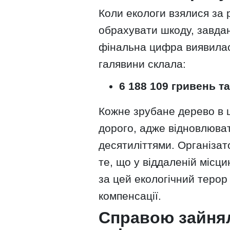
Коли екологи взялися за 
обрахувати шкоду, завдан
фінальна цифра виявилася
галявини склала:
6 188 109 гривень та
Кожне зрубане дерево в 
дорого, адже відновлюва
десятиліттями. Організат
те, що у віддаленій місцин
за цей екологічний терор
компенсації.
Справою зайнял