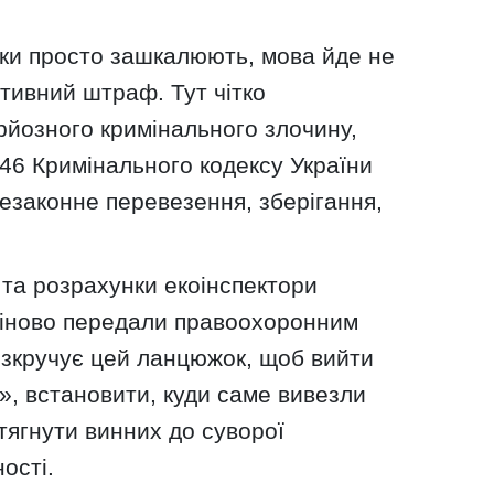
ки просто зашкалюють, мова йде не
тивний штраф. Тут чітко
рйозного кримінального злочину,
46 Кримінального кодексу України
езаконне перевезення, зберігання,
и та розрахунки екоінспектори
міново передали правоохоронним
озкручує цей ланцюжок, щоб вийти
в», встановити, куди саме вивезли
тягнути винних до суворої
ості.