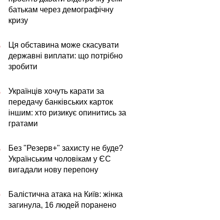
батькам через демографічну
кризу
Ця обставина може скасувати
5
державні виплати: що потрібно
зробити
Українців хочуть карати за
5
передачу банківських карток
іншим: хто ризикує опинитись за
гратами
Без "Резерв+" захисту не буде?
5
Українським чоловікам у ЄС
вигадали нову перепону
Балістична атака на Київ: жінка
0
загинула, 16 людей поранено