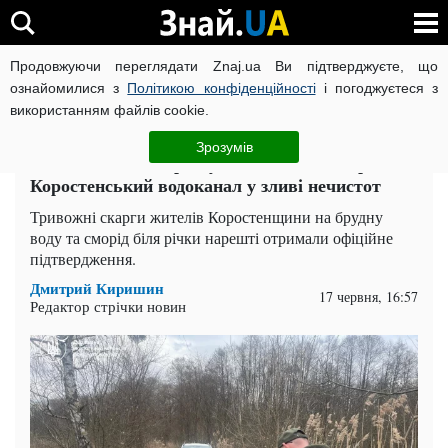
Продовжуючи переглядати Znaj.ua Ви підтверджуєте, що
ВІЙНА РОСІЇ ПРОТИ УКРАЇНИ
КОРОНАВІРУС В УКРАЇНІ І
ознайомилися з
Політикою конфіденційності
і погоджуєтеся з
використанням файлів cookie.
Головна
Суспільство
ЧИТАТЬ НА РУССКОМ
Зрозумів
Хімічна атака на річку Уж: екологи викрили
Коростенський водоканал у зливі нечистот
Тривожні скарги жителів Коростенщини на брудну
воду та сморід біля річки нарешті отримали офіційне
підтвердження.
Дмитрий Киришин
17 червня, 16:57
Редактор стрічки новин