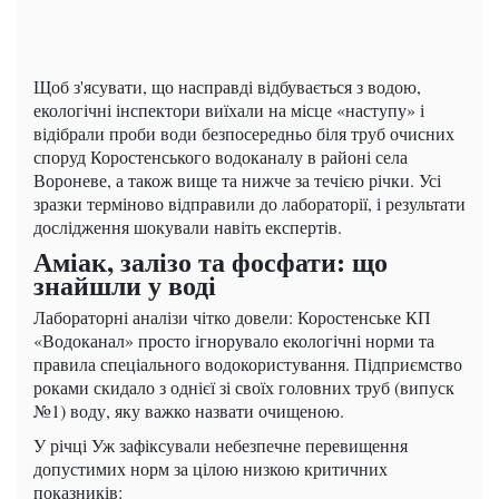
Щоб з'ясувати, що насправді відбувається з водою,
екологічні інспектори виїхали на місце «наступу» і
відібрали проби води безпосередньо біля труб очисних
споруд Коростенського водоканалу в районі села
Вороневе, а також вище та нижче за течією річки. Усі
зразки терміново відправили до лабораторії, і результати
дослідження шокували навіть експертів.
Аміак, залізо та фосфати: що
знайшли у воді
Лабораторні аналізи чітко довели: Коростенське КП
«Водоканал» просто ігнорувало екологічні норми та
правила спеціального водокористування. Підприємство
роками скидало з однієї зі своїх головних труб (випуск
№1) воду, яку важко назвати очищеною.
У річці Уж зафіксували небезпечне перевищення
допустимих норм за цілою низкою критичних
показників: