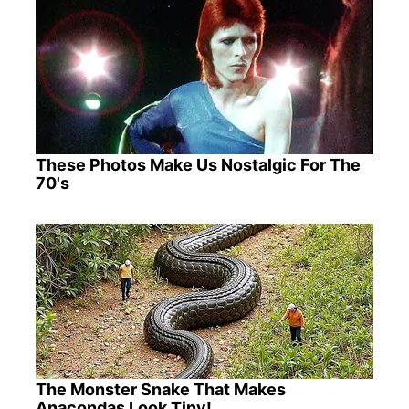
These Photos Make Us Nostalgic For The
70's
The Monster Snake That Makes
Anacondas Look Tiny!