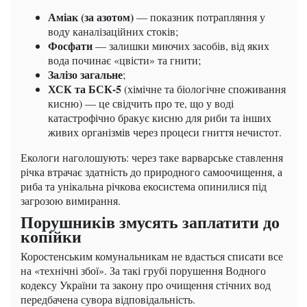
Аміак (за азотом)
— показник потрапляння у
воду каналізаційних стоків;
Фосфати
— залишки миючих засобів, від яких
вода починає «цвісти» та гнити;
Залізо загальне
;
ХСК та БСК-5
(хімічне та біологічне споживання
кисню) — це свідчить про те, що у воді
катастрофічно бракує кисню для риби та інших
живих організмів через процеси гниття нечистот.
Екологи наголошують: через таке варварське ставлення
річка втрачає здатність до природного самоочищення, а
риба та унікальна річкова екосистема опинилися під
загрозою вимирання.
Порушників змусять заплатити до
копійки
Коростенським комунальникам не вдасться списати все
на «технічні збої». За такі грубі порушення Водного
кодексу України та закону про очищення стічних вод
передбачена сувора відповідальність.