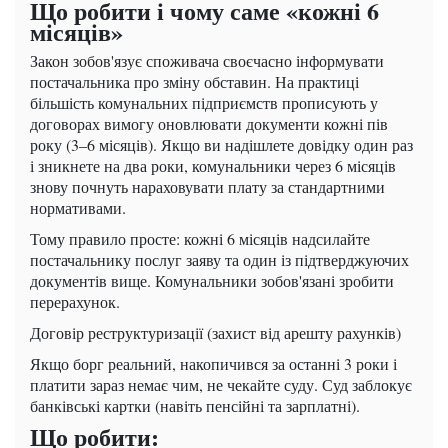
Що робити і чому саме «кожні 6
місяців»
Закон зобов'язує споживача своєчасно інформувати
постачальника про зміну обставин. На практиці
більшість комунальних підприємств прописують у
договорах вимогу оновлювати документи кожні пів
року (3–6 місяців). Якщо ви надішлете довідку один раз
і зникнете на два роки, комунальники через 6 місяців
знову почнуть нараховувати плату за стандартними
нормативами.
Тому правило просте: кожні 6 місяців надсилайте
постачальнику послуг заяву та один із підтверджуючих
документів вище. Комунальники зобов'язані зробити
перерахунок.
Договір реструктуризації (захист від арешту рахунків)
Якщо борг реальний, накопичився за останні 3 роки і
платити зараз немає чим, не чекайте суду. Суд заблокує
банківські картки (навіть пенсійні та зарплатні).
Що робити: