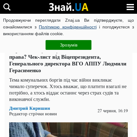
Продовжуючи переглядати Znaj.ua Ви підтверджуєте, що
ВІЙНА РОСІЇ ПРОТИ УКРАЇНИ
КОРОНАВІРУС В УКРАЇНІ І
ознайомилися з
Політикою конфіденційності
і погоджуєтеся з
використанням файлів cookie.
Головна
Суспільство
ЧИТАТЬ НА РУССКОМ
Зрозумів
Борги за комуналку: як законно захистити свої
права? Чек-лист від Віцепрезидента,
Генерального директора ВГО АППУ Людмили
Герасименко
Тема комунальних боргів під час війни викликає
чимало суперечок. Хтось вважає, що платити взагалі не
потрібно, а хтось віддає останнє через страх судів та
виконавчої служби.
Дмитрий Киришин
27 червня, 16:19
Редактор стрічки новин