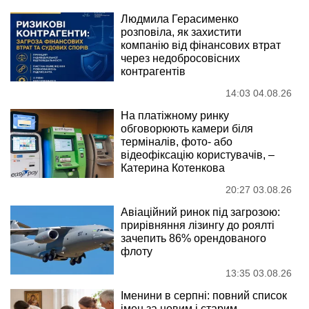
Людмила Герасименко
розповіла, як захистити
компанію від фінансових втрат
через недобросовісних
контрагентів
14:03 04.08.26
На платіжному ринку
обговорюють камери біля
терміналів, фото- або
відеофіксацію користувачів, –
Катерина Котенкова
20:27 03.08.26
Авіаційний ринок під загрозою:
прирівняння лізингу до роялті
зачепить 86% орендованого
флоту
13:35 03.08.26
Іменини в серпні: повний список
імен за новим і старим