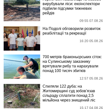
вирубували ліси: екоінспектори
підбили підсумки тижневих
рейдів
09:55 07.08.26
На Подолі обговорили розвиток
реабілітації та рекреації
16:20 05.08.26
700 метрів браконьєрських сіток:
на Сулинському заказнику
врятували рибу та нарахували
понад 100 тисяч збитків
12:57 05.08.26
Спиляли 122 дуба: на
Житомирщині суд зобов'язав
сільраду сплатити понад 2,5
мільйона через знищений ліс
15:17 04.08.26