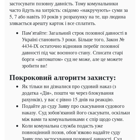
застосувати позовну давність. Тому комунальники
часто йдуть на хитрість: свідомо «накручують» суми за
5, 7 або навіть 10 років у розрахунку на те, що людина
злякається арешту карток і все сплатить.
Пам’ятайте: Загальний строк позовної давності в
Україні становить 3 роки. Більше того, Закон №
4434-ІХ остаточно відновив перебіг позовної
давності під час воєнного стану. Списати старі
борги «автоматом» суд не може, але це можете
зробити ви!
Покроковий алгоритм захисту:
Як тільки ви дізналися про судовий наказ (з
додатка «Дія», пошти чи через блокування
рахунків), у вас є рівно 15 днів на реакцію.
Подайте до суду Заяву про скасування судового
наказу. Суд зобов'язаний його скасувати, оскільки
між вами та комунальниками є спір щодо суми.
Коли комунальна служба подасть уже
повноцінний позов, обов’язково надайте суду
Заяву про застосування позовної давності. Суд