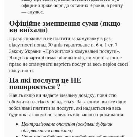
офіційно зріже борг до останніх 3 років, а решту
— анулює.
Офіційне зменшення суми (якщо
ви виїхали)
Право споживача не платити за комуналку в разі
відсутності понад 30 днів гарантоване п. 6 ч. 1 ст. 7
Закону України «Про житлово-комунальні послуги».
Якщо в квартирі немає лічильників, ви маєте законне
право не оплачувати вартість послуг за весь період своєї
відсутності.
На які послуги це НЕ
поширюється ?
Навіть якщо ви надасте ідеальну довідку, повністю
обнулити платіжку не вдасться. За законом, ви все одно
зобов'язані платити за послуги, які надаються на весь
будинок загалом і не залежать від вашого проживання:
Централізоване опалення (оскільки будинок
обігрівається повністю).
Утримання будинку та прибудинкової території