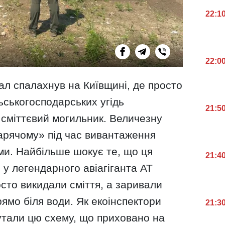
22:1
22:0
ал спалахнув на Київщині, де просто
ьськогосподарських угідь
21:5
сміттєвий могильник. Величезну
гарячому» під час вивантаження
ми. Найбільше шокує те, що ця
21:4
 у легендарного авіагіганта АТ
осто викидали сміття, а заривали
рямо біля води. Як екоінспектори
21:3
утали цю схему, що приховано на