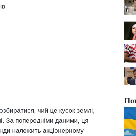
ів.
По
озбиратися, чий це кусок землі,
лі. За попередніми даними, ця
енди належить акціонерному