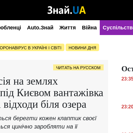
юбленці
Auto.Знай
Життя
Війна
Суспільств
ОРОНАВІРУС В УКРАЇНІ І СВІТІ
НОВИНИ ДНЯ
Ос
ЧИТАТЬ НА РУССКОМ
сія на землях
23:3
 під Києвом вантажівка
 відходи біля озера
23:2
ться берегти кожен клаптик своєї
ся цинічно заробляти на її