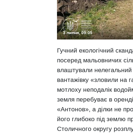
3 липня, 09:05
Гучний екологічний сканд
посеред мальовничих сіл
влаштували нелегальний 
вантажівку «зловили на 
мотлоху неподалік водой
земля перебуває в оренді
«Антонов», а ділки не пр
його глибоко під землю п
Столичного округу розпл