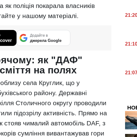
а як поліція покарала власників
айте у нашому матеріалі.
21:2
у
Додайте в
cover
джерела Google
21:1
рячому: як "ДАФ"
сміття на полях
21:0
поблизу села Круглик, що у
бухівського району. Державні
кілля Столичного округу проводили
НО
тили підозрілу активність. Прямо на
ок стояв чималий автомобіль DAF, з
окорів сумління вивантажував гори