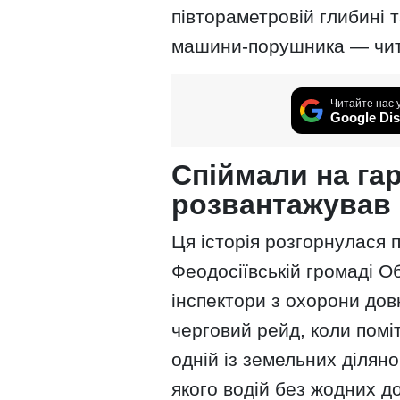
півтораметровій глибині т
машини-порушника — чит
Читайте нас 
Google Dis
Спіймали на га
розвантажував 
Ця історія розгорнулася 
Феодосіївській громаді О
інспектори з охорони дов
черговий рейд, коли помі
одній із земельних ділян
якого водій без жодних д