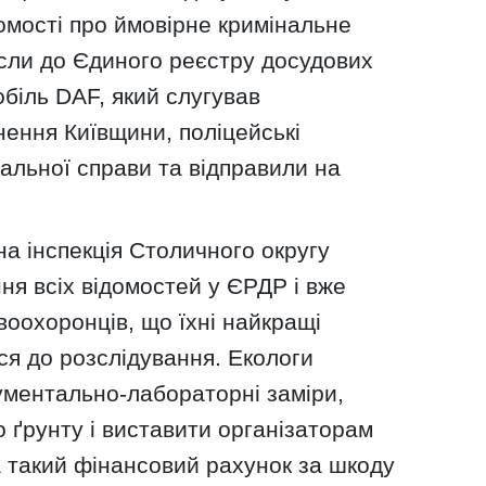
домості про ймовірне кримінальне
ли до Єдиного реєстру досудових
біль DAF, який слугував
ення Київщини, поліцейські
альної справи та відправили на
а інспекція Столичного округу
я всіх відомостей у ЄРДР і вже
оохоронців, що їхні найкращі
ися до розслідування. Екологи
ументально-лабораторні заміри,
о ґрунту і виставити організаторам
а такий фінансовий рахунок за шкоду