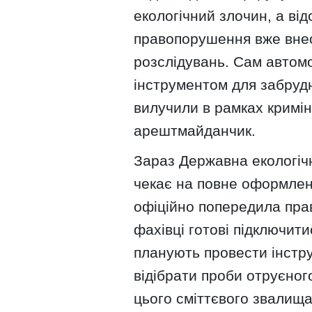
екологічний злочин, а ві
правопорушення вже внес
розслідувань. Сам автомо
інструментом для забрудн
вилучили в рамках кримін
арештмайданчик.
Зараз Державна екологічн
чекає на повне оформленн
офіційно попередила прав
фахівці готові підключит
планують провести інстр
відібрати проби отруєног
цього сміттєвого звалищ