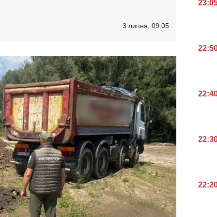
23:0
3 липня, 09:05
22:5
22:4
22:3
22:2