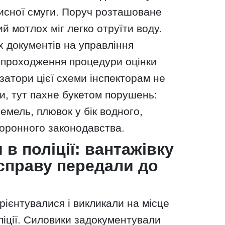
исної смуги. Поруч розташоване
ий мотлох міг легко отруїти воду.
х документів на управління
о проходження процедури оцінки
ізатори цієї схеми інспекторам не
и, тут пахне букетом порушень:
емель, плювок у бік водного,
оронного законодавства.
 в поліції: вантажівку
справу передали до
рієнтувалися і викликали на місце
оліції. Силовики задокументували