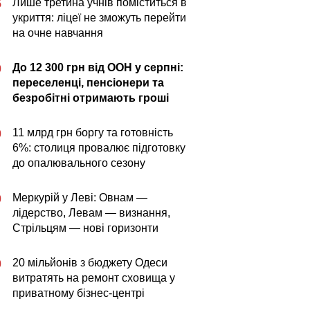
Лише третина учнів поміститься в
5
укриття: ліцеї не зможуть перейти
на очне навчання
До 12 300 грн від ООН у серпні:
0
переселенці, пенсіонери та
безробітні отримають гроші
11 млрд грн боргу та готовність
0
6%: столиця провалює підготовку
до опалювального сезону
Меркурій у Леві: Овнам —
0
лідерство, Левам — визнання,
Стрільцям — нові горизонти
20 мільйонів з бюджету Одеси
0
витратять на ремонт сховища у
приватному бізнес-центрі