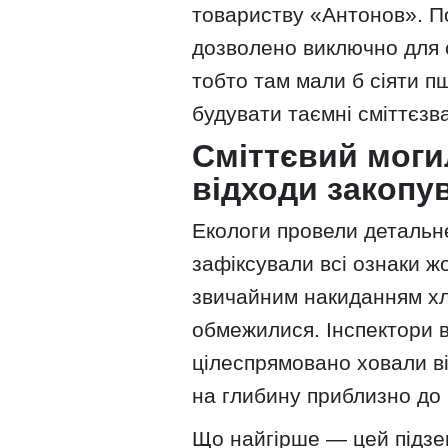
товариству «Антонов». По
дозволено виключно для 
тобто там мали б сіяти п
будувати таємні сміттєзв
Сміттєвий моги
відходи закопу
Екологи провели детальн
зафіксували всі ознаки ж
звичайним накиданням хл
обмежилися. Інспектори в
цілеспрямовано ховали ві
на глибину приблизно до 
Що найгірше — цей підзе