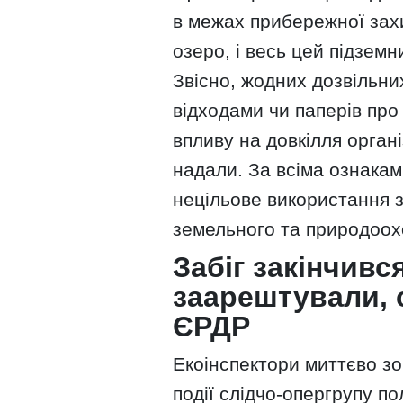
в межах прибережної зах
озеро, і весь цей підземн
Звісно, жодних дозвільни
відходами чи паперів пр
впливу на довкілля орган
надали. За всіма ознакам
нецільове використання з
земельного та природоох
Забіг закінчився
заарештували, 
ЄРДР
Екоінспектори миттєво зо
події слідчо-опергрупу п