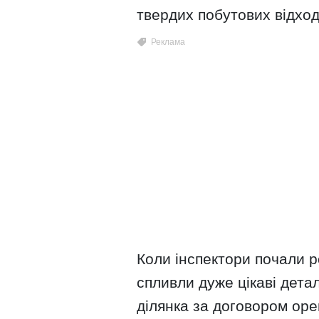
твердих побутових відход
Коли інспектори почали р
спливли дуже цікаві дета
ділянка за договором ор