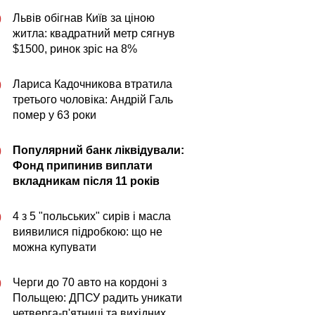
Львів обігнав Київ за ціною
0
житла: квадратний метр сягнув
$1500, ринок зріс на 8%
Лариса Кадочникова втратила
0
третього чоловіка: Андрій Галь
помер у 63 роки
Популярний банк ліквідували:
0
Фонд припинив виплати
вкладникам після 11 років
4 з 5 "польських" сирів і масла
0
виявилися підробкою: що не
можна купувати
Черги до 70 авто на кордоні з
0
Польщею: ДПСУ радить уникати
четверга-п'ятниці та вихідних