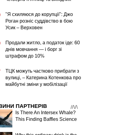
"Я схиляюся до корупції": Джо
0
Роган розніс суддівство в бою
Усик – Верховен
Продали житло, а податок іде: 60
0
днів мовчання — і борг зі
штрафом до 10%
ТЦК можуть частково прибрати з
7
вулиці, – Катерина Котенкова про
майбутні зміни у мобілізації
ВИНИ ПАРТНЕРІВ
Is There An Intersex Whale?
This Finding Baffles Science