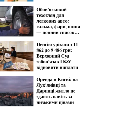
ПФУ із заявою
Обов'язковий
техогляд для
легкових авто:
гальма, фари, шини
— повний список
перевірок
Пенсію урізали з 11
862 до 9 486 грн:
Верховний Суд
зобов'язав ПФУ
відновити виплати
Оренда в Києві: на
Лук'янівці та
Дарниці житло не
здають навіть за
низькими цінами