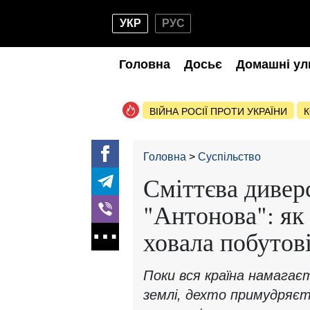
УКР
РУС
Головна
Досьє
Домашні ул
ВІЙНА РОСІЇ ПРОТИ УКРАЇНИ
К
Головна
Суспільство
Сміттєва дивер
"Антонова": як
ховала побутові
Поки вся країна намагає
землі, дехто примудряєть