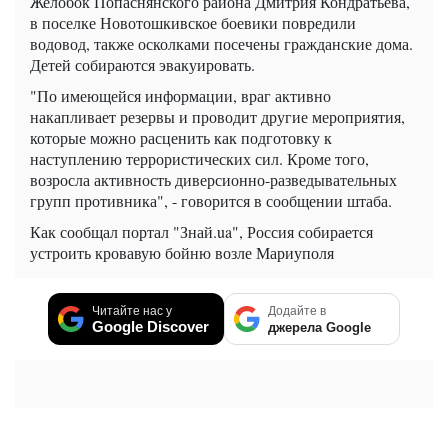
Желобок Попаснянского района Дмитрия Кондратьева,
в поселке Новотошкивское боевики повредили
водовод, также осколками посечены гражданские дома.
Детей собираются эвакуировать.
"По имеющейся информации, враг активно
накапливает резервы и проводит другие мероприятия,
которые можно расценить как подготовку к
наступлению террористических сил. Кроме того,
возросла активность диверсионно-разведывательных
групп противника", - говорится в сообщении штаба.
Как
сообщал
портал
"Знай.ua"
, Россия
собирается
устроить
кровавую
бойню
возле Мариуполя
Читайте нас у
Додайте в
Google Discover
джерела Google