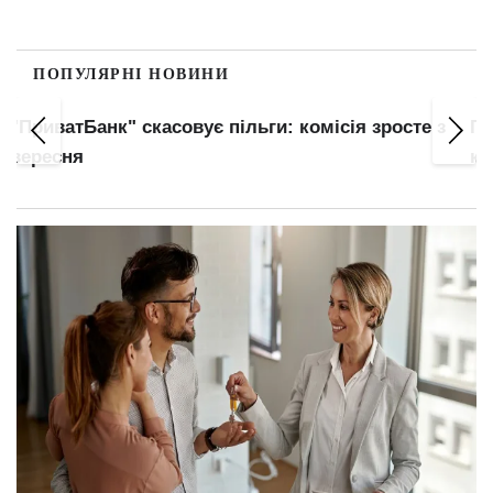
ПОПУЛЯРНІ НОВИНИ
з
Гороскоп на сьогодні 9 серпня: увага Тельців,
категоричність Левів та енергія Стрільців