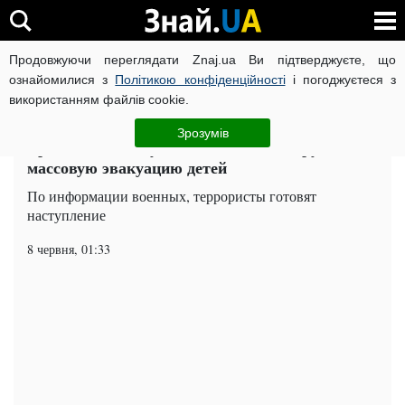
Продовжуючи переглядати Znaj.ua Ви підтверджуєте, що
ВІЙНА РОСІЇ ПРОТИ УКРАЇНИ
КОРОНАВІРУС В УКРАЇНІ І
ознайомилися з
Політикою конфіденційності
і погоджуєтеся з
використанням файлів cookie.
Головна
Суспільство
ЧИТАТЬ НА РУССКОМ
Зрозумів
Враг идет в наступление: ВСУ планируют
массовую эвакуацию детей
По информации военных, террористы готовят
наступление
8 червня, 01:33