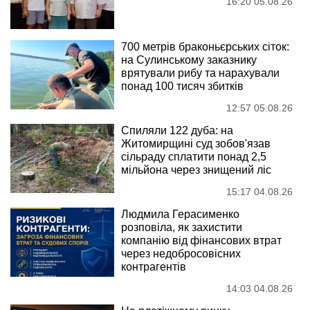
16:20 05.08.26
700 метрів браконьєрських сіток:
на Сулинському заказнику
врятували рибу та нарахували
понад 100 тисяч збитків
12:57 05.08.26
Спиляли 122 дуба: на
Житомирщині суд зобов'язав
сільраду сплатити понад 2,5
мільйона через знищений ліс
15:17 04.08.26
Людмила Герасименко
розповіла, як захистити
компанію від фінансових втрат
через недобросовісних
контрагентів
14:03 04.08.26