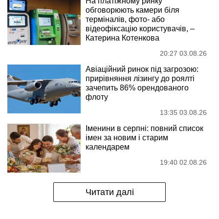
На платіжному ринку
обговорюють камери біля
терміналів, фото- або
відеофіксацію користувачів, –
Катерина Котенкова
20:27 03.08.26
Авіаційний ринок під загрозою:
прирівняння лізингу до роялті
зачепить 86% орендованого
флоту
13:35 03.08.26
Іменини в серпні: повний список
імен за новим і старим
календарем
19:40 02.08.26
Читати далі