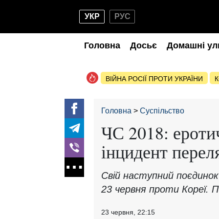
УКР
РУС
Головна
Досьє
Домашні ул
ВІЙНА РОСІЇ ПРОТИ УКРАЇНИ
К
Головна
Суспільство
ЧС 2018: ероти
інцидент переля
Свій наступний поєдинок
23 червня проти Кореї. 
23 червня, 22:15