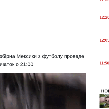
12:2
12:0
 збірна Мексики з футболу проведе
11:5
чаток о 21:00.
НО