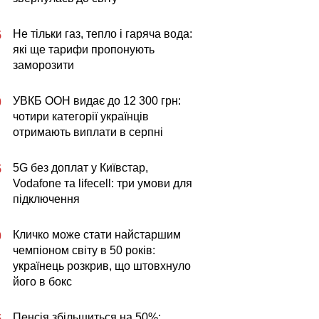
Не тільки газ, тепло і гаряча вода:
5
які ще тарифи пропонують
заморозити
УВКБ ООН видає до 12 300 грн:
0
чотири категорії українців
отримають виплати в серпні
5G без доплат у Київстар,
5
Vodafone та lifecell: три умови для
підключення
Кличко може стати найстаршим
0
чемпіоном світу в 50 років:
українець розкрив, що штовхнуло
його в бокс
Пенсія збільшиться на 50%:
5