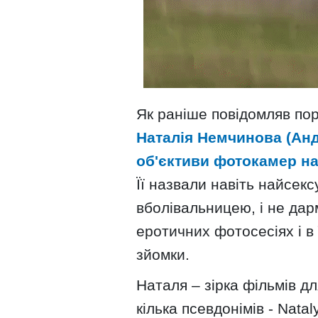
Як раніше повідомляв пор
Наталія Немчинова (Анд
об'єктиви фотокамер на 
Її назвали навіть найсек
вболівальницею, і не дар
еротичних фотосесіях і в 
зйомки.
Наталя – зірка фільмів д
кілька псевдонімів - Nata