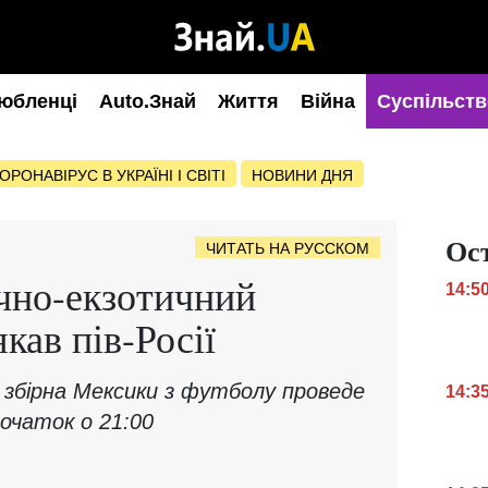
юбленці
Auto.Знай
Життя
Війна
Суспільств
ОРОНАВІРУС В УКРАЇНІ І СВІТІ
НОВИНИ ДНЯ
Ос
ЧИТАТЬ НА РУССКОМ
чно-екзотичний
14:5
кав пів-Росії
 збірна Мексики з футболу проведе
14:3
Початок о 21:00