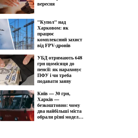
вересня
"Купол" над
Харковом: як
працює
комплексний захист
від FPV-дронів
УБД отримають 648
грн щомісяця до
пенсії: як нараховує
ПФУ і чи треба
подавати заяву
Київ — 30 грн,
Харків —
безкоштовно: чому
два найбільші міста
обрали різні моделі
проїзду