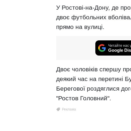
У Ростові-на-Дону, де про
двоє футбольних вболівал
прямо на вулиці.
Читайте нас 
Google Dis
Двоє чоловіків спершу пр
деякий час на перетині Бу
Берегової роздяглися дог
"Ростов Головний".