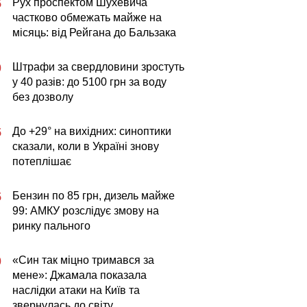
Рух проспектом Шухевича
5
частково обмежать майже на
місяць: від Рейгана до Бальзака
Штрафи за свердловини зростуть
0
у 40 разів: до 5100 грн за воду
без дозволу
До +29° на вихідних: синоптики
5
сказали, коли в Україні знову
потеплішає
Бензин по 85 грн, дизель майже
5
99: АМКУ розслідує змову на
ринку пального
«Син так міцно тримався за
0
мене»: Джамала показала
наслідки атаки на Київ та
звернулась до світу