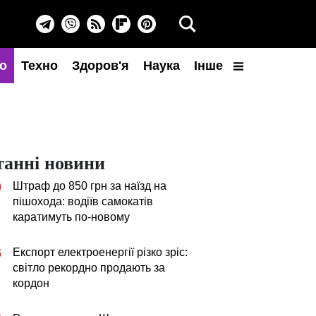
о
Техно
Здоров'я
Наука
Інше
танні новини
Штраф до 850 грн за наїзд на
0
пішохода: водіїв самокатів
каратимуть по-новому
Експорт електроенергії різко зріс:
5
світло рекордно продають за
кордон