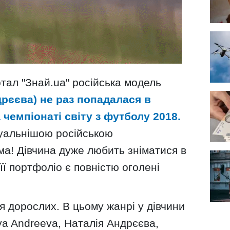
тал "Знай.uа" російська модель
рєєва) не раз попадалася в
чемпіонаті світу з футболу 2018.
суальнішою російською
ма! Дівчина дуже любить зніматися в
її портфоліо є повністю оголені
ля дорослих. В цьому жанрі у дівчини
lya Andreeva, Наталія Андрєєва,