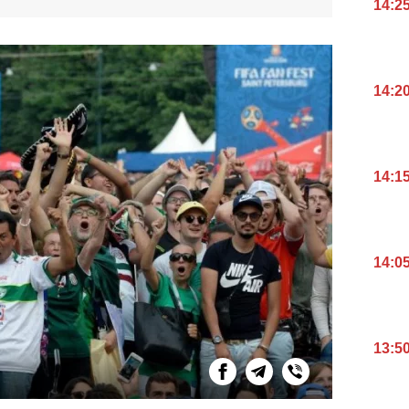
14:2
14:2
14:1
14:0
13:5