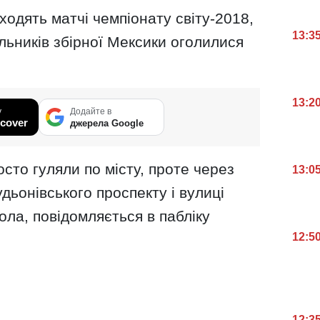
ходять матчі чемпіонату світу-2018,
13:3
ьників збірної Мексики оголилися
13:2
у
Додайте в
cover
джерела Google
осто гуляли по місту, проте через
13:0
дьонівського проспекту і вулиці
ола, повідомляється в пабліку
12:5
12:3