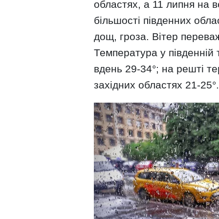
областях, а 11 липня на вс
більшості південних обла
дощ, гроза. Вітер переваж
Температура у південній т
вдень 29-34°; на решті тер
західних областях 21-25°.