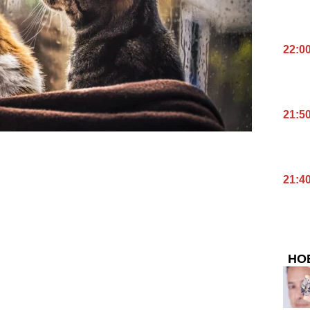
22:0
21:5
21:4
НО