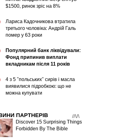
$1500, ринок зріс на 8%
Лариса Кадочникова втратила
0
третього чоловіка: Андрій Галь
помер у 63 роки
Популярний банк ліквідували:
0
Фонд припинив виплати
вкладникам після 11 років
4 з 5 "польських" сирів і масла
0
виявилися підробкою: що не
можна купувати
ВИНИ ПАРТНЕРІВ
Discover 15 Surprising Things
Forbidden By The Bible