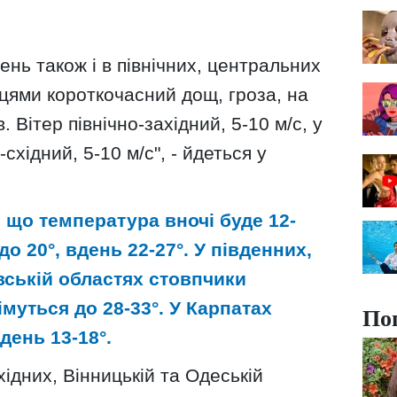
день також і в північних, центральних
сцями короткочасний дощ, гроза, на
. Вітер північно-західний, 5-10 м/с, у
-східний, 5-10 м/с", - йдеться у
 що температура вночі буде 12-
 до 20°, вдень 22-27°. У південних,
вській областях стовпчики
муться до 28-33°. У Карпатах
По
вдень 13-18°.
ахідних, Вінницькій та Одеській