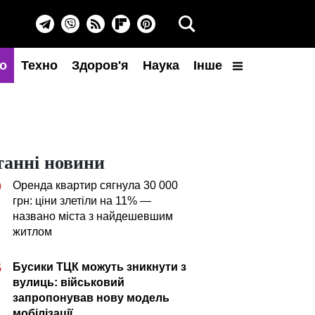
о
Техно
Здоров'я
Наука
Інше
танні новини
Оренда квартир сягнула 30 000
0
грн: ціни злетіли на 11% —
названо міста з найдешевшим
житлом
Бусики ТЦК можуть зникнути з
5
вулиць: військовий
запропонував нову модель
мобілізації