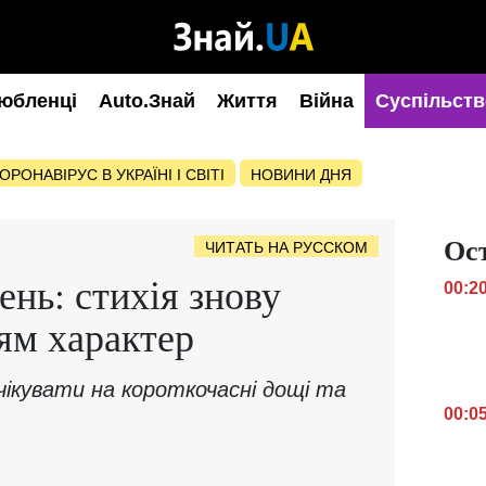
юбленці
Auto.Знай
Життя
Війна
Суспільств
ОРОНАВІРУС В УКРАЇНІ І СВІТІ
НОВИНИ ДНЯ
Ос
ЧИТАТЬ НА РУССКОМ
ень: стихія знову
00:2
ям характер
чікувати на короткочасні дощі та
00:0