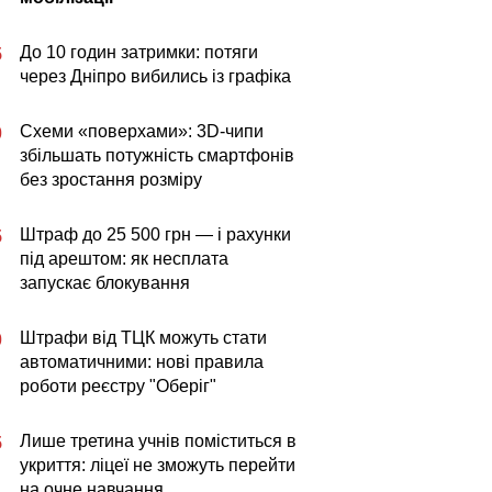
До 10 годин затримки: потяги
5
через Дніпро вибились із графіка
Схеми «поверхами»: 3D-чипи
0
збільшать потужність смартфонів
без зростання розміру
Штраф до 25 500 грн — і рахунки
5
під арештом: як несплата
запускає блокування
Штрафи від ТЦК можуть стати
0
автоматичними: нові правила
роботи реєстру "Оберіг"
Лише третина учнів поміститься в
5
укриття: ліцеї не зможуть перейти
на очне навчання