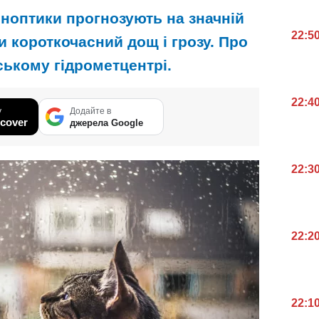
иноптики прогнозують на значній
22:5
ни короткочасний дощ і грозу. Про
ському гідрометцентрі.
22:4
у
Додайте в
cover
джерела Google
22:3
22:2
22:1