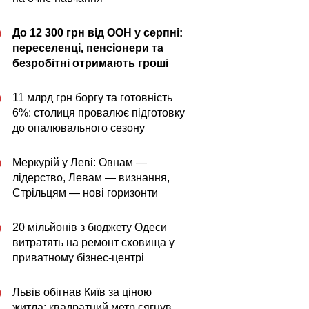
До 12 300 грн від ООН у серпні:
0
переселенці, пенсіонери та
безробітні отримають гроші
11 млрд грн боргу та готовність
0
6%: столиця провалює підготовку
до опалювального сезону
Меркурій у Леві: Овнам —
0
лідерство, Левам — визнання,
Стрільцям — нові горизонти
20 мільйонів з бюджету Одеси
0
витратять на ремонт сховища у
приватному бізнес-центрі
Львів обігнав Київ за ціною
0
житла: квадратний метр сягнув