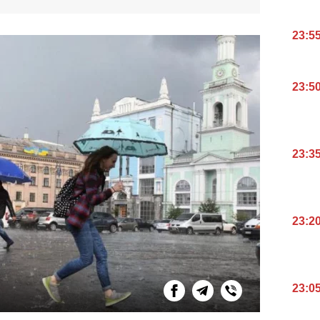
23:5
23:5
23:3
23:2
23:0