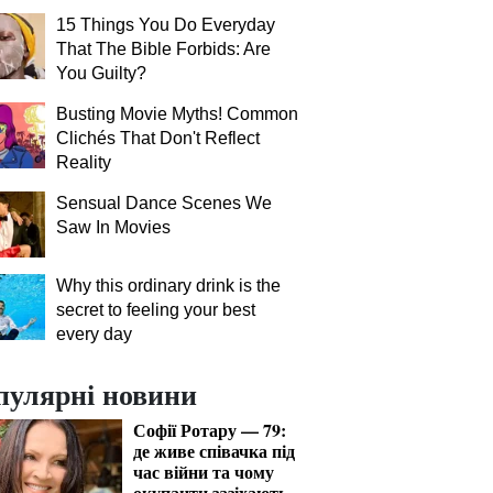
15 Things You Do Everyday
That The Bible Forbids: Are
You Guilty?
Busting Movie Myths! Common
Clichés That Don't Reflect
Reality
Sensual Dance Scenes We
Saw In Movies
Why this ordinary drink is the
secret to feeling your best
every day
пулярні новини
Софії Ротару — 79:
де живе співачка під
час війни та чому
окупанти зазіхають