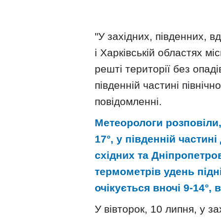
"У західних, південних, в
і Харківській областях мі
решті території без опадів
південній частині північно
повідомленні.
Метеорологи розповіли,
17°, у південній частині
східних та Дніпропетро
термометрів удень підні
очікується вночі 9-14°, 
У вівторок, 10 липня, у з