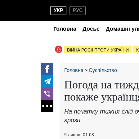
УКР
РУС
Головна
Досьє
Домашні ул
ВІЙНА РОСІЇ ПРОТИ УКРАЇНИ
К
Головна
Суспільство
Погода на тижд
покаже українц
На початку тижня слід о
грози
9 липня, 01:03