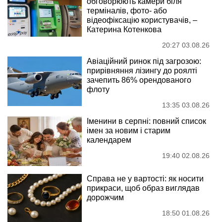
обговорюють камери біля
терміналів, фото- або
відеофіксацію користувачів, –
Катерина Котенкова
20:27 03.08.26
Авіаційний ринок під загрозою:
прирівняння лізингу до роялті
зачепить 86% орендованого
флоту
13:35 03.08.26
Іменини в серпні: повний список
імен за новим і старим
календарем
19:40 02.08.26
Справа не у вартості: як носити
прикраси, щоб образ виглядав
дорожчим
18:50 01.08.26