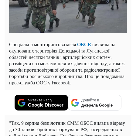
ОБСЄ
Спеціальна моніторингова місія
виявила на
окупованих територіях Донецької та Луганської
областей десятки танків і артилерійських систем,
розміщених за межами певних ділянок відводу, а також
засоби протиповітряної оборони та радіоелектронної
боротьби російського виробництва. Про це повідомила
прес-служба ООС у Facebook.
Читайте нас у
Додайте в
Google Discover
джерела Google
"Так, 9 серпня безпілотник СММ ОБСЄ виявив відразу
до 30 танків збройних формувань РФ, зосереджених в
районі селищ Лобачево, Бугаївка та безпосередньо у