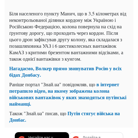
Біля населеного пункту Манич, що в 3,5 кілометрах від
неконтрольованої ділянки кордону між Україною і
Російською Федерацією, колона повернула на схід на
ґрунтову дорогу, що проходить через кордон. Після
цього дрон зафіксував другу колону, яка складалася з
позашляховика УАЗ і 6 шестиколесных вантажівок
КамАЗ з критими брезентом вантажними відсіками, а
також однієї вантажівки з кунгом.
Нагадаємо, Волкер прямо звинуватив Росію у всіх
бідах Донбасу.
в інтернет
Раніше портал "Знай.uа" повідомляв, що
потрапило відео, на якому зображена колона
військових вантажівок у яких знаходяться путінські
найманці.
Путін стягує війська на
Також "Знай.uа" писав, що
Донбас.
Читайте нас у
Додайте в