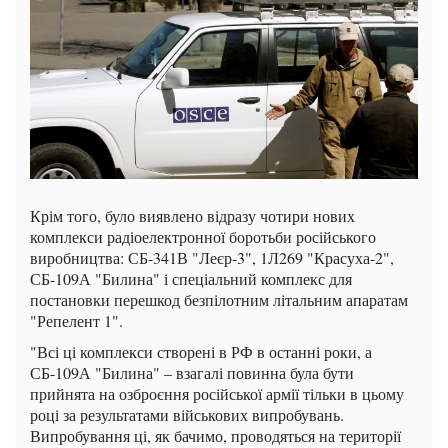
Крім того, було виявлено відразу чотири нових
комплекси радіоелектронної боротьби російського
виробництва: СБ-341В "Леєр-3", 1Л269 "Красуха-2",
СБ-109А "Билина" і спеціальний комплекс для
постановки перешкод безпілотним літальним апаратам
"Репелент 1".
"Всі ці комплекси створені в РФ в останні роки, а
СБ-109А "Билина" – взагалі повинна була бути
прийнята на озброєння російської армії тільки в цьому
році за результатами військових випробувань.
Випробування ці, як бачимо, проводяться на території