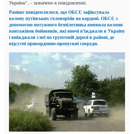
України", – зазначено в повідомленні.
Раніше повідомлялося, що ОБСЄ зафіксувала
колону путінських головорізів на кордоні. ОБСЄ з
допомогою потужного безпілотника виявила колони
вантажівок бойовиків, які вночі в'їжджали в Україну
і виїжджали з неї по грунтовій дорозі в районі, де
відсутні прикордонно-пропускні споруди.