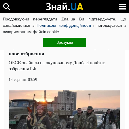
Продовжуючи переглядати Znaj.ua Ви підтверджуєте, що
ВІЙНА РОСІЇ ПРОТИ УКРАЇНИ
КОРОНАВІРУС В УКРАЇНІ І
ознайомилися з
Політикою конфіденційності
і погоджуєтеся з
використанням файлів cookie.
Головна
Суспільство
ЧИТАТЬ НА РУССКОМ
Зрозумів
Путінські головорізи на Донбасі випробовують
нове озброєння
ОБСЄ знайшла на окупованому Донбасі новітнє
озброєння РФ
13 серпня, 03:59