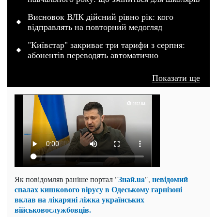
Висновок ВЛК дійсний рівно рік: кого
відправлять на повторний медогляд
"Київстар" закриває три тарифи з серпня:
абонентів переводять автоматично
Показати ще
Знай.ua
невідомий
Як повідомляв раніше портал "
",
спалах кишкового вірусу в Одеському гарнізоні
вклав на лікаряні ліжка українських
військовослужбовців.