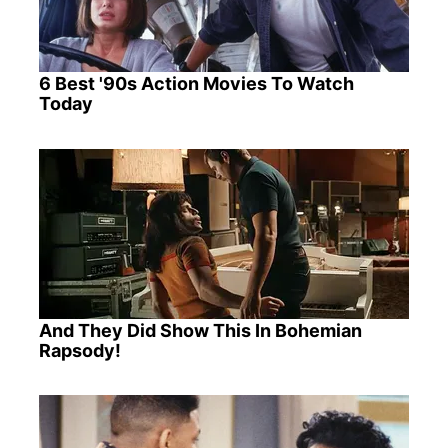
6 Best '90s Action Movies To Watch
Today
And They Did Show This In Bohemian
Rapsody!