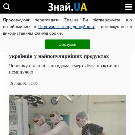
Продовжуючи переглядати Znaj.ua Ви підтверджуєте, що
ВІЙНА РОСІЇ ПРОТИ УКРАЇНИ
КОРОНАВІРУС В УКРАЇНІ І
ознайомилися з
Політикою конфіденційності
і погоджуєтеся з
використанням файлів cookie.
Головна
Суспільство
ЧИТАТЬ НА РУССКОМ
Зрозумів
П’ята смерть: страшна інфекція чатує на
українців у найпопулярніших продуктах
Чоловіку стало погано вдома, смерть була практично
неминучою
18 липня, 11:05