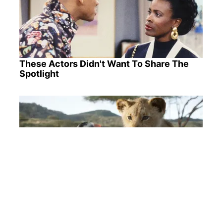
These Actors Didn't Want To Share The
Spotlight
Disney’s Live-Action Simba Was Based On
The Cutest Lion Cub Ever