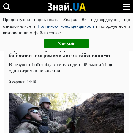
Продовжуючи переглядати Znaj.ua Ви підтверджуєте, що
ВІЙНА РОСІЇ ПРОТИ УКРАЇНИ
КОРОНАВІРУС В УКРАЇНІ І
ознайомилися з
Політикою конфіденційності
і погоджуєтеся з
використанням файлів cookie.
Головна
Суспільство
ЧИТАТЬ НА РУССКОМ
Зрозумів
Ще більше смертей: у районі Золотого
бойовики розгромили авто з військовими
В результаті обстрілу загинув один військовий і ще
один отримав поранення
9 серпня, 14:18