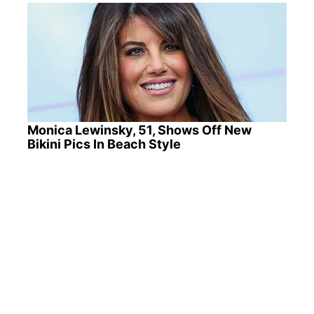
Monica Lewinsky, 51, Shows Off New
Bikini Pics In Beach Style
The Fake Paratroopers That Helped Win