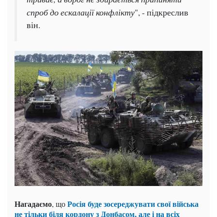
спроб до ескалації конфлікту
", - підкреслив
він.
Нагадаємо
Росія буде зосереджувати свої війська
, що
не тільки біля кордону з Донбасом, але і на всіх