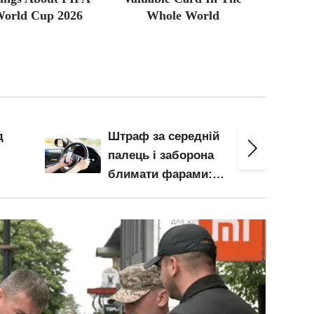
orld Cup 2026
Whole World
Безкоштовний проїзд
лише для пенсіонерів за
віком: решта платитиме
ких
попри посвідчення