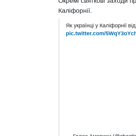
Окремі святкові заходи пр
Каліфорнії.
Як українці у Каліфорнії в
pic.twitter.com/5WqY3oYc