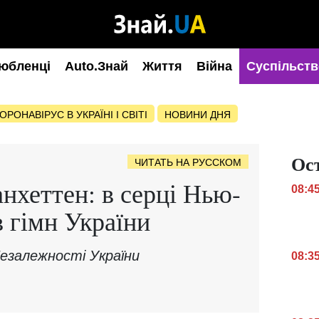
юбленці
Auto.Знай
Життя
Війна
Суспільств
ОРОНАВІРУС В УКРАЇНІ І СВІТІ
НОВИНИ ДНЯ
Ос
ЧИТАТЬ НА РУССКОМ
нхеттен: в серці Нью-
08:4
 гімн України
езалежності України
08:3