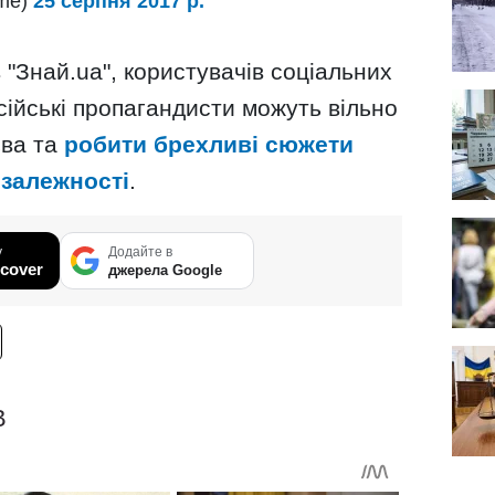
ime)
25 серпня 2017 р.
 "Знай.ua", користувачів соціальних
ійські пропагандисти можуть вільно
єва та
робити брехливі сюжети
езалежності
.
у
Додайте в
cover
джерела Google
В