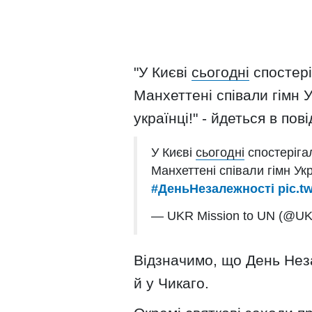
"У Києві
сьогодні
спостері
Манхеттені співали гімн У
українці!" - йдеться в пов
У Києві
сьогодні
спостеріга
Манхеттені співали гімн Укр
#ДеньНезалежності
pic.t
— UKR Mission to UN (@U
Відзначимо, що День Нез
й у Чикаго.