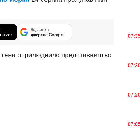
у
Додайте в
cover
джерела Google
07:3
еттена оприлюднило представництво
07:3
07:2
07:0