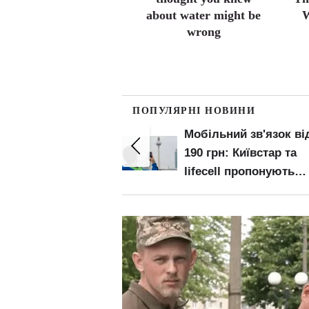
about water might be
W
wrong
ПОПУЛЯРНІ НОВИНИ
ий зв'язок від
Штраф за середній
 Київстар та
палець і заборона
 пропонують
блимати фарами:
рифи — кому
водійські правила, я
і
немає в ПДР