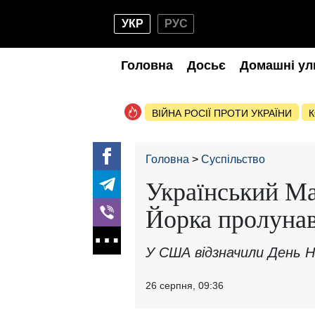
УКР
РУС
Головна
Досьє
Домашні ул
ВІЙНА РОСІЇ ПРОТИ УКРАЇНИ
К
Головна
Суспільство
Український Ма
Йорка пролунав
У США відзначили День Н
26 серпня, 09:36