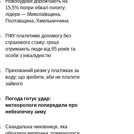
Новобудови дорожчають на
5
15,5% попри обвал попиту:
лідери — Миколаївщина,
Полтавщина, Хмельниччина
ПФУ платитиме допомогу без
5
страхового стажу: гроші
отримають люди від 65 років та
особи з інвалідністю
Прихований ризик у платіжках за
5
воду: що зробити, аби не платити
зайвого
Погода готує удар:
0
метеорологи попередили про
небезпечну зиму
Скандальна чиновниця, яка
5
образила ветерана, повернулася