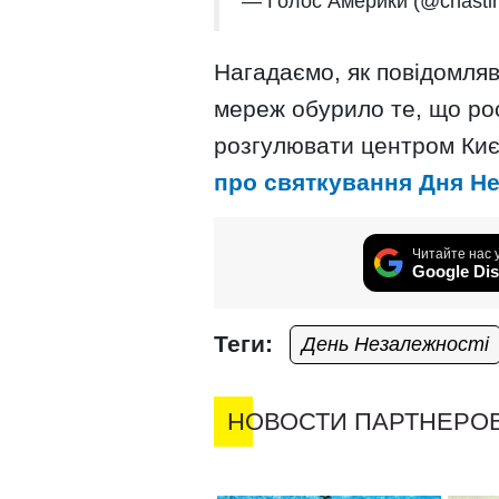
— Голоc Амepики (@chast
Нагадаємо, як повідомляв
мереж обурило те, що рос
розгулювати центром Ки
про святкування Дня Н
Читайте нас 
Google Dis
Теги:
День Незалежності
НОВОСТИ ПАРТНЕРО