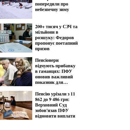
попередили про
небезпечну зиму
200+ тисяч у СЗЧ та
мільйони в
розшуку: Федоров
пропонує поетапний
призов
Пенсіонери
відчують прибавку
в гаманцях: ПФУ
оновив важливий
показник для
розрахунку виплат
Пенсію урізали з 11
862 до 9 486 грн:
Верховний Суд
зобов'язав ПФУ
відновити виплати