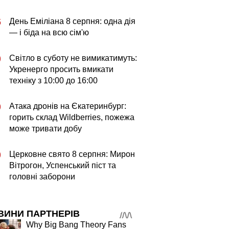
День Еміліана 8 серпня: одна дія
5
— і біда на всю сім'ю
Світло в суботу не вимикатимуть:
0
Укренерго просить вмикати
техніку з 10:00 до 16:00
Атака дронів на Єкатеринбург:
0
горить склад Wildberries, пожежа
може тривати добу
Церковне свято 8 серпня: Мирон
0
Вітрогон, Успенський піст та
головні заборони
ВИНИ ПАРТНЕРІВ
Why Big Bang Theory Fans