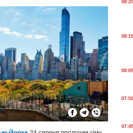
08:2
08:1
08:0
07:5
07:4
ью-Йорка
24 серпня пролунав гімн