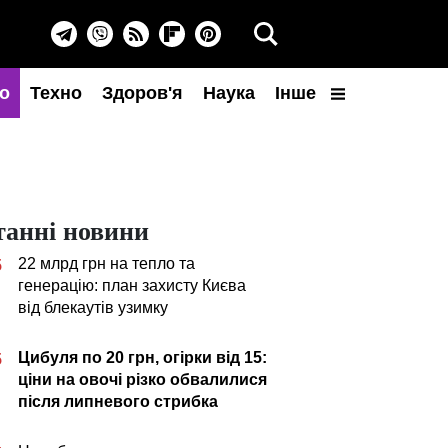
о
Техно
Здоров'я
Наука
Інше
танні новини
22 млрд грн на тепло та
5
генерацію: план захисту Києва
від блекаутів узимку
Цибуля по 20 грн, огірки від 15:
5
ціни на овочі різко обвалилися
після липневого стрибка