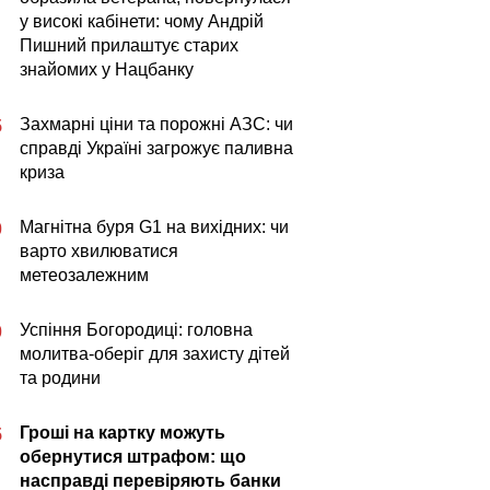
у високі кабінети: чому Андрій
Пишний прилаштує старих
знайомих у Нацбанку
Захмарні ціни та порожні АЗС: чи
5
справді Україні загрожує паливна
криза
Магнітна буря G1 на вихідних: чи
0
варто хвилюватися
метеозалежним
Успіння Богородиці: головна
0
молитва-оберіг для захисту дітей
та родини
Гроші на картку можуть
5
обернутися штрафом: що
насправді перевіряють банки