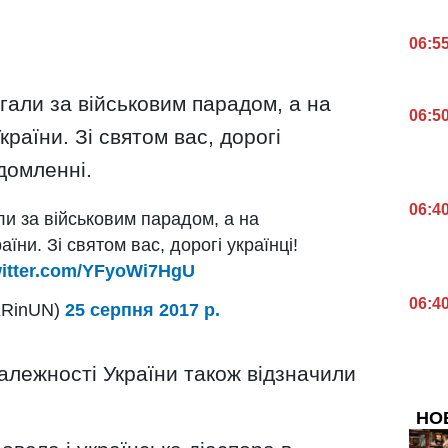
06:5
гали за військовим парадом, а на
06:5
країни. Зі святом вас, дорогі
ідомленні.
06:4
ли за військовим парадом, а на
аїни. Зі святом вас, дорогі українці!
witter.com/YFyoWi7HgU
06:4
KRinUN)
25 серпня 2017 р.
алежності України також відзначили
НО