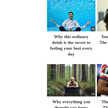
Why this ordinary
You
drink is the secret to
The 
feeling your best every
day
Why everything you
The
thought you knew
Th