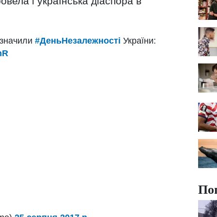
овела і українська діаспора в
ідзначили
#ДеньНезалежності
України:
hR
По