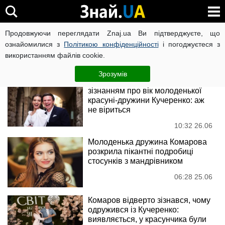
Олександра Кучеренко
Продовжуючи переглядати Znaj.ua Ви підтверджуєте, що
ознайомилися з
Політикою конфіденційності
і погоджуєтеся з
використанням файлів cookie.
Новини
Зрозумів
Комаров приголомшив
зізнанням про вік молоденької
красуні-дружини Кучеренко: аж
не віриться
10:32 26.06
Молоденька дружина Комарова
розкрила пікантні подробиці
стосунків з мандрівником
06:28 25.06
Комаров відверто зізнався, чому
одружився із Кучеренко:
виявляється, у красунчика були