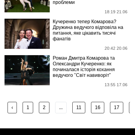
проблеми
18:19 21.06
Кучеренко тепер Комарова?
Дружина ведучого відповіла на
питання, яке цікавить тисячі
фанатів
20:42 20.06
Роман Дмитра Комарова та
Олександри Кучеренко: як
починалася історія кохання
ведучого "Світ навиворіт"
13:55 17.06
‹
1
2
...
11
16
17