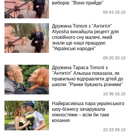
виборів: "Воно прийде"
00:43 26.10
Дружина Тополі з "Антитіл"
Alyosha винайшла рецепт для
спокійного сну малечі, який
знали ще наші пращури:
"Українські народні"
09:20 20.10
Дружина Тараса Тополі з
"Антитіл" Альоша показала, як
правильно відправляти дітей до
школи: "Ранки бувають різними"
10:36 16.10
Найкрасивіша пара українського
шоу-бізнесу зачарувала
ніжностями – всім би таке
кохання
22:33 09.10