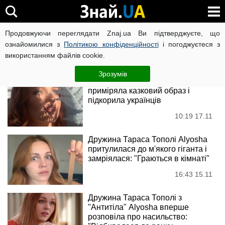
Alyosha
Продовжуючи переглядати Znaj.ua Ви підтверджуєте, що
ознайомилися з
Політикою конфіденційності
і погоджуєтеся з
використанням файлів cookie.
Новини
Зрозумів
Дружина Тараса Тополі Alyosha
приміряла казковий образ і
підкорила українців
10:19 17.11
Дружина Тараса Тополі Alyosha
притулилася до м'якого гіганта і
замріялася: "Граються в кімнаті"
16:43 15.11
Дружина Тараса Тополі з
"Антитіла" Alyosha вперше
розповіла про насильство: