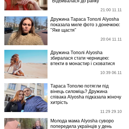
"Відбивалася до ранку
21:00 11.11
Дружина Тараса Тополі Alyosha
показала миле фото з донечкою:
"Яке щастя"
20:04 11.11
Дружина Тополі Alyosha
збиралася стати черницею:
втекти в монастир і сховатися
10:39 06.11
Тараса Тополю потягли під
вінець силоміць? Дружина
співака Alyosha підказала жіночу
хитрість
11:29 29.10
Молода мама Alyosha суворо
попередила українців у день