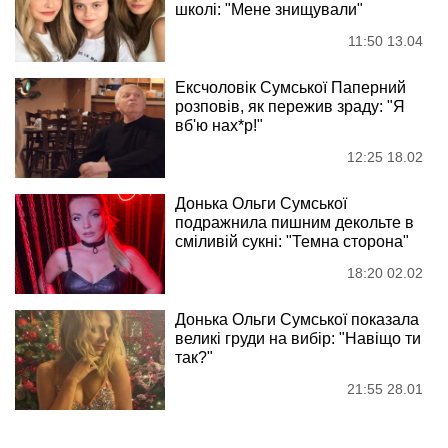
школі: "Мене знищували"
11:50 13.04
Ексчоловік Сумської Паперний
розповів, як пережив зраду: "Я
вб'ю нах*р!"
12:25 18.02
Донька Ольги Сумської
подражнила пишним декольте в
сміливій сукні: "Темна сторона"
18:20 02.02
Донька Ольги Сумської показала
великі груди на вибір: "Навіщо ти
так?"
21:55 28.01