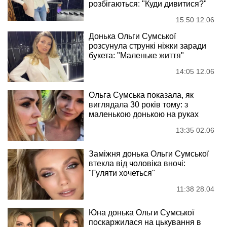
розбігаються: "Куди дивитися?"
15:50 12.06
Донька Ольги Сумської
розсунула стрункі ніжки заради
букета: "Маленьке життя"
14:05 12.06
Ольга Сумська показала, як
виглядала 30 років тому: з
маленькою донькою на руках
13:35 02.06
Заміжня донька Ольги Сумської
втекла від чоловіка вночі:
"Гуляти хочеться"
11:38 28.04
Юна донька Ольги Сумської
поскаржилася на цькування в