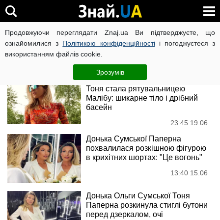
Антоніна Паперна
Продовжуючи переглядати Znaj.ua Ви підтверджуєте, що
ознайомилися з
Політикою конфіденційності
і погоджуєтеся з
використанням файлів cookie.
Новини
Зрозумів
31-річна донька Ольги Сумської
Тоня стала рятувальницею
Малібу: шикарне тіло і дрібний
басейн
23:45 19.06
Донька Сумської Паперна
похвалилася розкішною фігурою
в крихітних шортах: "Це вогонь"
13:40 15.06
Донька Ольги Сумської Тоня
Паперна розкинула стиглі бутони
перед дзеркалом, очі