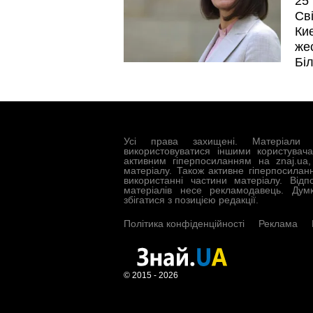
25 
Св
Ки
жес
Біл
Усі права захищені. Матеріали 
використовуватися іншими користувач
активним гіперпосиланням на znaj.ua
матеріалу. Також активне гіперпосилан
використанні частини матеріалу. Відп
матеріалів несе рекламодавець. Дум
збігатися з позицією редакції.
Політика конфіденційності
Реклама
© 2015 - 2026