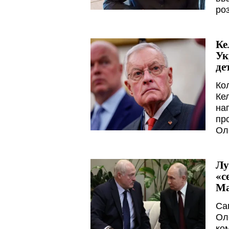
ро
Ке
Ук
де
Ко
Ке
нап
пр
Ол
Лу
«с
Ма
Са
Ол
ко