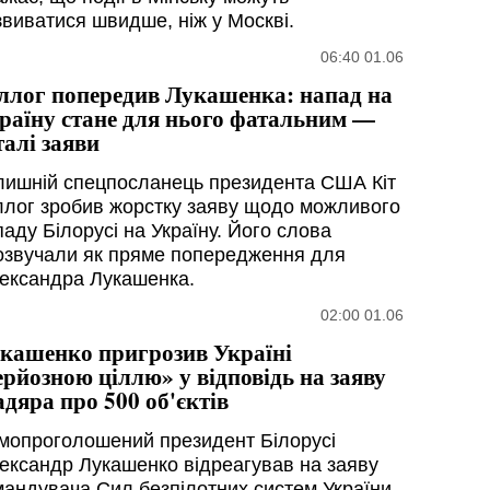
звиватися швидше, ніж у Москві.
06:40 01.06
ллог попередив Лукашенка: напад на
раїну стане для нього фатальним —
талі заяви
лишній спецпосланець президента США Кіт
ллог зробив жорстку заяву щодо можливого
аду Білорусі на Україну. Його слова
озвучали як пряме попередження для
ександра Лукашенка.
02:00 01.06
кашенко пригрозив Україні
ерйозною ціллю» у відповідь на заяву
дяра про 500 об'єктів
мопроголошений президент Білорусі
ександр Лукашенко відреагував на заяву
мандувача Сил безпілотних систем України