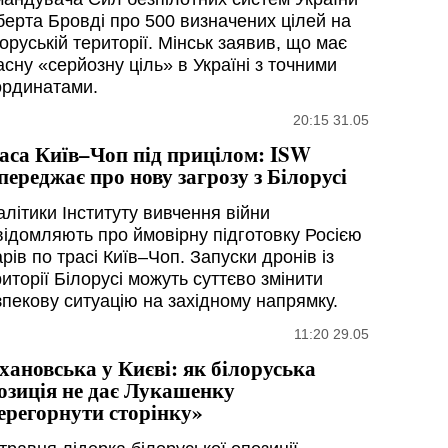
берта Бровді про 500 визначених цілей на
оруській території. Мінськ заявив, що має
сну «серйозну ціль» в Україні з точними
ординатами.
20:15 31.05
аса Київ–Чоп під прицілом: ISW
переджає про нову загрозу з Білорусі
алітики Інституту вивчення війни
відомляють про ймовірну підготовку Росією
рів по трасі Київ–Чоп. Запуски дронів із
иторії Білорусі можуть суттєво змінити
зпекову ситуацію на західному напрямку.
11:20 29.05
хановська у Києві: як білоруська
озиція не дає Лукашенку
ерегорнути сторінку»