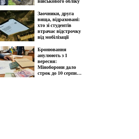
військового обліку
Заочники, друга
вища, відраховані:
хто зі студентів
втрачає відстрочку
від мобілізації
Бронювання
анулюють з 1
вересня:
Міноборони дало
строк до 10 серпня
для критичних
підприємств