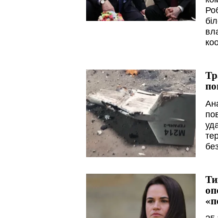
Ро
біл
вла
ко
Тр
по
Ан
по
уда
тер
бе
Ти
оп
«п