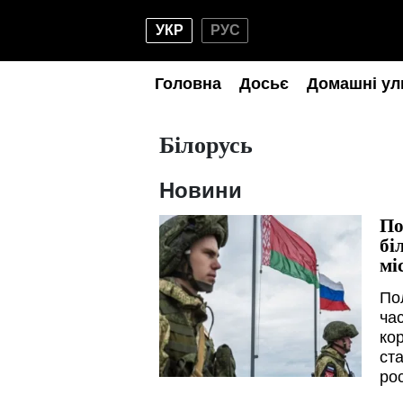
УКР
РУС
Головна
Досьє
Домашні ул
Білорусь
Новини
По
бі
мі
По
ча
ко
ста
ро