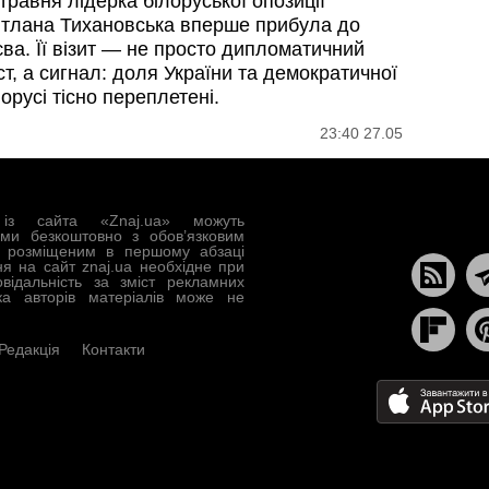
травня лідерка білоруської опозиції
ітлана Тихановська вперше прибула до
єва. Її візит — не просто дипломатичний
т, а сигнал: доля України та демократичної
орусі тісно переплетені.
23:40 27.05
із сайта «Znaj.ua» можуть
ами безкоштовно з обов’язковим
, розміщеним в першому абзаці
ня на сайт znaj.ua необхідне при
овідальність за зміст рекламних
ка авторів матеріалів може не
Редакція
Контакти