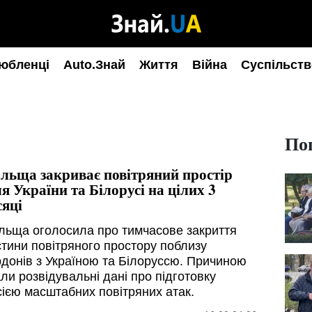
юбленці
Auto.Знай
Життя
Війна
Суспільств
По
льща закриває повітряний простір
ля України та Білорусі на цілих 3
сяці
льща оголосила про тимчасове закриття
стини повітряного простору поблизу
рдонів з Україною та Білоруссю. Причиною
ли розвідувальні дані про підготовку
сією масштабних повітряних атак.