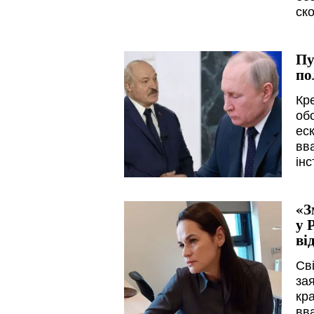
ск
Пу
по
Кр
об
ес
вв
інс
«З
у 
ві
Св
за
кра
вв