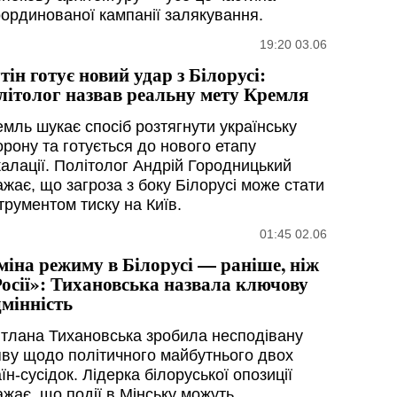
оординованої кампанії залякування.
19:20 03.06
тін готує новий удар з Білорусі:
літолог назвав реальну мету Кремля
емль шукає спосіб розтягнути українську
орону та готується до нового етапу
калації. Політолог Андрій Городницький
ажає, що загроза з боку Білорусі може стати
трументом тиску на Київ.
01:45 02.06
міна режиму в Білорусі — раніше, ніж
Росії»: Тихановська назвала ключову
дмінність
ітлана Тихановська зробила несподівану
яву щодо політичного майбутнього двох
їн-сусідок. Лідерка білоруської опозиції
ажає, що події в Мінську можуть