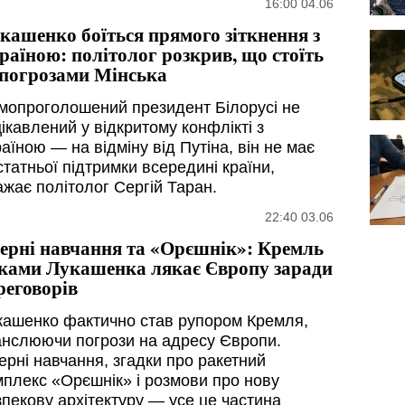
16:00 04.06
кашенко боїться прямого зіткнення з
раїною: політолог розкрив, що стоїть
 погрозами Мінська
мопроголошений президент Білорусі не
ікавлений у відкритому конфлікті з
аїною — на відміну від Путіна, він не має
статньої підтримки всередині країни,
ажає політолог Сергій Таран.
22:40 03.06
ерні навчання та «Орєшнік»: Кремль
ками Лукашенка лякає Європу заради
реговорів
кашенко фактично став рупором Кремля,
анслюючи погрози на адресу Європи.
ерні навчання, згадки про ракетний
мплекс «Орєшнік» і розмови про нову
зпекову архітектуру — усе це частина