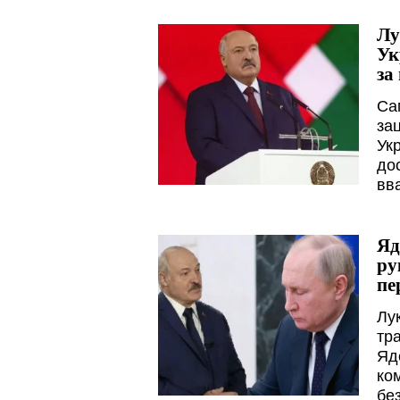
Лу
Ук
за
Са
зац
Укр
до
вв
Яд
ру
пе
Лу
тр
Яд
ко
бе