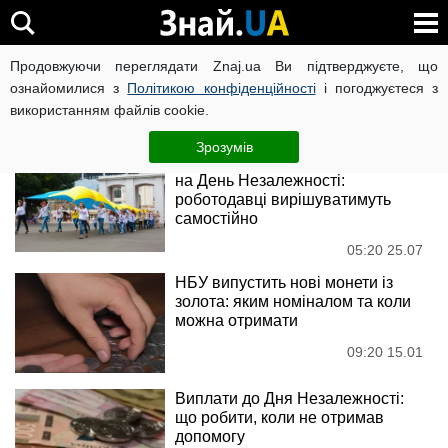
День Незалежності
Продовжуючи переглядати Znaj.ua Ви підтверджуєте, що
ознайомилися з
Політикою конфіденційності
і погоджуєтеся з
використанням файлів cookie.
Новини
Зрозумів
Українців позбавлять вихідного
на День Незалежності:
роботодавці вирішуватимуть
самостійно
05:20 25.07
НБУ випустить нові монети із
золота: яким номіналом та коли
можна отримати
09:20 15.01
Виплати до Дня Незалежності:
що робити, коли не отримав
допомогу