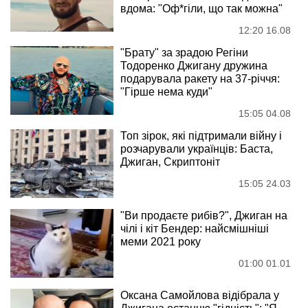
вдома: "Оф*гіли, що так можна"
12:20 16.08
"Брату" за зрадою Регіни
Тодоренко Джигану дружина
подарувала ракету на 37-річчя:
"Гірше нема куди"
15:05 04.08
Топ зірок, які підтримали війну і
розчарували українців: Баста,
Джиган, Скриптоніт
15:05 24.03
"Ви продаєте рибів?", Джиган на
чілі і кіт Бендер: найсмішніші
меми 2021 року
01:00 01.01
Оксана Самойлова відібрала у