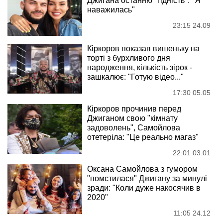
Джигана останню "гідність": "Я
наважилась"
23:15 24.09
Кіркоров показав вишеньку на
торті з бурхливого дня
народження, кількість зірок -
зашкалює: "Готую відео..."
17:30 05.05
Кіркоров прочинив перед
Джиганом свою "кімнату
задоволень", Самойлова
отетеріла: "Це реально магаз"
22:01 03.01
Оксана Самойлова з гумором
"помстилася" Джигану за минулі
зради: "Коли дуже накосячив в
2020"
11:05 24.12