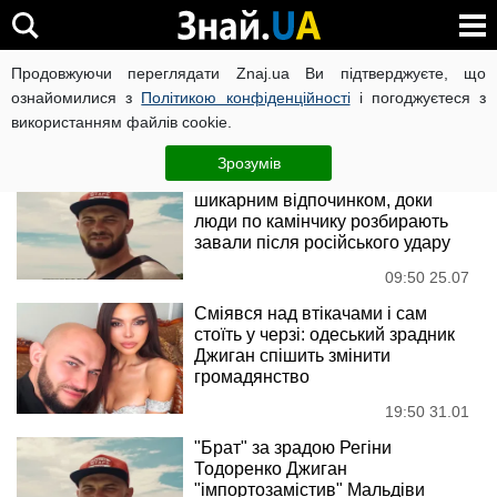
Джиган
Продовжуючи переглядати Znaj.ua Ви підтверджуєте, що
ознайомилися з
Політикою конфіденційності
і погоджуєтеся з
використанням файлів cookie.
Новини
Зрозумів
Одесит Джиган хизується
шикарним відпочинком, доки
люди по камінчику розбирають
завали після російського удару
09:50 25.07
Сміявся над втікачами і сам
стоїть у черзі: одеський зрадник
Джиган спішить змінити
громадянство
19:50 31.01
"Брат" за зрадою Регіни
Тодоренко Джиган
"імпортозамістив" Мальдіви