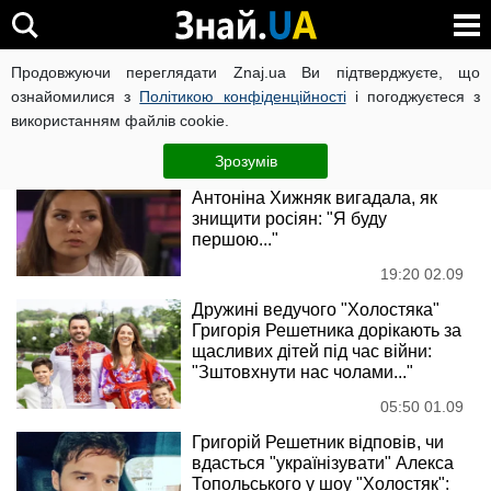
Григорій Решетнік
Продовжуючи переглядати Znaj.ua Ви підтверджуєте, що
ознайомилися з
Політикою конфіденційності
і погоджуєтеся з
використанням файлів cookie.
Новини
Зрозумів
Мотря з "Спіймати Кайдаша"
Антоніна Хижняк вигадала, як
знищити росіян: "Я буду
першою..."
19:20 02.09
Дружині ведучого "Холостяка"
Григорія Решетника дорікають за
щасливих дітей під час війни:
"Зштовхнути нас чолами..."
05:50 01.09
Григорій Решетник відповів, чи
вдасться "українізувати" Алекса
Топольського у шоу "Холостяк":