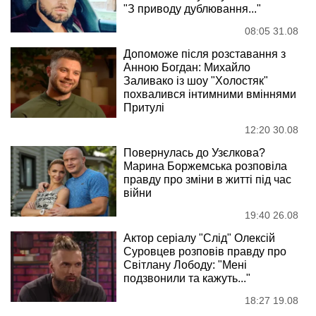
"З приводу дублювання..."
08:05 31.08
Допоможе після розставання з
Анною Богдан: Михайло
Заливако із шоу "Холостяк"
похвалився інтимними вміннями
Притулі
12:20 30.08
Повернулась до Узєлкова?
Марина Боржемська розповіла
правду про зміни в житті під час
війни
19:40 26.08
Актор серіалу "Слід" Олексій
Суровцев розповів правду про
Світлану Лободу: "Мені
подзвонили та кажуть..."
18:27 19.08