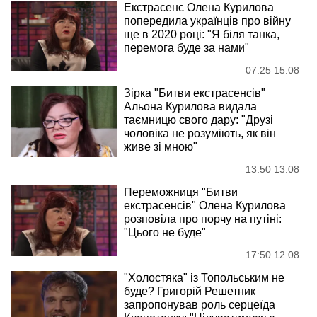
Екстрасенс Олена Курилова
попередила українців про війну
ще в 2020 році: "Я біля танка,
перемога буде за нами"
07:25 15.08
Зірка "Битви екстрасенсів"
Альона Курилова видала
таємницю свого дару: "Друзі
чоловіка не розуміють, як він
живе зі мною"
13:50 13.08
Переможниця "Битви
екстрасенсів" Олена Курилова
розповіла про порчу на путіні:
"Цього не буде"
17:50 12.08
"Холостяка" із Топольським не
буде? Григорій Решетник
запропонував роль серцеїда