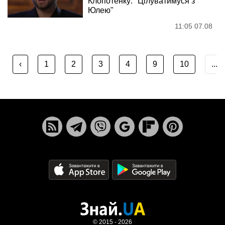
Клопотенку: "Цілуватимуся з
Юлею"
11:05 07.08
‹
1
2
3
4
9
10
...
© 2015 - 2026