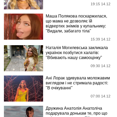
19:15 14.12
Маша Полякова поскаржилася,
що мама не дозволяє їй
відвертих знімків у купальнику:
"Видали, забагато тіла"
15:39 14.12
Наталія Могилевська закликала
українок позбутися халатів:
"Вбивають нашу самооцінку"
09:30 14.12
Ані Лорак здивувала моложавим
виглядом і не стримала радості:
"В очікуванні"
07:00 14.12
Дружина Анатолія Анатоліча
подарувала донькам те, про що