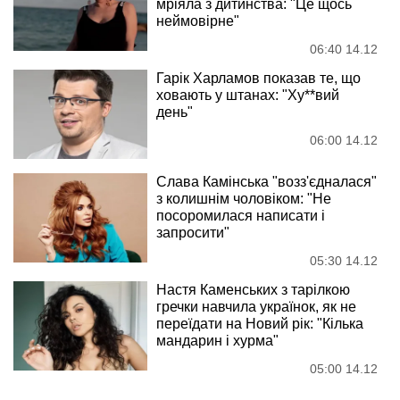
мріяла з дитинства: "Це щось
неймовірне"
06:40 14.12
Гарік Харламов показав те, що
ховають у штанах: "Ху**вий
день"
06:00 14.12
Слава Камінська "возз'єдналася"
з колишнім чоловіком: "Не
посоромилася написати і
запросити"
05:30 14.12
Настя Каменських з тарілкою
гречки навчила українок, як не
переїдати на Новий рік: "Кілька
мандарин і хурма"
05:00 14.12