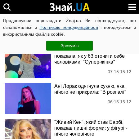
Instagram
Продовжуючи переглядати Znaj.ua Ви підтверджуєте, що
ознайомилися з
Політикою конфіденційності
і погоджуєтеся з
використанням файлів cookie.
Новини
Зрозумів
Людмила Балан у вишиванці
показала, як у 63 оточити себе
чоловіками: "Супер-жінка"
07:15 15.12
Ані Лорак одягнула сукню, яка
нічого не прикрила: "В розпалі"
06:15 15.12
"Живий Кен", який став Барбі,
показав пишні форми: у фігурі -
нічого чоловічого