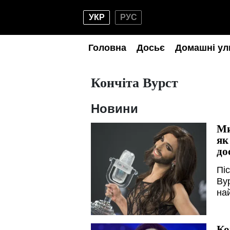
УКР
РУС
Головна
Досьє
Домашні ул
Кончіта Вурст
Новини
Ми
як
до
Пі
Ву
на
Ко