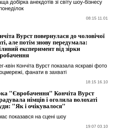
ща добірка анекдотів зі світу шоу-бізнесу
 понеділок
08:15 11.01
нчіта Вурст повернулася до чоловічої
аті, але потім знову передумала:
іливий експеримент від зірки
робачення
ег-квін Кончіта Вурст показала яскраві фото
соцмережі, фанати в захваті
18:15 16.10
рка "Євробачення" Кончіта Вурст
радувала німців і оголила волохаті
уди: "Як і очікувалося"
мас показався на сцені шоу
19:07 03.10