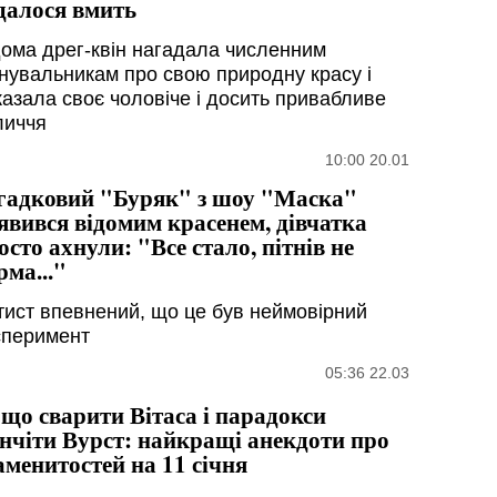
далося вмить
дома дрег-квін нагадала численним
нувальникам про свою природну красу і
казала своє чоловіче і досить привабливе
личчя
10:00 20.01
гадковий "Буряк" з шоу "Маска"
явився відомим красенем, дівчатка
осто ахнули: "Все стало, пітнів не
рма..."
тист впевнений, що це був неймовірний
сперимент
05:36 22.03
 що сварити Вітаса і парадокси
нчіти Вурст: найкращі анекдоти про
аменитостей на 11 січня