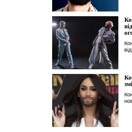
Ко
ві
ог
Ко
ві
Ко
зм
Кон
но