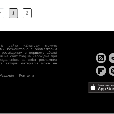
‹
1
2
із сайта «Znaj.ua» можуть
ами безкоштовно з обов’язковим
, розміщеним в першому абзаці
ня на сайт znaj.ua необхідне при
овідальність за зміст рекламних
ка авторів матеріалів може не
Редакція
Контакти