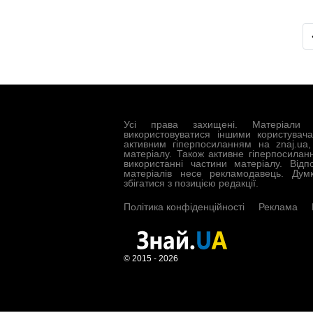
Усі права захищені. Матеріали 
використовуватися іншими користувач
активним гіперпосиланням на znaj.ua
матеріалу. Також активне гіперпосилан
використанні частини матеріалу. Відп
матеріалів несе рекламодавець. Дум
збігатися з позицією редакції.
Політика конфіденційності
Реклама
© 2015 - 2026