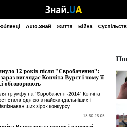
юбленці
Auto.Знай
Життя
Війна
Суспільств
По
нуло 12 років після "Євробачення":
 зараз виглядає Кончіта Вурст і чому її
сі обговорюють
сля тріумфу на “Євробаченні-2014” Кончіта
рст стала однією з найскандальніших і
йвпізнаваніших зірок конкурсу
18:50 25.05
нчіта Вурст зняла сукню і нарешті