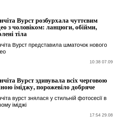
нчіта Вурст розбурхала чуттєвим
део з чоловіком: ланцюги, обійми,
олені тіла
нчіта Вурст представила шматочок нового
део
10:38 07.09
нчіта Вурст здивувала всіх черговою
іною іміджу, порожевіло добряче
чіта вурст знялася у стильній фотосесії в
вому іміджі
17:54 29.08