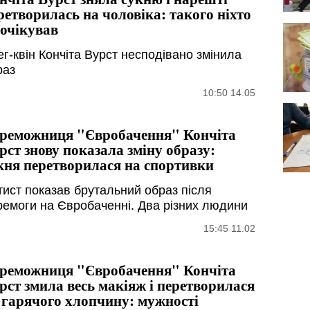
ретворилась на чоловіка: такого ніхто
 очікував
ег-квін Кончіта Вурст несподівано змінила
раз
10:50 14.05
реможниця "Євробачення" Кончіта
рст знову показала зміну образу:
кня перетворилася на спортивки
тист показав брутальний образ після
ремоги на Євробаченні. Два різних людини
15:45 11.02
реможниця "Євробачення" Кончіта
рст змила весь макіяж і перетворилася
 гарячого хлопчину: мужності