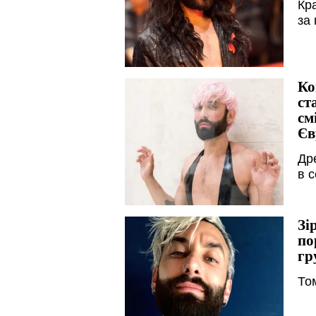
Кра
за
Ко
ст
см
Єв
Др
в 
Зі
по
гр
То