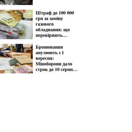
Штраф до 100 000
грн за заміну
газового
обладнання: що
перевіряють
газовики
Бронювання
анулюють з 1
вересня:
Міноборони дало
строк до 10 серпня
для критичних
підприємств