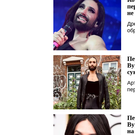
пе
не
Др
об
Пе
Ву
су
Ар
пе
Пе
Ву
на