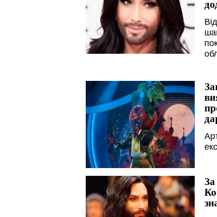
до
Ві
ша
по
об
За
ви
пр
да
Ар
ек
За
Ко
зн