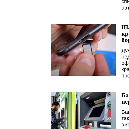
сп
ав
Ша
кр
бо
Ду
не
оф
кра
про
Ба
пе
Ба
та
з к