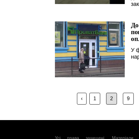
за
До
по
оп
У 
на
‹
1
2
9
Усі права захищені. Матеріали 