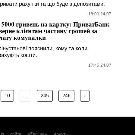
кривати рахунки та що буде з депозитами.
18:00 24.07
 5000 гривень на картку: ПриватБанк
верне клієнтам частину грошей за
лату комуналки
фінустанові пояснили, кому та коли
рахують кошти.
17:45 24.07
10
...
245
246
›
із сайта «Znaj.ua» можуть