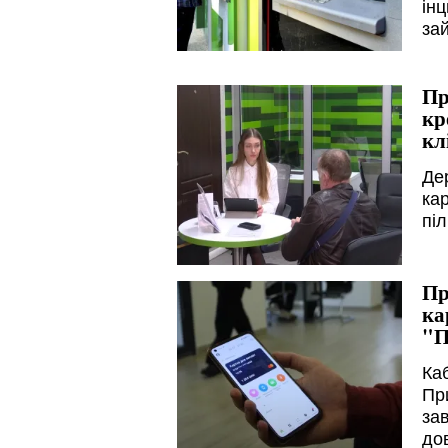
ін
зай
Пр
кр
кл
Де
кар
пі
Пр
ка
"П
Ка
Пр
за
до