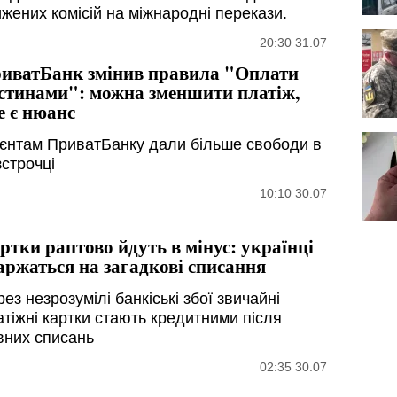
ижених комісій на міжнародні перекази.
20:30 31.07
иватБанк змінив правила "Оплати
стинами": можна зменшити платіж,
е є нюанс
ієнтам ПриватБанку дали більше свободи в
зстрочці
10:10 30.07
ртки раптово йдуть в мінус: українці
аржаться на загадкові списання
ез незрозумілі банкіські збої звичайні
атіжні картки стають кредитними після
вних списань
02:35 30.07