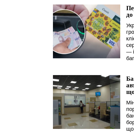
Пе
до
Ук
гр
клі
се
— 
баг
Ба
ав
що
Мі
по
ба
бор
що