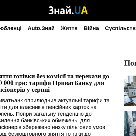
юбленці
Auto.Знай
Життя
Війна
Суспільств
По
яття готівки без комісії та перекази до
0 000 грн: тарифи ПриватБанку для
нсіонерів у серпні
иватБанк оприлюднив актуальні тарифи та
іти для власників пенсійних карток на
рпень. Попри загальну тенденцію до
силення банківських обмежень, для
нсіонерів збережено низку пільгових умов
від безкоштовного зняття готівки до