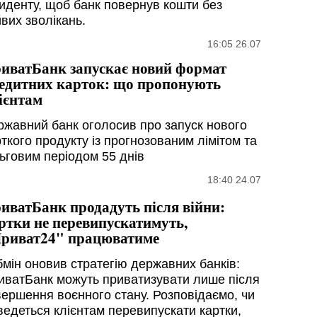
циденту, щоб банк повернув кошти без
вих зволікань.
16:05 26.07
иватБанк запускає новий формат
едитних карток: що пропонують
ієнтам
ржавний банк оголосив про запуск нового
ткого продукту із прогнозованим лімітом та
льговим періодом 55 днів
18:40 24.07
иватБанк продадуть після війни:
ртки не перевипускатимуть,
риват24" працюватиме
бмін оновив стратегію державних банків:
иватБанк можуть приватизувати лише після
вершення воєнного стану. Розповідаємо, чи
ведеться клієнтам перевипускати картки,