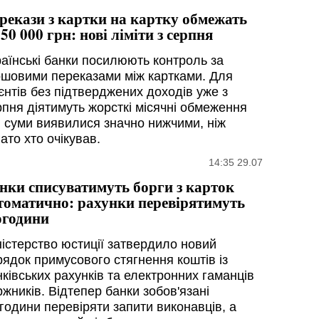
рекази з картки на картку обмежать
 50 000 грн: нові ліміти з серпня
раїнські банки посилюють контроль за
ошовими переказами між картками. Для
єнтів без підтверджених доходів уже з
рпня діятимуть жорсткі місячні обмеження
і суми виявилися значно нижчими, ніж
ато хто очікував.
14:35 29.07
нки списуватимуть борги з карток
томатично: рахунки перевірятимуть
години
ністерство юстиції затвердило новий
рядок примусового стягнення коштів із
нківських рахунків та електронних гаманців
жників. Відтепер банки зобов'язані
години перевіряти запити виконавців, а