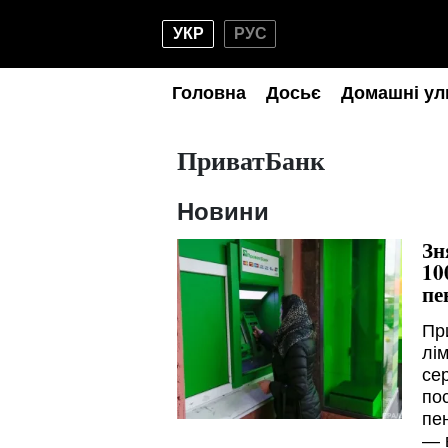
УКР
РУС
Головна
Досьє
Домашні ул
ПриватБанк
Новини
Зн
10
пе
Пр
лім
се
по
пе
— 