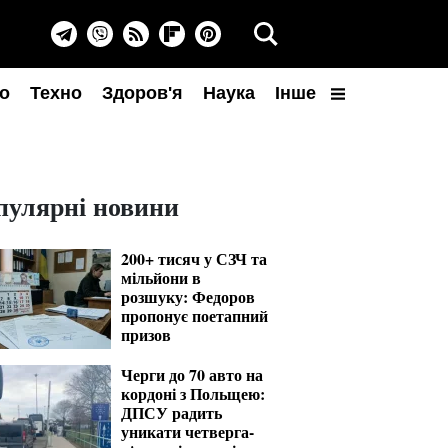
о
Техно
Здоров'я
Наука
Інше
пулярні новини
200+ тисяч у СЗЧ та
мільйони в
розшуку: Федоров
пропонує поетапний
призов
Черги до 70 авто на
кордоні з Польщею:
ДПСУ радить
уникати четверга-