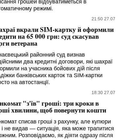
исання грошей відбуватиметься в
томатичному режимі.
21:50 27.07
храї вкрали SIM-картку й оформили
едити на 65 000 грн: суд скасував
рги ветерана
наєвецький районний суд визнав
дійсними два кредитні договори, які шахраї
ормили на учасника бойових дій після
діжки банківських карток та SIM-картки
сто на автостанції.
18:30 27.07
нкомат "з'їв" гроші: три кроки в
рші хвилини, щоб повернути кошти
нкомат списав гроші з рахунку, але купюри
к і не видав — ситуація, яка може трапитися
ожним. Розповідаємо, як діяти одразу після