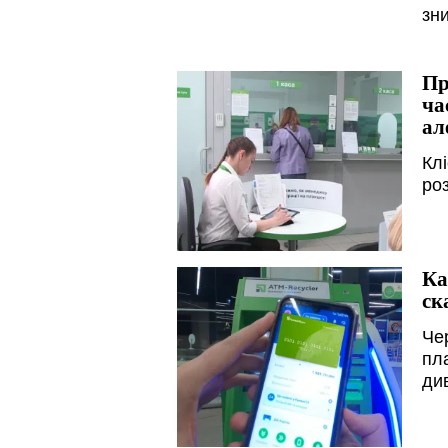
зн
Пр
ча
ал
Кл
ро
Ка
ск
Чер
пл
ди