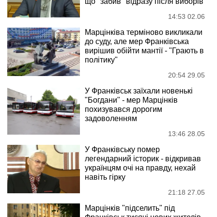
що "забив" відразу після виборів
14:53 02.06
Марцінківа терміново викликали
до суду, але мер Франківська
вирішив обійти мантії - "Грають в
політику"
20:54 29.05
У Франківськ заїхали новенькі
"Богдани" - мер Марцінків
похизувався дорогим
задоволенням
13:46 28.05
У Франківську помер
легендарний історик - відкривав
українцям очі на правду, нехай
навіть гірку
21:18 27.05
Марцінків "підселить" під