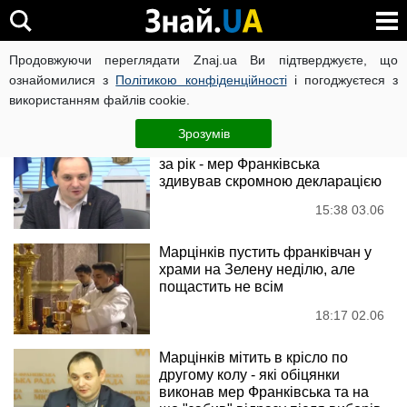
Руслан Марцінків
Продовжуючи переглядати Znaj.ua Ви підтверджуєте, що
ознайомилися з
Політикою конфіденційності
і погоджуєтеся з
використанням файлів cookie.
Новини
Зрозумів
Марцінків заробив сто мінімалок
за рік - мер Франківська
здивував скромною декларацією
15:38 03.06
Марцінків пустить франківчан у
храми на Зелену неділю, але
пощастить не всім
18:17 02.06
Марцінків мітить в крісло по
другому колу - які обіцянки
виконав мер Франківська та на