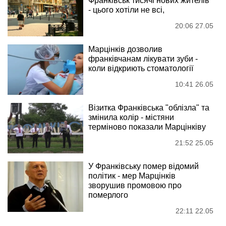
Франківськ тисячі нових жителів
- цього хотіли не всі,
20:06 27.05
Марцінків дозволив
франківчанам лікувати зуби -
коли відкриють стоматології
10:41 26.05
Візитка Франківська "облізла" та
змінила колір - містяни
терміново показали Марцінківу
21:52 25.05
У Франківську помер відомий
політик - мер Марцінків
зворушив промовою про
померлого
22:11 22.05