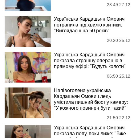
23:49 27.12
Українська Кардашьян Омович
потрапила під хвилю критики:
"Виглядаєш на 50 років"
20:20 25.12
Українська Кардашьян Омович
показала страшну операцію в
прямому ефірі: "Будуть колоти"
06:50 25.12
Напівоголена українська
Кардашьян Омович ледь
умістила пишний бюст у камеру:
"У кожного повинен бути такий"
21:50 22.12
Українська Кардашьян Омович
показала попу, поки лиже: "Вже