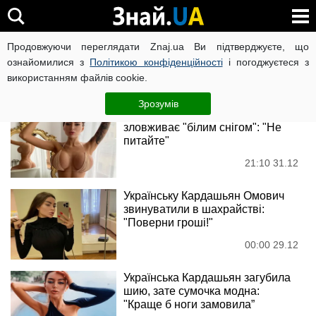
українська Кардашьян
Продовжуючи переглядати Znaj.ua Ви підтверджуєте, що
ознайомилися з
Політикою конфіденційності
і погоджуєтеся з
використанням файлів cookie.
Новини
Зрозумів
Українська Кардашьян Омович
зловживає "білим снігом": "Не
питайте"
21:10 31.12
Українську Кардашьян Омович
звинуватили в шахрайстві:
"Поверни гроші!"
00:00 29.12
Українська Кардашьян загубила
шию, зате сумочка модна:
"Краще б ноги замовила”