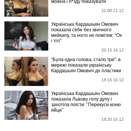
можна і п*зду показувати"
21:00 21.12
Українська Кардашьян Омович
показала себе без звичного
мейкапу, та ніхто не помітив: “Ох
і тіті”
20:15 16.12
“Була одна голова, стало три”: в
мережі показали українську
Кардашьян Омович до пластики
19:15 16.12
Українська Кардашьян Омович
показала Львову голу дупу і
захотіла поїсти: "Перекуси коню
яйця"
19:20 15.12