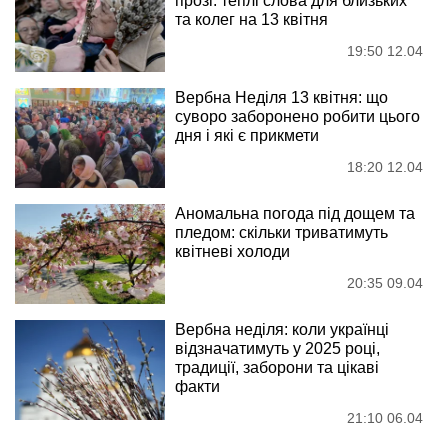
прозі: теплі слова для близьких
та колег на 13 квітня
19:50 12.04
Вербна Неділя 13 квітня: що
суворо заборонено робити цього
дня і які є прикмети
18:20 12.04
Аномальна погода під дощем та
пледом: скільки триватимуть
квітневі холоди
20:35 09.04
Вербна неділя: коли українці
відзначатимуть у 2025 році,
традиції, заборони та цікаві
факти
21:10 06.04