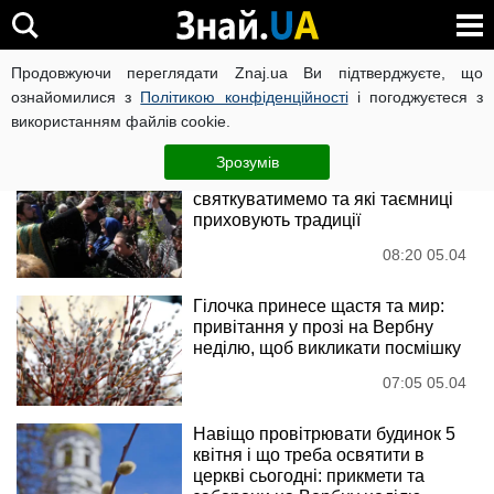
Вербна Неділя
Продовжуючи переглядати Znaj.ua Ви підтверджуєте, що
ознайомилися з
Політикою конфіденційності
і погоджуєтеся з
використанням файлів cookie.
Новини
Зрозумів
Вербна неділя 2026: коли
святкуватимемо та які таємниці
приховують традиції
08:20 05.04
Гілочка принесе щастя та мир:
привітання у прозі на Вербну
неділю, щоб викликати посмішку
07:05 05.04
Навіщо провітрювати будинок 5
квітня і що треба освятити в
церкві сьогодні: прикмети та