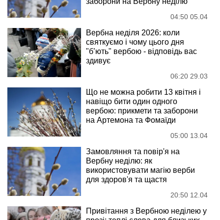
заборони на Вербну неділю
04:50 05.04
Вербна неділя 2026: коли
святкуємо і чому цього дня
"б’ють" вербою - відповідь вас
здивує
06:20 29.03
Що не можна робити 13 квітня і
навіщо бити один одного
вербою: прикмети та заборони
на Артемона та Фомаїди
05:00 13.04
Замовляння та повір'я на
Вербну неділю: як
використовувати магію верби
для здоров'я та щастя
20:50 12.04
Привітання з Вербною неділею у