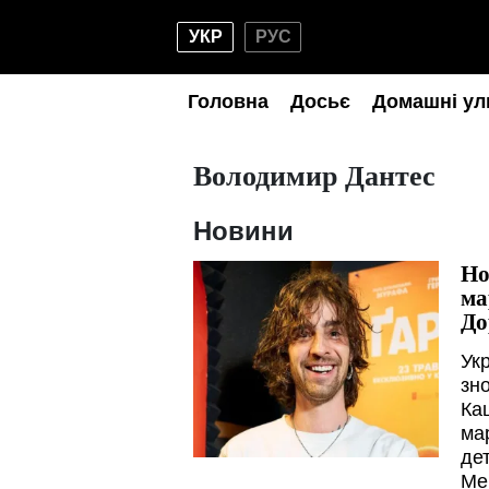
УКР
РУС
Головна
Досьє
Домашні ул
Володимир Дантес
Новини
Но
ма
До
Ук
зн
Ка
ма
дет
Ме