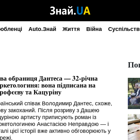
юбленці
Auto.Знай
Життя
Війна
Суспільств
По
ва обраниця Дантеса — 32-річна
ркетологиня: вона підписана на
рофєєву та Кацуріну
раїнський співак Володимир Дантес, схоже,
ову закоханий. Після розриву з Дашею
цуріною артисту приписують роман із
ркетологинею Анастасією Неправдою — і
алі цієї історії вже активно обговорюють у
режі.