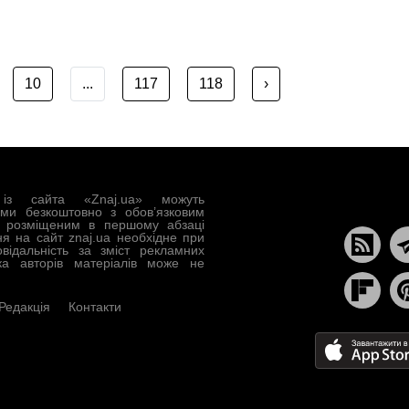
10
...
117
118
›
із сайта «Znaj.ua» можуть
ами безкоштовно з обов’язковим
, розміщеним в першому абзаці
ня на сайт znaj.ua необхідне при
овідальність за зміст рекламних
ка авторів матеріалів може не
Редакція
Контакти