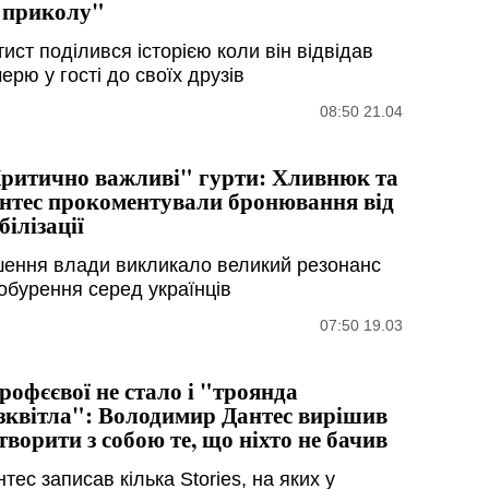
 приколу"
ист поділився історією коли він відвідав
ерю у гості до своїх друзів
08:50 21.04
ритично важливі" гурти: Хливнюк та
нтес прокоментували бронювання від
білізації
шення влади викликало великий резонанс
 обурення серед українців
07:50 19.03
рофєєвої не стало і "троянда
зквітла": Володимир Дантес вирішив
творити з собою те, що ніхто не бачив
тес записав кілька Stories, на яких у