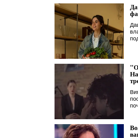
Да
фа
Даш
вл
по
"О
На
тр
Ви
пос
по
Во
ва