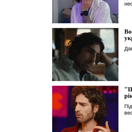
не
Во
ук
Да
"Щ
рі
Пі
ве