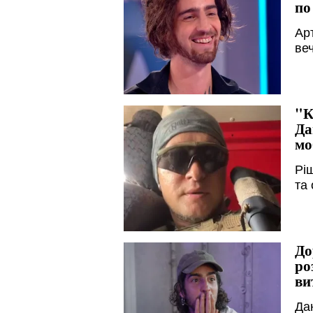
по
Арт
веч
"К
Да
мо
Рі
та
До
ро
ви
Дан