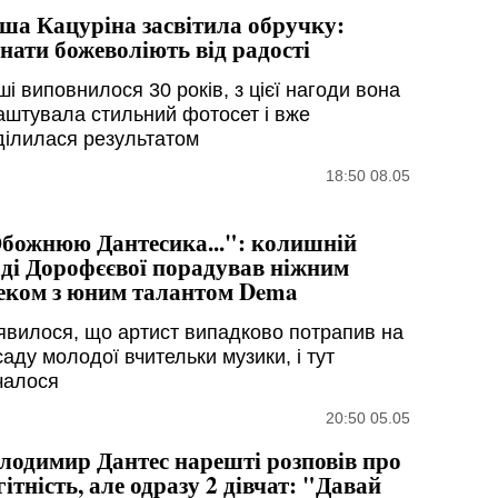
ша Кацуріна засвітила обручку:
нати божеволіють від радості
і виповнилося 30 років, з цієї нагоди вона
аштувала стильний фотосет і вже
ділилася результатом
18:50 08.05
божнюю Дантесика...": колишній
ді Дорофєєвої порадував ніжним
еком з юним талантом Dema
явилося, що артист випадково потрапив на
аду молодої вчительки музики, і тут
чалося
20:50 05.05
лодимир Дантес нарешті розповів про
гітність, але одразу 2 дівчат: "Давай