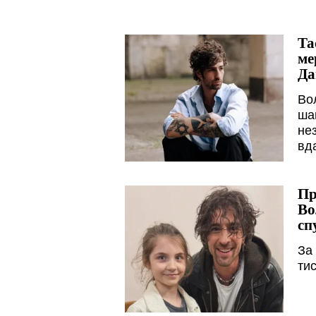
Та
ме
Да
Во
ша
не
вд
Пр
Во
сп
За
ти