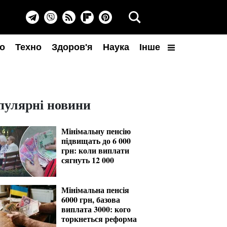
о
Техно
Здоров'я
Наука
Інше
пулярні новини
Мінімальну пенсію
підвищать до 6 000
грн: коли виплати
сягнуть 12 000
Мінімальна пенсія
6000 грн, базова
виплата 3000: кого
торкнеться реформа