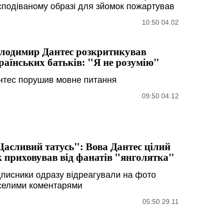
сподіваному образі для зйомок пожартував
10:50 04.02
лодимир Дантес розкритикував
раїнських батьків: "Я не розумію"
нтес порушив мовне питання
09:50 04.12
асливий татусь": Вова Дантес цілий
к приховував від фанатів "янголятка"
дписники одразу відреагували на фото
селими коментарями
05:50 29.11