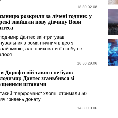
18:50 02.08
ємницю розкрили за лічені години: у
режі знайшли нову дівчину Вови
нтеса
лодимир Дантес заінтригував
нувальників романтичним відео з
знайомкою, але приховати її особу не
алося
16:50 29.06
и Дорофєєвій такого не було:
лодимир Дантес зганьбився зі
ущеними штанами
 такий "перфоманс" хлопці отримали 50
сяч гривень донату
14:50 10.06