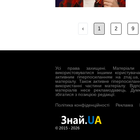
‹
1
2
9
Усі права захищені. Матеріали 
використовуватися іншими користувач
активним гіперпосиланням на znaj.ua
матеріалу. Також активне гіперпосилан
використанні частини матеріалу. Відп
матеріалів несе рекламодавець. Дум
збігатися з позицією редакції.
Політика конфіденційності
Реклама
© 2015 - 2026