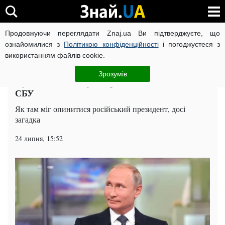
Продовжуючи переглядати Znaj.ua Ви підтверджуєте, що
ВІЙНА РОСІЇ ПРОТИ УКРАЇНИ
КОРОНАВІРУС В УКРАЇНІ І
ознайомилися з
Політикою конфіденційності
і погоджуєтеся з
використанням файлів cookie.
Головна
Столиця
ЧИТАТЬ НА РУССКОМ
Зрозумів
Путін засвітився у Лаврі, киянин викликав
СБУ
Як там міг опинитися російський президент, досі
загадка
24 липня, 15:52