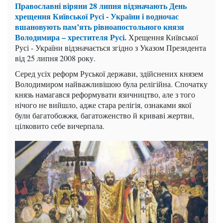
Православні віряни 28 липня відзначають День
хрещення Київської Русі - України і водночас
вшановують пам’ять рівноапостольного князя
Володимира – хрестителя Русі.
Хрещення Київської
Русі - України відзначається згідно з Указом Президента
від 25 липня 2008 року.
Серед усіх реформ Руської держави, здійснених князем
Володимиром найважливішою була релігійна. Спочатку
князь намагався реформувати язичництво, але з того
нічого не вийшло, адже стара релігія, ознаками якої
були багатобожжя, багатоженство й криваві жертви,
цілковито себе вичерпала.