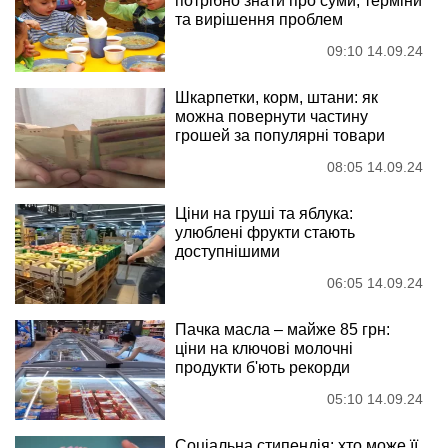
потрібно знати про суми, терміни
та вирішення проблем
09:10 14.09.24
Шкарпетки, корм, штани: як
можна повернути частину
грошей за популярні товари
08:05 14.09.24
Ціни на груші та яблука:
улюблені фрукти стають
доступнішими
06:05 14.09.24
Пачка масла – майже 85 грн:
ціни на ключові молочні
продукти б'ють рекорди
05:10 14.09.24
Соціальна стипендія: хто може її