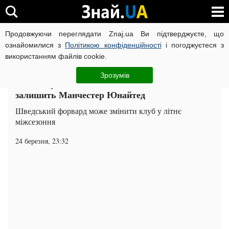
Продовжуючи переглядати Znaj.ua Ви підтверджуєте, що
ВІЙНА РОСІЇ ПРОТИ УКРАЇНИ
КОРОНАВІРУС В УКРАЇНІ І
ознайомилися з
Політикою конфіденційності
і погоджуєтеся з
використанням файлів cookie.
Головна
Спорт
ЧИТАТЬ НА РУССКОМ
Зрозумів
Агент Ібрагімовича не виключає, що Златан
залишить Манчестер Юнайтед
Шведський форвард може змінити клуб у літнє
міжсезоння
24 березня, 23:32