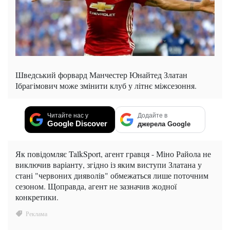
Шведський форвард Манчестер Юнайтед Златан
Ібрагімович може змінити клуб у літнє міжсезоння.
Читайте нас у
Додайте в
Google Discover
джерела Google
Як повідомляє TalkSport, агент гравця - Міно Райола не
виключив варіанту, згідно із яким виступи Златана у
стані "червоних дияволів" обмежаться лише поточним
сезоном. Щоправда, агент не зазначив жодної
конкретики.