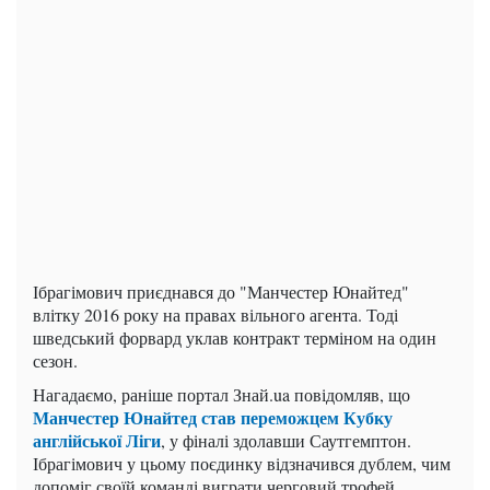
Ібрагімович приєднався до "Манчестер Юнайтед"
влітку 2016 року на правах вільного агента. Тоді
шведський форвард уклав контракт терміном на один
сезон.
Нагадаємо, раніше портал Знай.ua повідомляв, що
Манчестер Юнайтед став переможцем Кубку
англійської Ліги
, у фіналі здолавши Саутгемптон.
Ібрагімович у цьому поєдинку відзначився дублем, чим
допоміг своїй команді виграти черговий трофей.